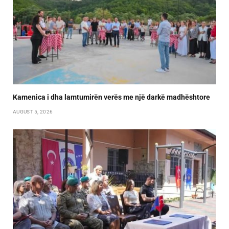
Kamenica i dha lamtumirën verës me një darkë madhështore
AUGUST 5, 2026