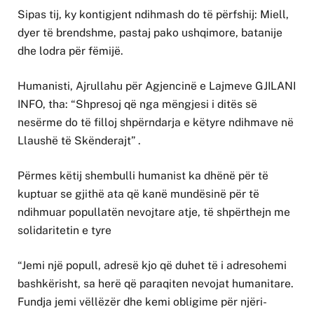
Sipas tij, ky kontigjent ndihmash do të përfshij: Miell,
dyer të brendshme, pastaj pako ushqimore, batanije
dhe lodra për fëmijë.
Humanisti, Ajrullahu për Agjencinë e Lajmeve GJILANI
INFO, tha: “Shpresoj që nga mëngjesi i ditës së
nesërme do të filloj shpërndarja e këtyre ndihmave në
Llaushë të Skënderajt” .
Përmes këtij shembulli humanist ka dhënë për të
kuptuar se gjithë ata që kanë mundësinë për të
ndihmuar popullatën nevojtare atje, të shpërthejn me
solidaritetin e tyre
“Jemi një popull, adresë kjo që duhet të i adresohemi
bashkërisht, sa herë që paraqiten nevojat humanitare.
Fundja jemi vëllëzër dhe kemi obligime për njëri-