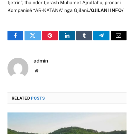
tjetrin”, tha ndër tjerash Muhamet Ajrullahu, pronar i
Kompanisë “AR-KATANA” nga Gjilani.
/GJILANI INFO/
Facebook
Twitter
Pinterest
LinkedIn
Tumblr
Telegram
Email
admin
Website
RELATED
POSTS