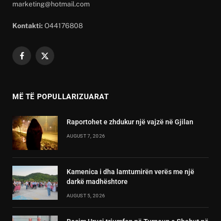
marketing@hotmail.com
Kontakti:
O44176808
Facebook
X
(Twitter)
MË TË POPULLARIZUARAT
Raportohet e zhdukur një vajzë në Gjilan
AUGUST 7, 2026
Kamenica i dha lamtumirën verës me një
darkë madhështore
AUGUST 5, 2026