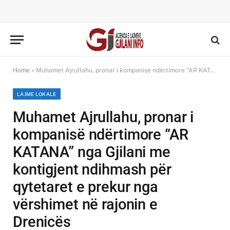
Home
»
Muhamet Ajrullahu, pronar i kompanisë ndërtimore “AR KATANA” nga Gjilani me kontigjent ndihmash për qytetaret e prekur nga vërshimet në rajonin e Drenicës
LAJME LOKALE
Muhamet Ajrullahu, pronar i
kompanisë ndërtimore “AR
KATANA” nga Gjilani me
kontigjent ndihmash për
qytetaret e prekur nga
vërshimet në rajonin e
Drenicës