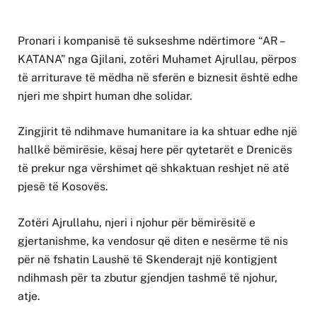
Pronari i kompanisë të sukseshme ndërtimore “AR –
KATANA” nga Gjilani, zotëri Muhamet Ajrullau, përpos
të arriturave të mëdha në sferën e biznesit është edhe
njeri me shpirt human dhe solidar.
Zingjirit të ndihmave humanitare ia ka shtuar edhe një
hallkë bëmirësie, kësaj here për qytetarët e Drenicës
të prekur nga vërshimet që shkaktuan reshjet në atë
pjesë të Kosovës.
Zotëri Ajrullahu, njeri i njohur për bëmirësitë e
gjertanishme, ka vendosur që diten e nesërme të nis
për në fshatin Laushë të Skenderajt një kontigjent
ndihmash për ta zbutur gjendjen tashmë të njohur,
atje.