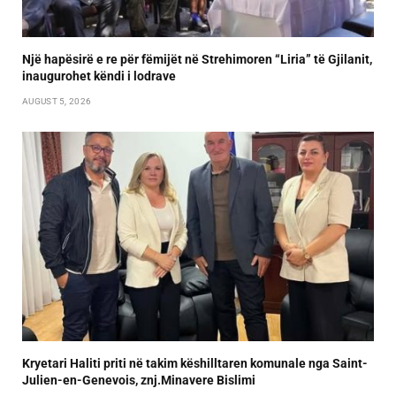
Një hapësirë e re për fëmijët në Strehimoren “Liria” të Gjilanit,
inaugurohet këndi i lodrave
AUGUST 5, 2026
Kryetari Haliti priti në takim këshilltaren komunale nga Saint-
Julien-en-Genevois, znj.Minavere Bislimi