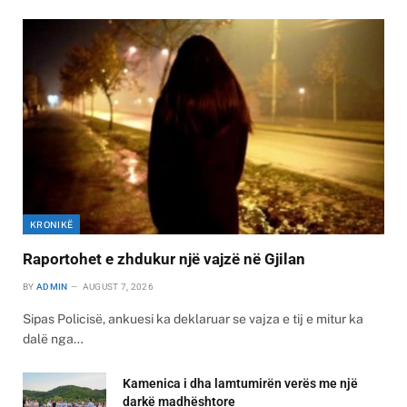
KRONIKË
Raportohet e zhdukur një vajzë në Gjilan
BY
ADMIN
AUGUST 7, 2026
Sipas Policisë, ankuesi ka deklaruar se vajza e tij e mitur ka
dalë nga…
Kamenica i dha lamtumirën verës me një
darkë madhështore