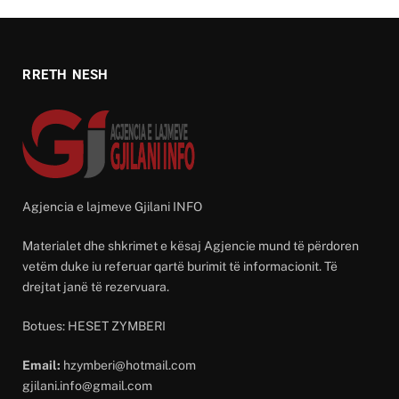
RRETH NESH
Agjencia e lajmeve Gjilani INFO
Materialet dhe shkrimet e kësaj Agjencie mund të përdoren
vetëm duke iu referuar qartë burimit të informacionit. Të
drejtat janë të rezervuara.
Botues: HESET ZYMBERI
Email:
hzymberi@hotmail.com
gjilani.info@gmail.com