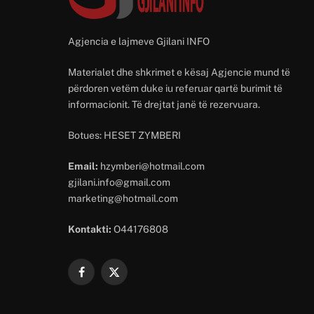
Agjencia e lajmeve Gjilani INFO
Materialet dhe shkrimet e kësaj Agjencie mund të
përdoren vetëm duke iu referuar qartë burimit të
informacionit. Të drejtat janë të rezervuara.
Botues: HESET ZYMBERI
Email:
hzymberi@hotmail.com
gjilani.info@gmail.com
marketing@hotmail.com
Kontakti:
O44176808
Facebook
X
(Twitter)