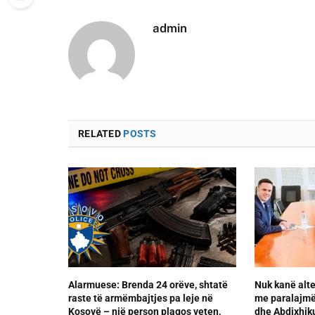
admin
RELATED
POSTS
Alarmuese: Brenda 24 orëve, shtatë
Nuk kanë alte
raste të armëmbajtjes pa leje në
me paralajmër
Kosovë – një person plagos veten,
dhe Abdixhik