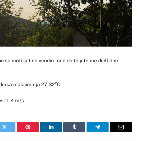
on se moti sot në vendin tonë do të jetë me diell dhe
ndërsa maksimalja 27-32°C.
ësi 1–4 m/s.
k
Twitter
Pinterest
LinkedIn
Tumblr
Telegram
Email