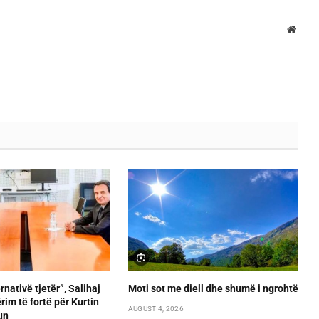
Websi
rnativë tjetër”, Salihaj
Moti sot me diell dhe shumë i ngrohtë
im të fortë për Kurtin
AUGUST 4, 2026
un