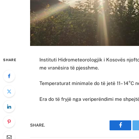
Instituti Hidrometeorologjik i Kosovës njoft
SHARE
me vranësira të pjesshme.
Temperaturat minimale do të jetë 11– 14°C 
Era do të fryjë nga veriperëndimi me shpejt
SHARE.
Faceboo