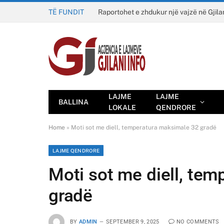
TË FUNDIT
Raportohet e zhdukur një vajzë në Gjila
LAJME
LAJME
BALLINA
LOKALE
QENDRORE
Home
»
Moti sot me diell, temperatura maksimale 32 gradë
LAJME QENDRORE
Moti sot me diell, te
gradë
BY
ADMIN
SEPTEMBER 9, 2025
NO COMMENTS