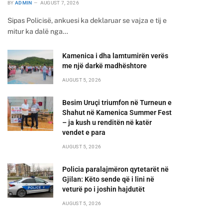
BY
ADMIN
AUGUST 7, 2026
Sipas Policisë, ankuesi ka deklaruar se vajza e tij e
mitur ka dalë nga…
Kamenica i dha lamtumirën verës
me një darkë madhështore
AUGUST 5, 2026
Besim Uruçi triumfon në Turneun e
Shahut në Kamenica Summer Fest
– ja kush u renditën në katër
vendet e para
AUGUST 5, 2026
Policia paralajmëron qytetarët në
Gjilan: Këto sende që i lini në
veturë po i joshin hajdutët
AUGUST 5, 2026