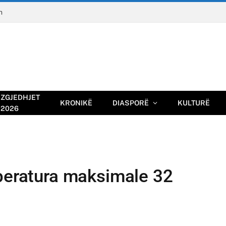
n
ZGJEDHJET
KRONIKË
DIASPORË
KULTURË
2026
mperatura maksimale 32