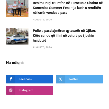
Besim Uruçi triumfon në Turneun e Shahut në
Kamenica Summer Fest – ja kush u renditën
në katër vendet e para
AUGUST 5, 2026
Policia paralajmëron qytetarët në Gjilan:
Këto sende që i lini në veturë po i joshin
hajdutët
AUGUST 5, 2026
Na ndiqni:
Facebook
Twitter
Instagram