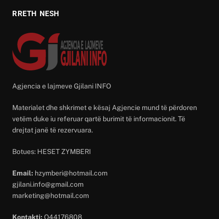
RRETH NESH
Agjencia e lajmeve Gjilani INFO
Materialet dhe shkrimet e kësaj Agjencie mund të përdoren
vetëm duke iu referuar qartë burimit të informacionit. Të
drejtat janë të rezervuara.
Botues: HESET ZYMBERI
Email:
hzymberi@hotmail.com
gjilani.info@gmail.com
marketing@hotmail.com
Kontakti:
O44176808