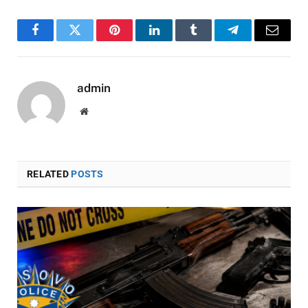
Facebook
Twitter
Pinterest
LinkedIn
Tumblr
Telegram
Email
admin
Website
RELATED
POSTS