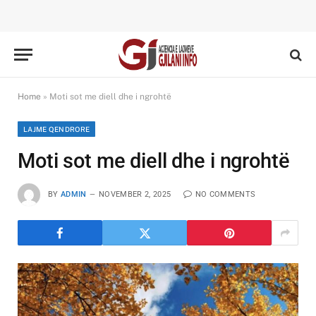
Home
»
Moti sot me diell dhe i ngrohtë
LAJME QENDRORE
Moti sot me diell dhe i ngrohtë
BY
ADMIN
NOVEMBER 2, 2025
NO COMMENTS