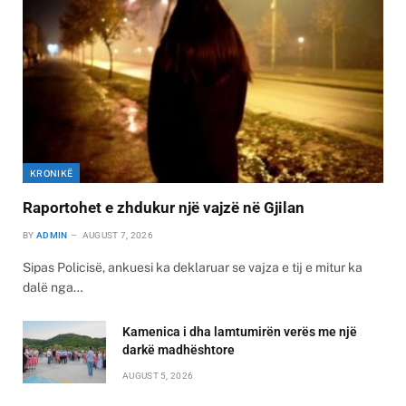
KRONIKË
Raportohet e zhdukur një vajzë në Gjilan
BY
ADMIN
AUGUST 7, 2026
Sipas Policisë, ankuesi ka deklaruar se vajza e tij e mitur ka
dalë nga…
Kamenica i dha lamtumirën verës me një
darkë madhështore
AUGUST 5, 2026