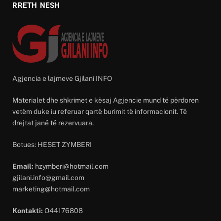
RRETH NESH
Agjencia e lajmeve Gjilani INFO
Materialet dhe shkrimet e kësaj Agjencie mund të përdoren
vetëm duke iu referuar qartë burimit të informacionit. Të
drejtat janë të rezervuara.
Botues: HESET ZYMBERI
Email:
hzymberi@hotmail.com
gjilani.info@gmail.com
marketing@hotmail.com
Kontakti:
O44176808