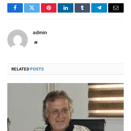
Facebook
Twitter
Pinterest
LinkedIn
Tumblr
Telegram
Email
admin
Website
RELATED
POSTS