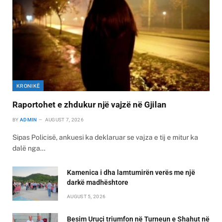
KRONIKË
Raportohet e zhdukur një vajzë në Gjilan
BY
ADMIN
AUGUST 7, 2026
Sipas Policisë, ankuesi ka deklaruar se vajza e tij e mitur ka
dalë nga…
Kamenica i dha lamtumirën verës me një
darkë madhështore
AUGUST 5, 2026
Besim Uruçi triumfon në Turneun e Shahut në