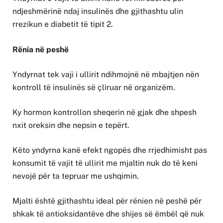
ndjeshmërinë ndaj insulinës dhe gjithashtu ulin
rrezikun e diabetit të tipit 2.
Rënia në peshë
Yndyrnat tek vaji i ullirit ndihmojnë në mbajtjen nën
kontroll të insulinës së çliruar në organizëm.
Ky hormon kontrollon sheqerin në gjak dhe shpesh
nxit oreksin dhe nepsin e tepërt.
Këto yndyrna kanë efekt ngopës dhe rrjedhimisht pas
konsumit të vajit të ullirit me mjaltin nuk do të keni
nevojë për ta tepruar me ushqimin.
Mjalti është gjithashtu ideal për rënien në peshë për
shkak të antioksidantëve dhe shijes së ëmbël që nuk