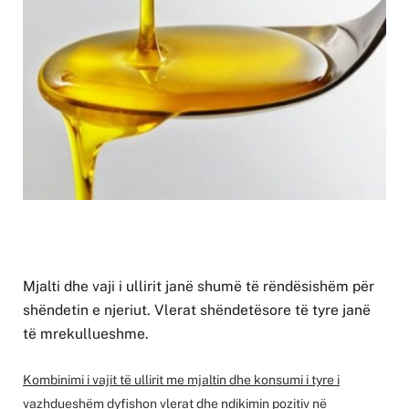
Mjalti dhe vaji i ullirit janë shumë të rëndësishëm për
shëndetin e njeriut. Vlerat shëndetësore të tyre janë
të mrekullueshme.
Kombinimi i vajit të ullirit me mjaltin dhe konsumi i tyre i
vazhdueshëm dyfishon vlerat dhe ndikimin pozitiv në