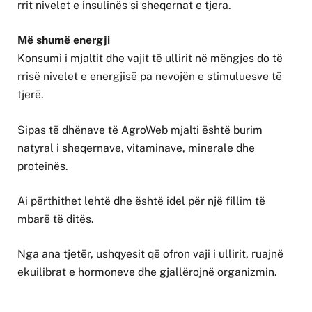
rrit nivelet e insulinës si sheqernat e tjera.
Më shumë energji
Konsumi i mjaltit dhe vajit të ullirit në mëngjes do të
rrisë nivelet e energjisë pa nevojën e stimuluesve të
tjerë.
Sipas të dhënave të AgroWeb mjalti është burim
natyral i sheqernave, vitaminave, minerale dhe
proteinës.
Ai përthithet lehtë dhe është idel për një fillim të
mbarë të ditës.
Nga ana tjetër, ushqyesit që ofron vaji i ullirit, ruajnë
ekuilibrat e hormoneve dhe gjallërojnë organizmin.