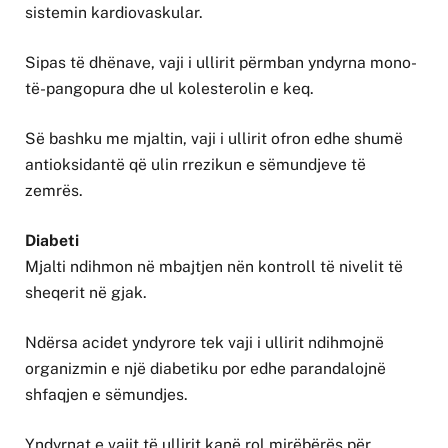
sistemin kardiovaskular.
Sipas të dhënave, vaji i ullirit përmban yndyrna mono-
të-pangopura dhe ul kolesterolin e keq.
Së bashku me mjaltin, vaji i ullirit ofron edhe shumë
antioksidantë që ulin rrezikun e sëmundjeve të
zemrës.
Diabeti
Mjalti ndihmon në mbajtjen nën kontroll të nivelit të
sheqerit në gjak.
Ndërsa acidet yndyrore tek vaji i ullirit ndihmojnë
organizmin e një diabetiku por edhe parandalojnë
shfaqjen e sëmundjes.
Yndyrnat e vajit të ullirit kanë rol mirëbërës për