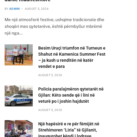
BY
ADMIN
AUGUST 5, 2026
Me një atmosferë festive, ushqime tradicionale dhe
shoqëri mes qytetarëve, është përmbyllur mbrëmë
një nga…
Besim Uruçi triumfon në Turneun e
Shahut në Kamenica Summer Fest
– ja kush u renditën në katër
vendet e para
AUGUST 5, 2026
Policia paralajmëron qytetarët në
Gjilan: Këto sende që i lini në
veturë po i joshin hajdutët
AUGUST 5, 2026
Një hapësirë e re për fëmijët në
Strehimoren “Liria” të Gjilanit,
inaugurohet këndi i lodrave