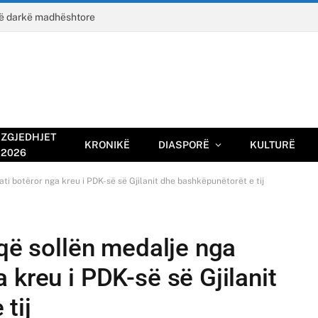
jë darkë madhështore
ZGJEDHJET
KRONIKË
DIASPORË
KULTURË
2026
ti botëror nga kreu i PDK-së së Gjilanit dhe bashkëpunëtorët e tij
 që sollën medalje nga
 kreu i PDK-së së Gjilanit
tij