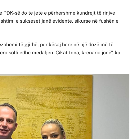
a e PDK-së do të jetë e përhershme kundrejt të rinjve
kushtimi e sukseset janë evidente, sikurse në fushën e
ëzohemi të gjithë, por kësaj here në një dozë më të
ra solli edhe medaljen. Çikat tona, krenaria jonë”, ka