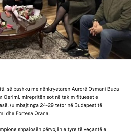
shiti, së bashku me nënkryetaren Aurorë Osmani Buca
 Qerimi, mirëpritën sot në takim fitueset e
së, (u mbajt nga 24-29 tetor në Budapest të
imi dhe Fortesa Orana.
ampione shpalosën përvojën e tyre të veçantë e