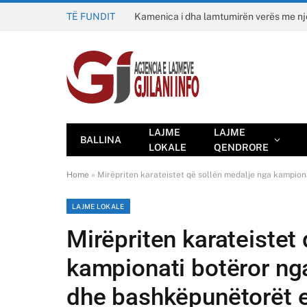
TË FUNDIT
Kamenica i dha lamtumirën verës me n
LAJME
LAJME
BALLINA
LOKALE
QENDRORE
Home
»
Mirëpriten karateistet që sollën medalje nga kampiona
LAJME LOKALE
Mirëpriten karateistet
kampionati botëror nga
dhe bashkëpunëtorët e 