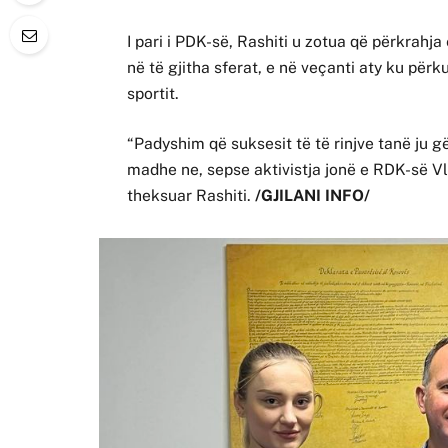
I pari i PDK-së, Rashiti u zotua që përkrahj
në të gjitha sferat, e në veçanti aty ku për
sportit.
“Padyshim që suksesit të të rinjve tanë ju g
madhe ne, sepse aktivistja jonë e RDK-së Vle
theksuar Rashiti.
/GJILANI INFO/