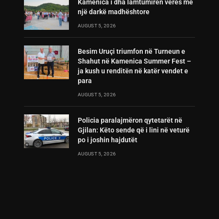
Kamenica i dha lamtumirën verës me
një darkë madhështore
AUGUST 5, 2026
Besim Uruçi triumfon në Turneun e
Shahut në Kamenica Summer Fest –
ja kush u renditën në katër vendet e
para
AUGUST 5, 2026
Policia paralajmëron qytetarët në
Gjilan: Këto sende që i lini në veturë
po i joshin hajdutët
AUGUST 5, 2026