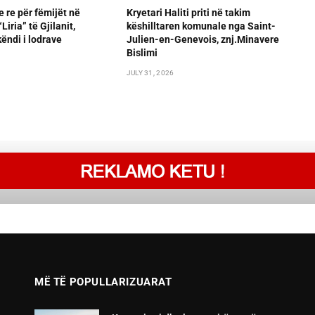
e re për fëmijët në
Kryetari Haliti priti në takim
iria” të Gjilanit,
këshilltaren komunale nga Saint-
ëndi i lodrave
Julien-en-Genevois, znj.Minavere
Bislimi
JULY 31, 2026
MË TË POPULLARIZUARAT