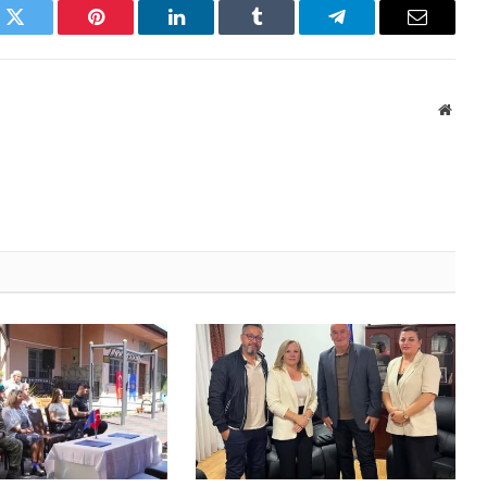
k
Twitter
Pinterest
LinkedIn
Tumblr
Telegram
Email
Websi