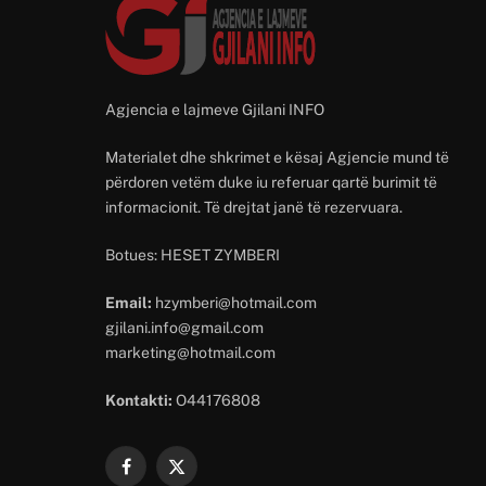
Agjencia e lajmeve Gjilani INFO
Materialet dhe shkrimet e kësaj Agjencie mund të
përdoren vetëm duke iu referuar qartë burimit të
informacionit. Të drejtat janë të rezervuara.
Botues: HESET ZYMBERI
Email:
hzymberi@hotmail.com
gjilani.info@gmail.com
marketing@hotmail.com
Kontakti:
O44176808
Facebook
X