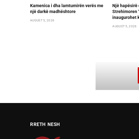
Kamenica i dha lamtumirën verës me
Një hapësirë 
një darkë madhështore
Strehimoren “L
inaugurohet k
AUGUST 5, 2026
AUGUST 5, 2026
RRETH NESH