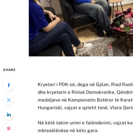
SHARE
Kryetari i PDK-së, dega në Gjilan, Riad Ra
dhe kryetarin e Rinisë Demokratike, Qëndrim
medaljeve në Kampionatin Botëror të Karate
Hungarisë), vajzat e qytetit tonë, Vlera Qer
Në këtë takim urimi e falënderimi, vajzat k
mbresëlënëse në këto gara.