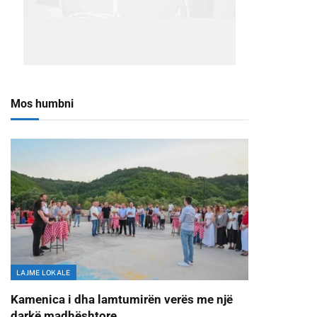
Mos humbni
LAJME LOKALE
Kamenica i dha lamtumirën verës me një
darkë madhështore