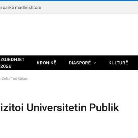
jë darkë madhështore
ZGJEDHJET
KRONIKË
DIASPORË
KULTURË
2026
i Zeka” në Gjilan
zitoi Universitetin Publik