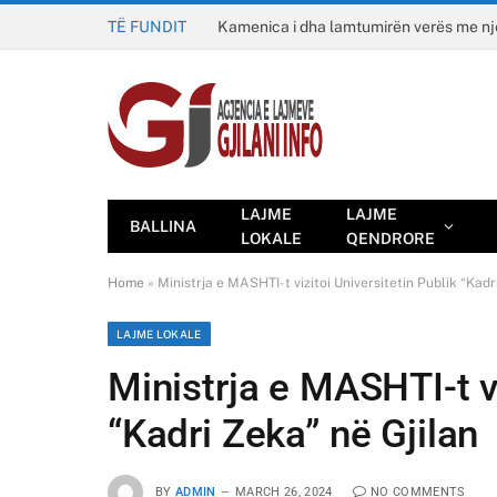
TË FUNDIT
Kamenica i dha lamtumirën verës me n
LAJME
LAJME
BALLINA
LOKALE
QENDRORE
Home
»
Ministrja e MASHTI-t vizitoi Universitetin Publik “Kadr
LAJME LOKALE
Ministrja e MASHTI-t vi
“Kadri Zeka” në Gjilan
BY
ADMIN
MARCH 26, 2024
NO COMMENTS