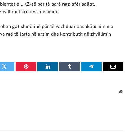
bientet e UKZ-së për të parë nga afër sallat,
 zhvillohet procesi mësimor.
hprehen gatishmërinë për të vazhduar bashkëpunimin e
ve më të larta në arsim dhe kontributit në zhvillimin
k
Twitter
Pinterest
LinkedIn
Tumblr
Telegram
Email
Websi