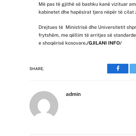
Më pas të gjithë së bashku kanë vizituar am
kabinetet dhe hapësirat tjera nëpër të cilat
Drejtues të Ministrisë dhe Universitetit s
frytshëm, me qëllim të arritjes së standarde
e shoqërisë kosovare
./GJILANI INFO/
SHARE.
Faceboo
admin