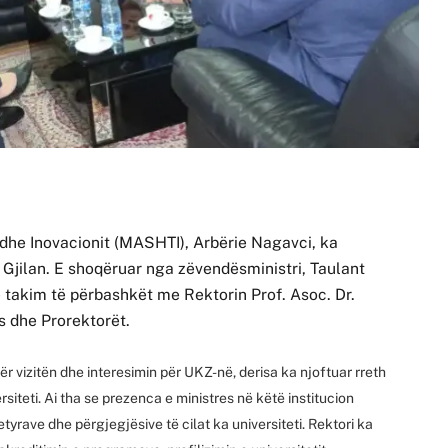
 dhe Inovacionit (MASHTI), Arbërie Nagavci, ka
ë Gjilan. E shoqëruar nga zëvendësministri, Taulant
ë takim të përbashkët me Rektorin Prof. Asoc. Dr.
s dhe Prorektorët.
r vizitën dhe interesimin për UKZ-në, derisa ka njoftuar rreth
rsiteti. Ai tha se prezenca e ministres në këtë institucion
rave dhe përgjegjësive të cilat ka universiteti. Rektori ka