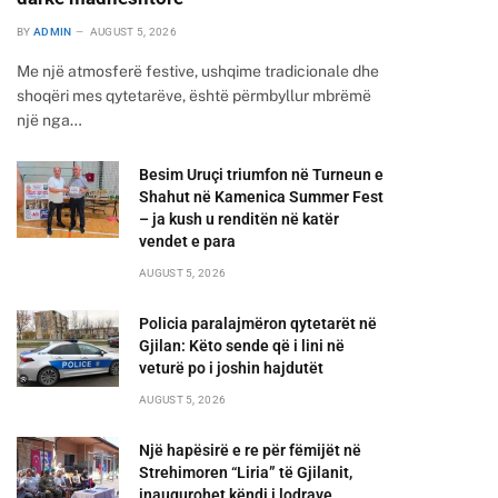
BY
ADMIN
AUGUST 5, 2026
Me një atmosferë festive, ushqime tradicionale dhe
shoqëri mes qytetarëve, është përmbyllur mbrëmë
një nga…
Besim Uruçi triumfon në Turneun e
Shahut në Kamenica Summer Fest
– ja kush u renditën në katër
vendet e para
AUGUST 5, 2026
Policia paralajmëron qytetarët në
Gjilan: Këto sende që i lini në
veturë po i joshin hajdutët
AUGUST 5, 2026
Një hapësirë e re për fëmijët në
Strehimoren “Liria” të Gjilanit,
inaugurohet këndi i lodrave