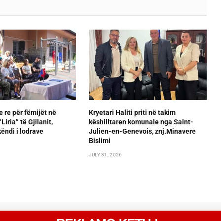
e re për fëmijët në
Kryetari Haliti priti në takim
iria” të Gjilanit,
këshilltaren komunale nga Saint-
ëndi i lodrave
Julien-en-Genevois, znj.Minavere
Bislimi
JULY 31, 2026