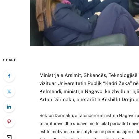
SHARE
Ministrja e Arsimit, Shkencës, Teknologjisë
vizituar Universitetin Publik “Kadri Zeka” n
Kelmendi, ministrja Nagavci ka zhvilluar nj
Artan Dërmaku, anëtarët e Këshillit Drejtue
Rektori Dërmaku, e falënderoi ministren Nagavci pë
të arriturave dhe sfidave me të cilat përballet unive
është motivuese dhe shtytëse në përmbushjen e dety