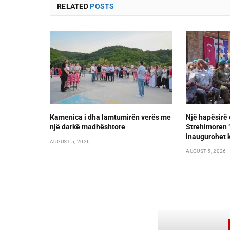
RELATED
POSTS
Kamenica i dha lamtumirën verës me
Një hapësirë 
një darkë madhështore
Strehimoren “L
inaugurohet k
AUGUST 5, 2026
AUGUST 5, 2026