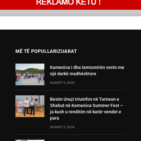
MË TË POPULLARIZUARAT
Kamenica i dha lamtumirën verës me
një darkë madhështore
AUGUST 5, 2026
Besim Uruçi triumfon në Turneun e
Shahut në Kamenica Summer Fest –
ja kush u renditën në katër vendet e
para
AUGUST 5, 2026