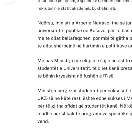
folur edhe për çështje specifike që ndërlidhen me a
rekrutimin e stafit akademik, buxhetin, etj.
Ndërsa, ministrja Arbërie Nagavci tha se jan
universitetet publike në Kosovë, për të bas
me të cilat ballafaqohen, por mbi të gjitha
të cilat shërbejnë në hartimin e politikave a
Më pas Ministrja me ekipin e saj e po asht
studentët e Universitetit, të cilët kanë pre
të bënin kryesisht në fushën e IT-së.
Ministrja përgëzoi studentët për sukseset e t
UKZ-së në këtë rast, është edhe sukses i M
për të gjitha sfidat që studentët kanë. Në k
madhe për shkak të programeve specifike që 
vend.