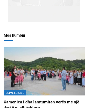
Mos humbni
LAJME LOKALE
Kamenica i dha lamtumirën verës me një
darkë madhështore