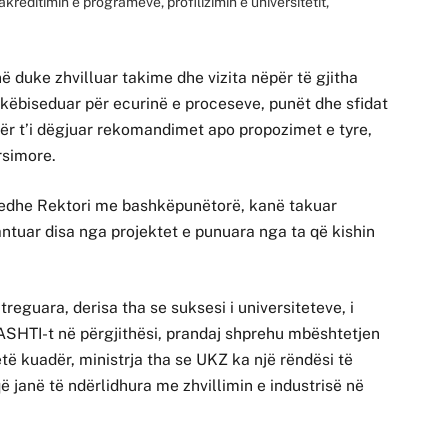
kreditimin e programeve, profilizimin e universitetit,
ë duke zhvilluar takime dhe vizita nëpër të gjitha
hkëbiseduar për ecurinë e proceseve, punët dhe sfidat
 për t’i dëgjuar rekomandimet apo propozimet e tyre,
rsimore.
u edhe Rektori me bashkëpunëtorë, kanë takuar
zantuar disa nga projektet e punuara nga ta që kishin
reguara, derisa tha se suksesi i universiteteve, i
ASHTI-t në përgjithësi, prandaj shprehu mbështetjen
ëtë kuadër, ministrja tha se UKZ ka një rëndësi të
janë të ndërlidhura me zhvillimin e industrisë në