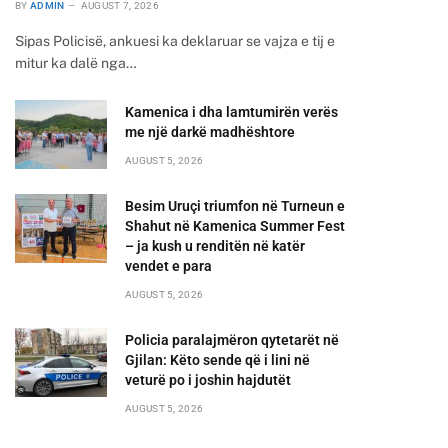
BY
ADMIN
AUGUST 7, 2026
Sipas Policisë, ankuesi ka deklaruar se vajza e tij e
mitur ka dalë nga…
Kamenica i dha lamtumirën verës
me një darkë madhështore
AUGUST 5, 2026
Besim Uruçi triumfon në Turneun e
Shahut në Kamenica Summer Fest
– ja kush u renditën në katër
vendet e para
AUGUST 5, 2026
Policia paralajmëron qytetarët në
Gjilan: Këto sende që i lini në
veturë po i joshin hajdutët
AUGUST 5, 2026