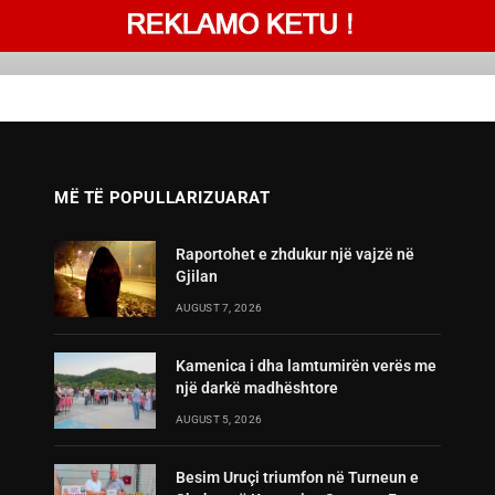
MË TË POPULLARIZUARAT
Raportohet e zhdukur një vajzë në
Gjilan
AUGUST 7, 2026
Kamenica i dha lamtumirën verës me
një darkë madhështore
AUGUST 5, 2026
Besim Uruçi triumfon në Turneun e