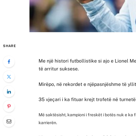
SHARE
Me një histori futbollistike si ajo e Lionel 
të arritur suksese.
Mirëpo, në rekordet e njëpasnjëshme të yllit
35 vjeçari i ka fituar krejt trofetë në turnet
Më saktësisht, kampioni i freskët i botës nuk e ka
karrierën.