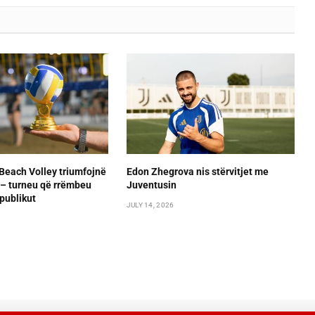
Beach Volley triumfojnë
Edon Zhegrova nis stërvitjet me
– turneu që rrëmbeu
Juventusin
publikut
JULY 14, 2026