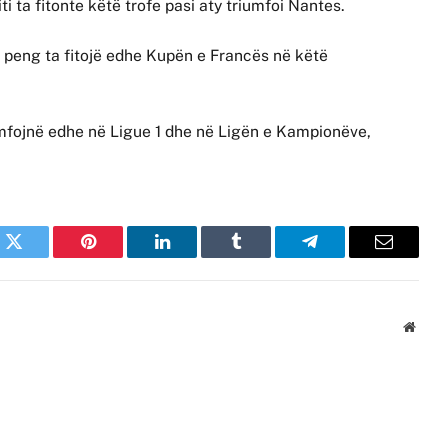
ti ta fitonte këtë trofe pasi aty triumfoi Nantes.
ka peng ta fitojë edhe Kupën e Francës në këtë
umfojnë edhe në Ligue 1 dhe në Ligën e Kampionëve,
k
Twitter
Pinterest
LinkedIn
Tumblr
Telegram
Email
Websi