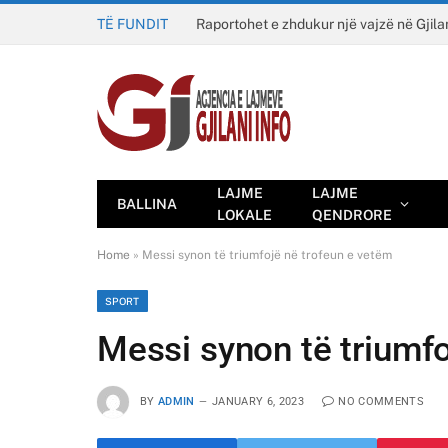
TË FUNDIT
Raportohet e zhdukur një vajzë në Gjila
LAJME
LAJME
BALLINA
LOKALE
QENDRORE
Home
»
Messi synon të triumfojë në trofeun e vetëm
SPORT
Messi synon të triumfo
BY
ADMIN
JANUARY 6, 2023
NO COMMENTS