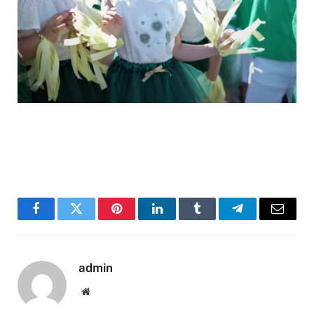
Facebook
Twitter
Pinterest
LinkedIn
Tumblr
Telegram
Email
admin
Website