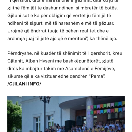
“1 qershori, dita e haresë dhe e gëzimit, dita ku ju të
gjithë fëmijët të dashur ndiheni si mbretër të botës.
Gjilani sot e ka për obligim që vërtet ju fëmijë të
ndiheni të sigurt, më të hareshëm e më të gëzuar.
Urojmë që ëndrrat tuaja të bëhen realitet dhe e
ardhmja juaj të jetë ajo që e meritoni”, ka thënë ajo.
Përndryshe, në kuadër të shënimit të 1 qershorit, kreu i
Gjilanit, Alban Hyseni me bashkëpunëtorët, gjatë
ditës ka mbajtur takim me Asamblenë e Fëmijëve,
sikurse që e ka vizituar edhe qendrën “Pema”. ​
/GJILANI INFO/