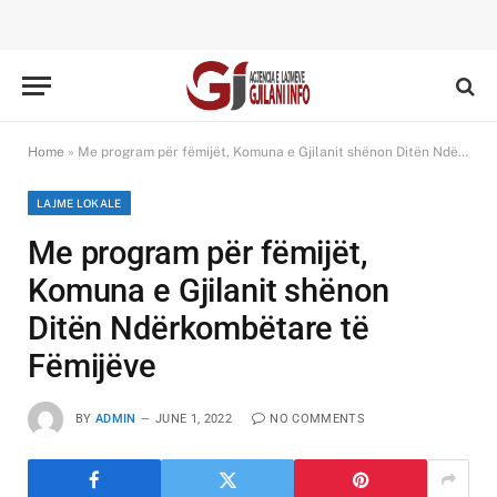
Home
»
Me program për fëmijët, Komuna e Gjilanit shënon Ditën Ndërkombëtare të Fëmijëve
LAJME LOKALE
Me program për fëmijët,
Komuna e Gjilanit shënon
Ditën Ndërkombëtare të
Fëmijëve
BY
ADMIN
JUNE 1, 2022
NO COMMENTS