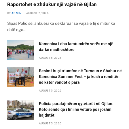
Raportohet e zhdukur një vajzë në Gjilan
BY
ADMIN
AUGUST 7, 2026
Sipas Policisë, ankuesi ka deklaruar se vajza e tij e mitur ka
dalë nga…
Kamenica i dha lamtumirën verës me një
darkë madhështore
AUGUST 5, 2026
Besim Uruçi triumfon në Turneun e Shahut në
Kamenica Summer Fest – ja kush u renditën
në katër vendet e para
AUGUST 5, 2026
Policia paralajmëron qytetarët në Gjilan:
Këto sende që i lini në veturë po i joshin
hajdutët
AUGUST 5, 2026