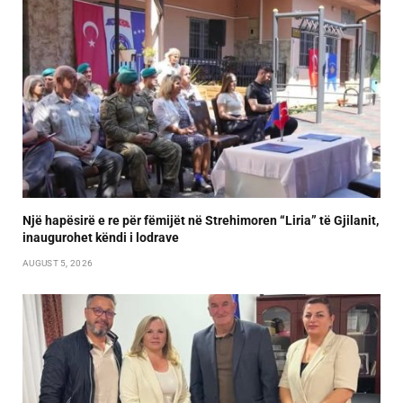
Një hapësirë e re për fëmijët në Strehimoren “Liria” të Gjilanit,
inaugurohet këndi i lodrave
AUGUST 5, 2026