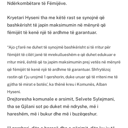
Ndërkombëtare të Fëmijëve.
Kryetari Hyseni tha me këtë rast se synojnë që
bashkërisht të japin maksimumin në mënyrë që
fëmijët të kenë një të ardhme të garantuar.
“Ajo çfarë ne duhet të synojmë bashkërisht si të rritur për
fëmijët të cilët janë të mrekullueshëm e që duhet edukuar e
rritur mirë, është që ta japim maksimumin prej vetës në mënyrë
që fëmijët të kenë një të ardhme të garantuar. Shfrytëzoj
rastin që t’ju urojmë 1 qershorin, duke uruar që të rriteni me të
gjitha të mirat e botës’, ka thënë kreu i Komunës, Alban
Hyseni.
Drejtoresha komunale e arsimit, Selvete Sylejmani,
tha se Gjilani sot po duket më ndryshe, më i
hareshëm, më i bukur dhe më i buzëqeshur.