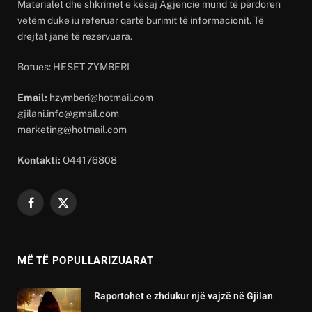
Materialet dhe shkrimet e kësaj Agjencie mund të përdoren
vetëm duke iu referuar qartë burimit të informacionit. Të
drejtat janë të rezervuara.
Botues: HESET ZYMBERI
Email:
hzymberi@hotmail.com
gjilani.info@gmail.com
marketing@hotmail.com
Kontakti:
O44176808
Facebook
X
(Twitter)
MË TË POPULLARIZUARAT
Raportohet e zhdukur një vajzë në Gjilan