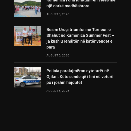
Kamenica i dha lamtumirën verës me
një darkë madhështore
AUGUST 5, 2026
Besim Uruçi triumfon në Turneun e
Shahut në Kamenica Summer Fest –
ja kush u renditën në katër vendet e
para
AUGUST 5, 2026
Policia paralajmëron qytetarët në
Gjilan: Këto sende që i lini në veturë
po i joshin hajdutët
AUGUST 5, 2026