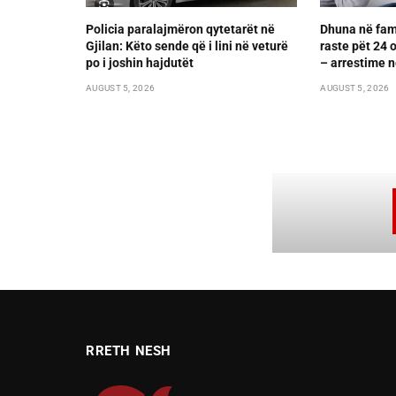
Policia paralajmëron qytetarët në
Dhuna në fami
Gjilan: Këto sende që i lini në veturë
raste pët 24 
po i joshin hajdutët
– arrestime n
AUGUST 5, 2026
AUGUST 5, 2026
RRETH NESH