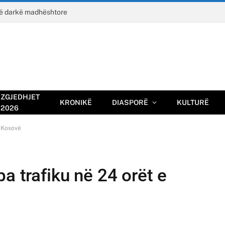
jë darkë madhështore
ZGJEDHJET
KRONIKË
DIASPORË
KULTURË
2026
ë Kosovë
a trafiku në 24 orët e