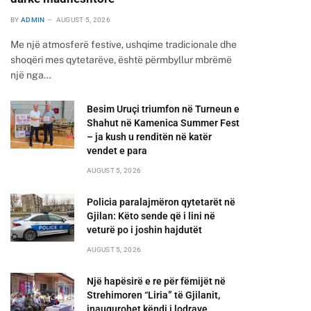
BY
ADMIN
AUGUST 5, 2026
Me një atmosferë festive, ushqime tradicionale dhe
shoqëri mes qytetarëve, është përmbyllur mbrëmë
një nga…
Besim Uruçi triumfon në Turneun e
Shahut në Kamenica Summer Fest
– ja kush u renditën në katër
vendet e para
AUGUST 5, 2026
Policia paralajmëron qytetarët në
Gjilan: Këto sende që i lini në
veturë po i joshin hajdutët
AUGUST 5, 2026
Një hapësirë e re për fëmijët në
Strehimoren “Liria” të Gjilanit,
inaugurohet këndi i lodrave