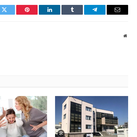
k
Twitter
Pinterest
LinkedIn
Tumblr
Telegram
Email
Websi