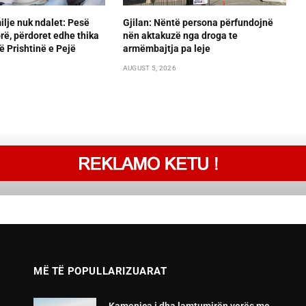
lje nuk ndalet: Pesë
Gjilan: Nëntë persona përfundojnë
orë, përdoret edhe thika
nën aktakuzë nga droga te
ë Prishtinë e Pejë
armëmbajtja pa leje
AUGUST 5, 2026
MË TË POPULLARIZUARAT