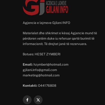
Agjencia e lajmeve Gjilani INFO
Materialet dhe shkrimet e kësaj Agjencie mund të
përdoren vetëm duke iu referuar qartë burimit të
informacionit. Të drejtat janë të rezervuara.
Botues: HESET ZYMBERI
Email:
hzymberi@hotmail.com
gjilani.info@gmail.com
marketing@hotmail.com
Kontakti:
O44176808
Facebook
X