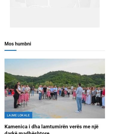
Mos humbni
LAJME LOKALE
Kamenica i dha lamtumirën verës me një
darkë madhështore