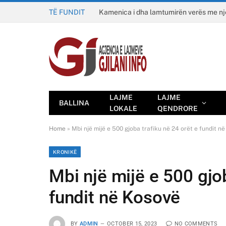
TË FUNDIT
Kamenica i dha lamtumirën verës me n
LAJME
LAJME
BALLINA
LOKALE
QENDRORE
Home
»
Mbi një mijë e 500 gjoba trafiku në 24 orët e fundit n
KRONIKË
Mbi një mijë e 500 gjob
fundit në Kosovë
BY
ADMIN
OCTOBER 15, 2023
NO COMMENTS