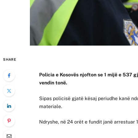
SHARE
Policia e Kosovës njofton se 1 mijë e 537 g
vendin tonë.
Sipas policisë gjatë kësaj periudhe kanë 
materiale.
Ndryshe, në 24 orët e fundit janë arrestuar