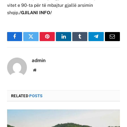
vitet e 90-ta për të mbajtur gjallë arsimin
shqip.
/GJILANI INFO/
Facebook
Twitter
Pinterest
LinkedIn
Tumblr
Telegram
Email
admin
Website
RELATED
POSTS