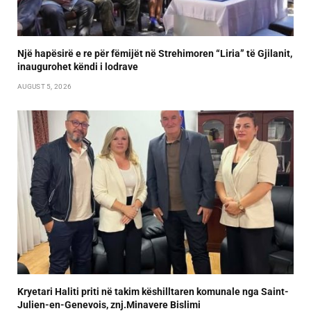
Një hapësirë e re për fëmijët në Strehimoren “Liria” të Gjilanit,
inaugurohet këndi i lodrave
AUGUST 5, 2026
Kryetari Haliti priti në takim këshilltaren komunale nga Saint-
Julien-en-Genevois, znj.Minavere Bislimi