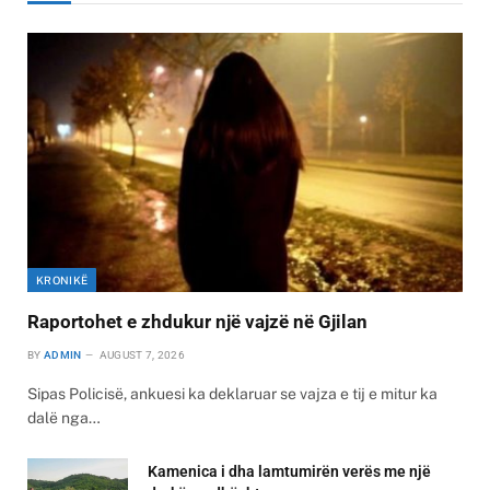
KRONIKË
Raportohet e zhdukur një vajzë në Gjilan
BY
ADMIN
AUGUST 7, 2026
Sipas Policisë, ankuesi ka deklaruar se vajza e tij e mitur ka
dalë nga…
Kamenica i dha lamtumirën verës me një