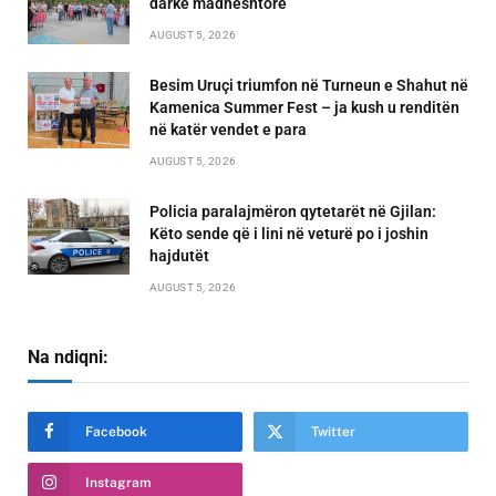
darkë madhështore
AUGUST 5, 2026
Besim Uruçi triumfon në Turneun e Shahut në
Kamenica Summer Fest – ja kush u renditën
në katër vendet e para
AUGUST 5, 2026
Policia paralajmëron qytetarët në Gjilan:
Këto sende që i lini në veturë po i joshin
hajdutët
AUGUST 5, 2026
Na ndiqni:
Facebook
Twitter
Instagram