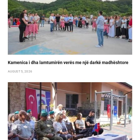
Kamenica i dha lamtumirën verës me një darkë madhështore
AUGUST 5, 2026