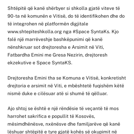
Shtëpitë që kanë shërbyer si shkolla gjatë viteve të
90-ta në komunën e Vitisë, do të identifikohen dhe do
të integrohen në platformën digjitale
www.shtepiteshkolla.org nga #Space SyntaKs. Kjo
falë një marrëveshje bashkëpunimi që kanë
nënshkruar sot drejtoresha e Arsimit në Viti,
Fatbardha Emini me Gresa Nezirin, drejtoresh
ekzekutive e Space SyntaKS.
Drejtoresha Emini tha se Komuna e Vitisë, konkretisht
drejtoria e arsimit në Viti, e mbështetë fuqishëm këtë
nismë duke e cilësuar atë si shumë të qëlluar.
Ajo shtoj se është e një rëndësie të veçantë të mos
harrohet sakrifica e popullit të Kosovës,
mësimdhënësve, nxënësve dhe familjarëve që kanë
lëshuar shtëpitë e tyre gjatë kohës së okupimit në