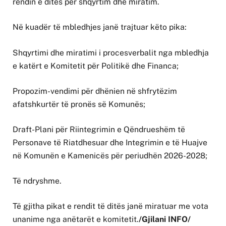
rendin e ditës për shqyrtim dhe miratim.
Në kuadër të mbledhjes janë trajtuar këto pika:
Shqyrtimi dhe miratimi i procesverbalit nga mbledhja
e katërt e Komitetit për Politikë dhe Financa;
Propozim-vendimi për dhënien në shfrytëzim
afatshkurtër të pronës së Komunës;
Draft-Plani për Riintegrimin e Qëndrueshëm të
Personave të Riatdhesuar dhe Integrimin e të Huajve
në Komunën e Kamenicës për periudhën 2026-2028;
Të ndryshme.
Të gjitha pikat e rendit të ditës janë miratuar me vota
unanime nga anëtarët e komitetit.
/Gjilani INFO/