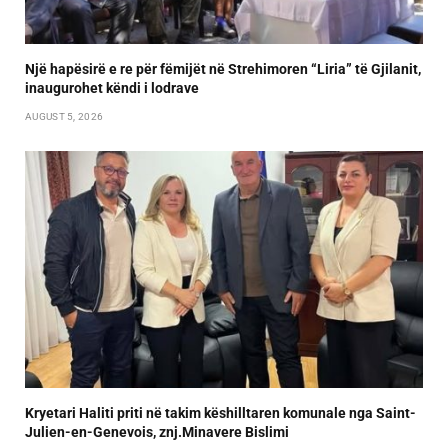
Një hapësirë e re për fëmijët në Strehimoren “Liria” të Gjilanit,
inaugurohet këndi i lodrave
AUGUST 5, 2026
Kryetari Haliti priti në takim këshilltaren komunale nga Saint-
Julien-en-Genevois, znj.Minavere Bislimi