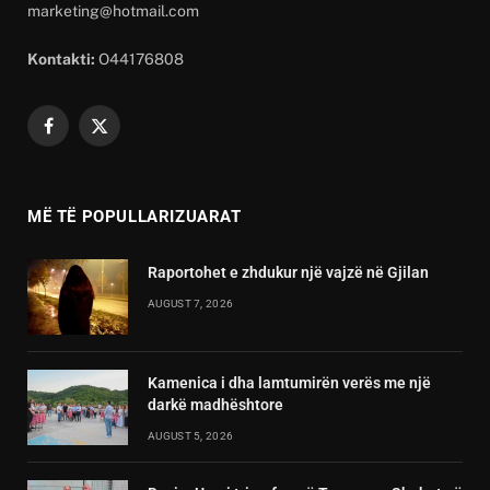
marketing@hotmail.com
Kontakti:
O44176808
Facebook
X
(Twitter)
MË TË POPULLARIZUARAT
Raportohet e zhdukur një vajzë në Gjilan
AUGUST 7, 2026
Kamenica i dha lamtumirën verës me një
darkë madhështore
AUGUST 5, 2026