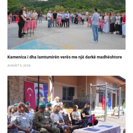
Kamenica i dha lamtumirën verës me një darkë madhështore
AUGUST 5, 2026