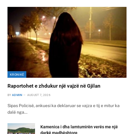
KRONIKË
Raportohet e zhdukur një vajzë në Gjilan
BY
ADMIN
AUGUST 7, 2026
Sipas Policisë, ankuesi ka deklaruar se vajza e tij e mitur ka
dalë nga…
Kamenica i dha lamtumirën verës me një
darkë madhështore