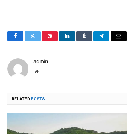
Facebook
Twitter
Pinterest
LinkedIn
Tumblr
Telegram
Email
admin
Website
RELATED
POSTS