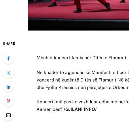
SHARE
Mbahet koncert festiv për Ditën e Flamurit.
Në kuadër të agjendës së Manifestimit për 
koncerti në kudër të Ditës së Flamurit.Në k
dhe Fjolla Krasniqi, nën përcjeljes e Orkest
Koncerti më pas ka vazhduar edhe me perfo
Kamenicës”.
/GJILANI INFO/