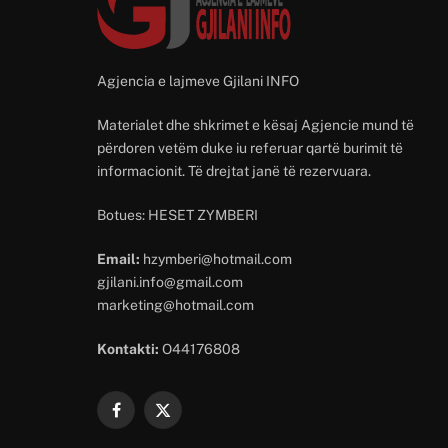
Agjencia e lajmeve Gjilani INFO
Materialet dhe shkrimet e kësaj Agjencie mund të
përdoren vetëm duke iu referuar qartë burimit të
informacionit. Të drejtat janë të rezervuara.
Botues: HESET ZYMBERI
Email:
hzymberi@hotmail.com
gjilani.info@gmail.com
marketing@hotmail.com
Kontakti:
O44176808
Facebook
X
(Twitter)