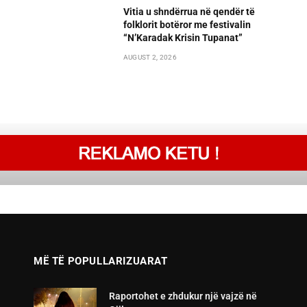
Vitia u shndërrua në qendër të
folklorit botëror me festivalin
“N’Karadak Krisin Tupanat”
AUGUST 2, 2026
MË TË POPULLARIZUARAT
Raportohet e zhdukur një vajzë në