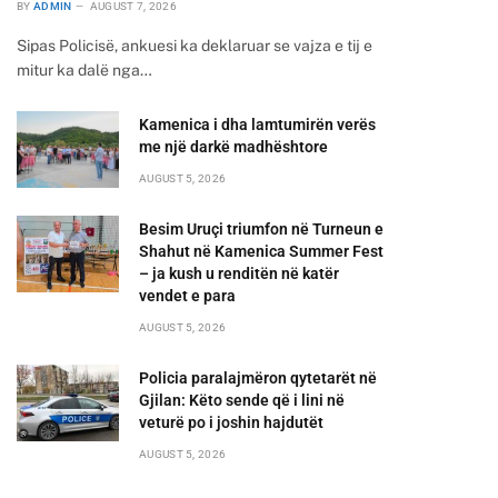
BY
ADMIN
AUGUST 7, 2026
Sipas Policisë, ankuesi ka deklaruar se vajza e tij e
mitur ka dalë nga…
Kamenica i dha lamtumirën verës
me një darkë madhështore
AUGUST 5, 2026
Besim Uruçi triumfon në Turneun e
Shahut në Kamenica Summer Fest
– ja kush u renditën në katër
vendet e para
AUGUST 5, 2026
Policia paralajmëron qytetarët në
Gjilan: Këto sende që i lini në
veturë po i joshin hajdutët
AUGUST 5, 2026