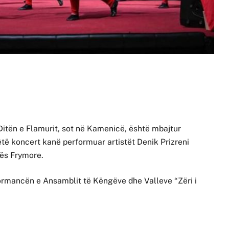
Ditën e Flamurit, sot në Kamenicë, është mbajtur
êtë koncert kanë performuar artistët Denik Prizreni
rës Frymore.
rmancën e Ansamblit të Këngëve dhe Valleve “Zëri i