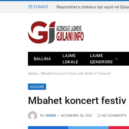
TË FUNDIT
Raportohet e zhdukur një vajzë në Gjila
LAJME
LAJME
BALLINA
LOKALE
QENDRORE
Home
»
Mbahet koncert festiv për Ditën e Flamurit
KULTURË
Mbahet koncert festiv 
BY
ADMIN
NOVEMBER 28, 2022
NO COMMENTS