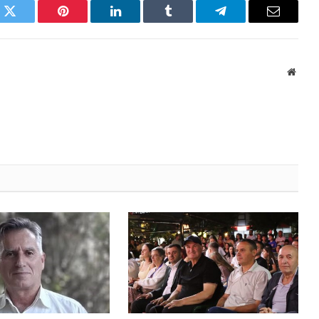
k
Twitter
Pinterest
LinkedIn
Tumblr
Telegram
Email
Websi