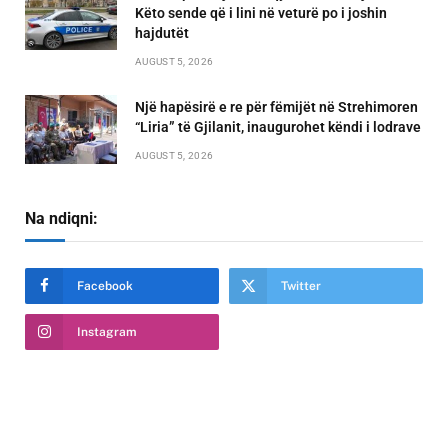
Këto sende që i lini në veturë po i joshin
hajdutët
AUGUST 5, 2026
Një hapësirë e re për fëmijët në Strehimoren
“Liria” të Gjilanit, inaugurohet këndi i lodrave
AUGUST 5, 2026
Na ndiqni:
Facebook
Twitter
Instagram