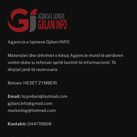
Agjencia e lajmeve Gjilani INFO
Materialet dhe shkrimet e kësaj Agjencie mund të përdoren
vetëm duke iu referuar qartë burimit të informacionit. Të
drejtat janë të rezervuara.
Botues: HESET ZYMBERI
Email:
hzymberi@hotmail.com
gjilani.info@gmail.com
marketing@hotmail.com
Kontakti:
O44176808