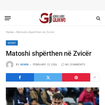
Home
»
Matoshi shpërthen në Zvicër
SPORT
Matoshi shpërthen në Zvicër
BY
ADMIN
FEBRUARY 13, 2026
NO COMMENTS