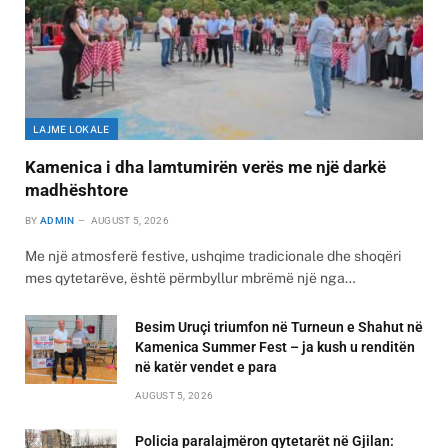
LAJME LOKALE
Kamenica i dha lamtumirën verës me një darkë
madhështore
BY
ADMIN
AUGUST 5, 2026
Me një atmosferë festive, ushqime tradicionale dhe shoqëri
mes qytetarëve, është përmbyllur mbrëmë një nga…
Besim Uruçi triumfon në Turneun e Shahut në
Kamenica Summer Fest – ja kush u renditën
në katër vendet e para
AUGUST 5, 2026
Policia paralajmëron qytetarët në Gjilan: