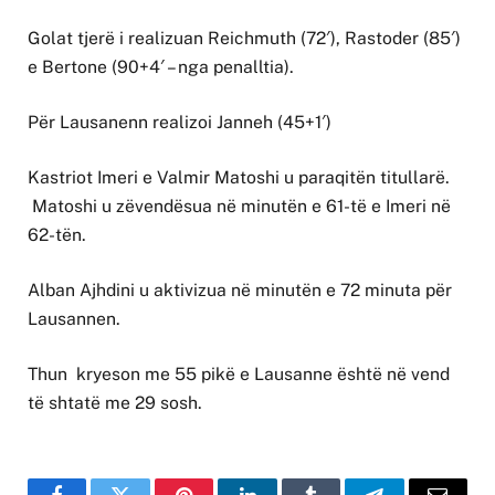
Golat tjerë i realizuan Reichmuth (72′), Rastoder (85′)
e Bertone (90+4′ – nga penalltia).
Për Lausanenn realizoi Janneh (45+1′)
Kastriot Imeri e Valmir Matoshi u paraqitën titullarë.
Matoshi u zëvendësua në minutën e 61-të e Imeri në
62-tën.
Alban Ajhdini u aktivizua në minutën e 72 minuta për
Lausannen.
Thun kryeson me 55 pikë e Lausanne është në vend
të shtatë me 29 sosh.