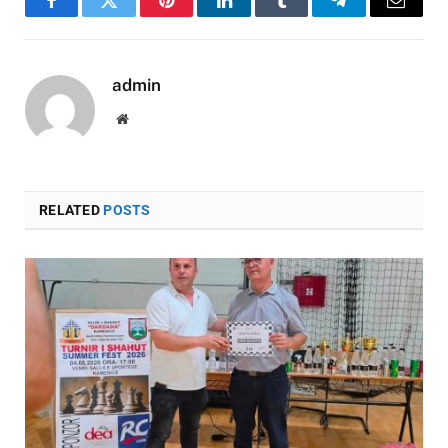
Facebook
Twitter
Pinterest
LinkedIn
Tumblr
Telegram
Email
admin
Website
RELATED
POSTS