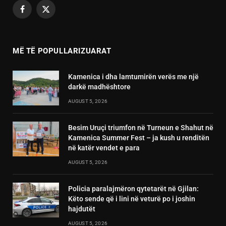
Facebook
X
(Twitter)
MË TË POPULLARIZUARAT
Kamenica i dha lamtumirën verës me një
darkë madhështore
AUGUST 5, 2026
Besim Uruçi triumfon në Turneun e Shahut në
Kamenica Summer Fest – ja kush u renditën
në katër vendet e para
AUGUST 5, 2026
Policia paralajmëron qytetarët në Gjilan:
Këto sende që i lini në veturë po i joshin
hajdutët
AUGUST 5, 2026