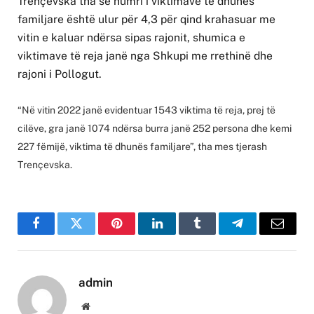
Trençevska tha se numri i viktimave të dhunës
familjare është ulur për 4,3 për qind krahasuar me
vitin e kaluar ndërsa sipas rajonit, shumica e
viktimave të reja janë nga Shkupi me rrethinë dhe
rajoni i Pollogut.
“Në vitin 2022 janë evidentuar 1543 viktima të reja, prej të
cilëve, gra janë 1074 ndërsa burra janë 252 persona dhe kemi
227 fëmijë, viktima të dhunës familjare”, tha mes tjerash
Trençevska.
Facebook
Twitter
Pinterest
LinkedIn
Tumblr
Telegram
Email
admin
Website