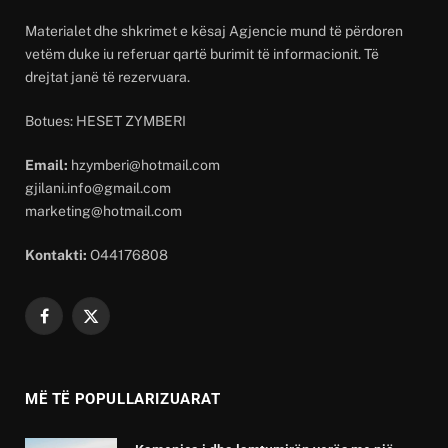
Materialet dhe shkrimet e kësaj Agjencie mund të përdoren
vetëm duke iu referuar qartë burimit të informacionit. Të
drejtat janë të rezervuara.
Botues: HESET ZYMBERI
Email:
hzymberi@hotmail.com
gjilani.info@gmail.com
marketing@hotmail.com
Kontakti:
O44176808
Facebook
X
(Twitter)
MË TË POPULLARIZUARAT