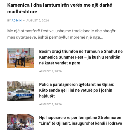
Kamenica i dha lamtumirën verës me një darkë
madhështore
BY
ADMIN
AUGUST 5, 2026
Me një atmosferë festive, ushqime tradicionale dhe shoqëri
mes qytetarëve, është përmbyllur mbrëmë një nga…
Besim Uruçi triumfon në Turneun e Shahut në
Kamenica Summer Fest – ja kush u renditën
në katër vendet e para
AUGUST 5, 2026
Policia paralajmëron qytetarët në Gjilan:
Këto sende që i lini në veturë po i joshin
hajdutët
AUGUST 5, 2026
Një hapësirë e re për fëmijët në Strehimoren
“Liria” të Gjilanit, inaugurohet këndi i lodrave