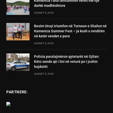
Kamenica i dha lamtumirën verës me një
darkë madhështore
AUGUST 5, 2026
Besim Uruçi triumfon në Turneun e Shahut në
Kamenica Summer Fest – ja kush u renditën
në katër vendet e para
AUGUST 5, 2026
Policia paralajmëron qytetarët në Gjilan:
Këto sende që i lini në veturë po i joshin
hajdutët
AUGUST 5, 2026
PARTNERE: