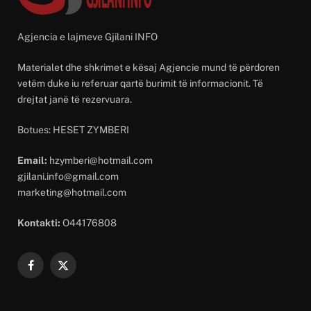
Agjencia e lajmeve Gjilani INFO
Materialet dhe shkrimet e kësaj Agjencie mund të përdoren
vetëm duke iu referuar qartë burimit të informacionit. Të
drejtat janë të rezervuara.
Botues: HESET ZYMBERI
Email:
hzymberi@hotmail.com
gjilani.info@gmail.com
marketing@hotmail.com
Kontakti:
O44176808
Facebook
X
(Twitter)