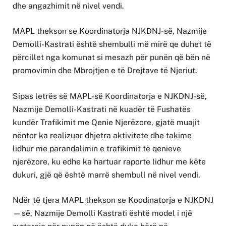
dhe angazhimit në nivel vendi.
MAPL thekson se Koordinatorja NJKDNJ-së, Nazmije
Demolli-Kastrati është shembulli më mirë qe duhet të
përcillet nga komunat si mesazh për punën që bën në
promovimin dhe Mbrojtjen e të Drejtave të Njeriut.
Sipas letrës së MAPL-së Koordinatorja e NJKDNJ-së,
Nazmije Demolli-Kastrati në kuadër të Fushatës
kundër Trafikimit me Qenie Njerëzore, gjatë muajit
nëntor ka realizuar dhjetra aktivitete dhe takime
lidhur me parandalimin e trafikimit të qenieve
njerëzore, ku edhe ka hartuar raporte lidhur me këte
dukuri, gjë që është marrë shembull në nivel vendi.
Ndër të tjera MAPL thekson se Koodinatorja e NJKDNJ
—së, Nazmije Demolli Kastrati është model i një