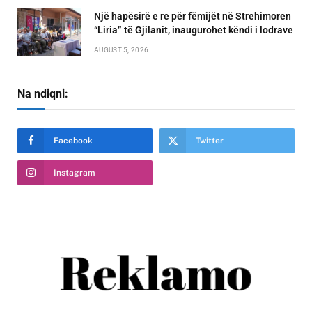
Një hapësirë e re për fëmijët në Strehimoren
“Liria” të Gjilanit, inaugurohet këndi i lodrave
AUGUST 5, 2026
Na ndiqni:
Facebook
Twitter
Instagram