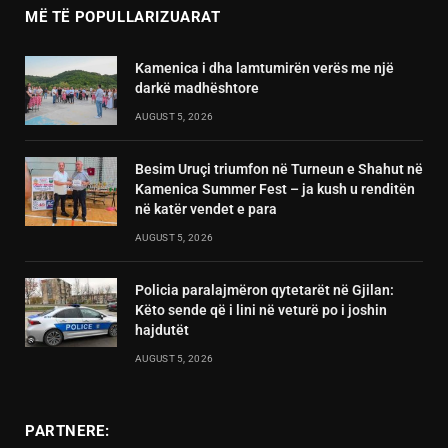
MË TË POPULLARIZUARAT
Kamenica i dha lamtumirën verës me një
darkë madhështore
AUGUST 5, 2026
Besim Uruçi triumfon në Turneun e Shahut në
Kamenica Summer Fest – ja kush u renditën
në katër vendet e para
AUGUST 5, 2026
Policia paralajmëron qytetarët në Gjilan:
Këto sende që i lini në veturë po i joshin
hajdutët
AUGUST 5, 2026
PARTNERE: