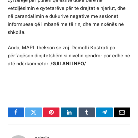
zyrtareje për punën që është duke bërë në
vetdijësimin e qytetarëve për të drejtat e njeriut, dhe
në parandalimin e dukurive negative me sesionet
informuese që i mbanë me të rinj dhe me nxënës në
shkolla.
Andaj MAPL thekson se znj. Demolli Kastrati po
përfaqëson dinjitetshëm si nivelin qendror por edhe në
atë ndërkombëtar.
/GJILANI INFO/
Facebook
Twitter
Pinterest
LinkedIn
Tumblr
Telegram
Email