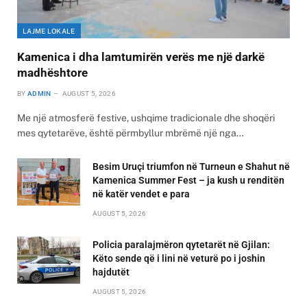
LAJME LOKALE
Kamenica i dha lamtumirën verës me një darkë
madhështore
BY
ADMIN
AUGUST 5, 2026
Me një atmosferë festive, ushqime tradicionale dhe shoqëri
mes qytetarëve, është përmbyllur mbrëmë një nga…
Besim Uruçi triumfon në Turneun e Shahut në
Kamenica Summer Fest – ja kush u renditën
në katër vendet e para
AUGUST 5, 2026
Policia paralajmëron qytetarët në Gjilan:
Këto sende që i lini në veturë po i joshin
hajdutët
AUGUST 5, 2026