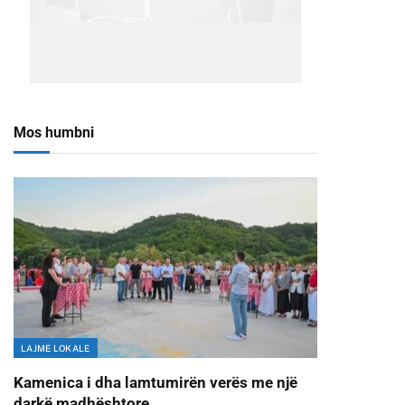
Mos humbni
LAJME LOKALE
Kamenica i dha lamtumirën verës me një
darkë madhështore