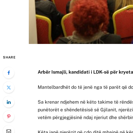
SHARE
Arbër Ismajli, kandidati i LDK-së për kryet
Mantelbardhët do të jenë nga të parët që do
Sa krenar ndjehem në këto takime të rëndës
punëtorët e shëndetësisë së Gjilanit, njerëzi
vetëm përgjegjësinë ndaj njeriut dhe shërbim
Këta janë njerëzit që çdo ditë mbajnë në kë