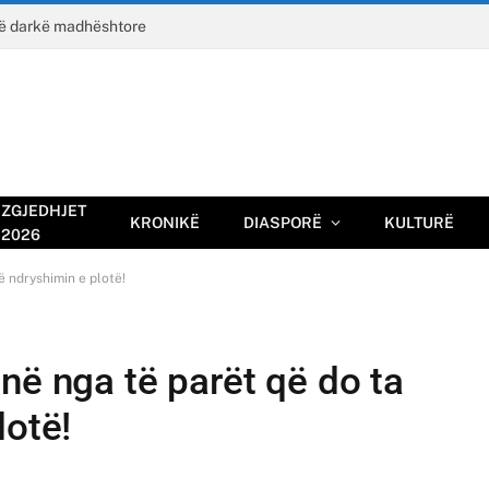
jë darkë madhështore
ZGJEDHJET
KRONIKË
DIASPORË
KULTURË
2026
ë ndryshimin e plotë!
në nga të parët që do ta
lotë!