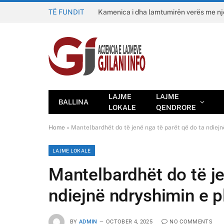
TË FUNDIT
Kamenica i dha lamtumirën verës me n
LAJME
LAJME
BALLINA
LOKALE
QENDRORE
Home
»
Mantelbardhët do të jenë nga të parët që do ta ndiejn
LAJME LOKALE
Mantelbardhët do të je
ndiejnë ndryshimin e p
BY
ADMIN
OCTOBER 4, 2025
NO COMMENTS