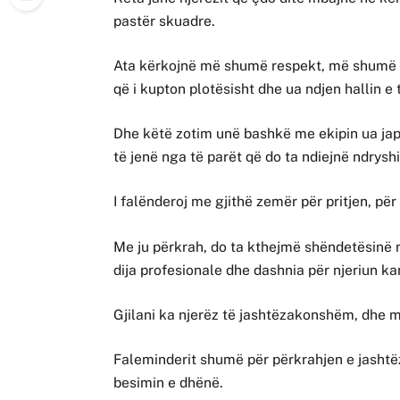
pastër skuadre.
Ata kërkojnë më shumë respekt, më shumë di
që i kupton plotësisht dhe ua ndjen hallin e 
Dhe këtë zotim unë bashkë me ekipin ua japi
të jenë nga të parët që do ta ndiejnë ndrysh
I falënderoj me gjithë zemër për pritjen, pë
Me ju përkrah, do ta kthejmë shëndetësinë n
dija profesionale dhe dashnia për njeriun k
Gjilani ka njerëz të jashtëzakonshëm, dhe m
Faleminderit shumë për përkrahjen e jasht
besimin e dhënë.