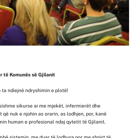
ar të Komunës së Gjilanit
 ta ndiejnë ndryshimin e plotë!
ishme sikurse ai me mjekët, infermierët dhe
t që nuk e njohin as orarin, as lodhjen, por, kanë
in human e profesional ndaj qytetit të Gjilanit.
mbë sistemin, me duar të lodhura por me shpirt të