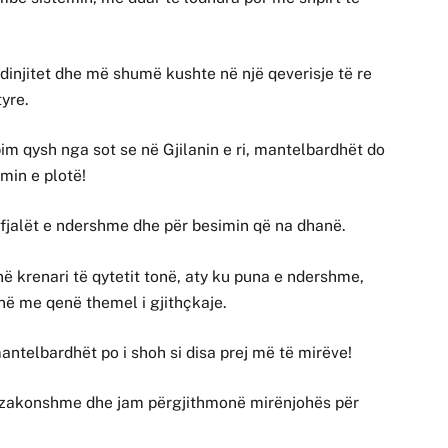
njitet dhe më shumë kushte në një qeverisje të re
tyre.
m qysh nga sot se në Gjilanin e ri, mantelbardhët do
imin e plotë!
r fjalët e ndershme dhe për besimin që na dhanë.
ë krenari të qytetit tonë, aty ku puna e ndershme,
anë me qenë themel i gjithçkaje.
antelbardhët po i shoh si disa prej më të mirëve!
ëzakonshme dhe jam përgjithmonë mirënjohës për