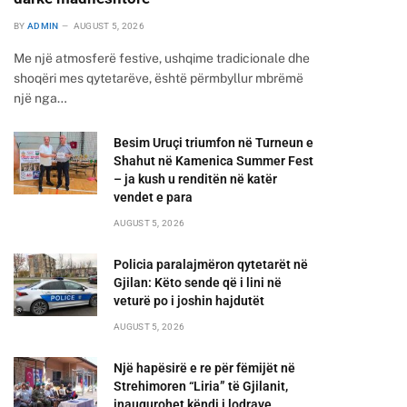
BY
ADMIN
AUGUST 5, 2026
Me një atmosferë festive, ushqime tradicionale dhe
shoqëri mes qytetarëve, është përmbyllur mbrëmë
një nga…
Besim Uruçi triumfon në Turneun e
Shahut në Kamenica Summer Fest
– ja kush u renditën në katër
vendet e para
AUGUST 5, 2026
Policia paralajmëron qytetarët në
Gjilan: Këto sende që i lini në
veturë po i joshin hajdutët
AUGUST 5, 2026
Një hapësirë e re për fëmijët në
Strehimoren “Liria” të Gjilanit,
inaugurohet këndi i lodrave