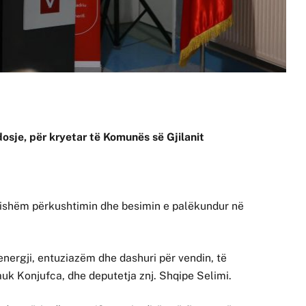
dosje, për kryetar të Komunës së Gjilanit
ishëm përkushtimin dhe besimin e palëkundur në
ergji, entuziazëm dhe dashuri për vendin, të
lauk Konjufca, dhe deputetja znj. Shqipe Selimi.