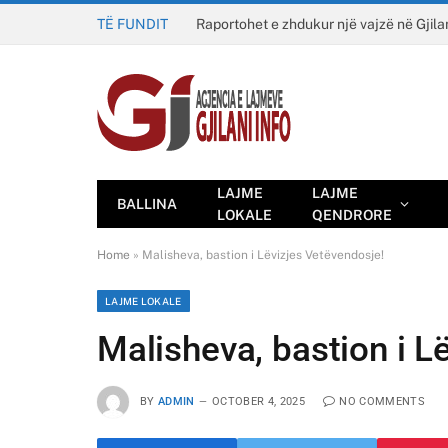
TË FUNDIT
Raportohet e zhdukur një vajzë në Gjila
LAJME
LAJME
BALLINA
LOKALE
QENDRORE
Home
»
Malisheva, bastion i Lëvizjes Vetëvendosje!
LAJME LOKALE
Malisheva, bastion i L
BY
ADMIN
OCTOBER 4, 2025
NO COMMENTS