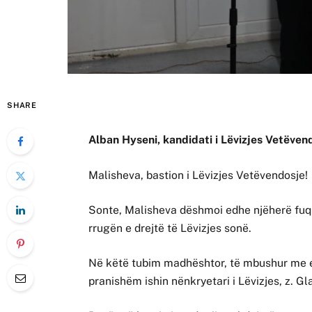
SHARE
Alban Hyseni, kandidati i Lëvizjes Vetëven
Malisheva, bastion i Lëvizjes Vetëvendosje!
Sonte, Malisheva dëshmoi edhe njëherë fuq
rrugën e drejtë të Lëvizjes sonë.
Në këtë tubim madhështor, të mbushur me en
pranishëm ishin nënkryetari i Lëvizjes, z. G