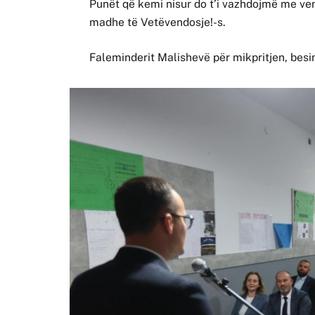
Punët që kemi nisur do t’i vazhdojmë me vend
madhe të Vetëvendosje!-s.
Faleminderit Malishevë për mikpritjen, bes