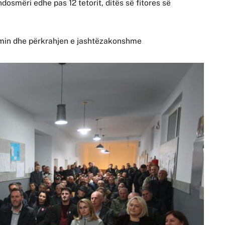
osmëri edhe pas 12 tetorit, ditës së fitores së
imin dhe përkrahjen e jashtëzakonshme