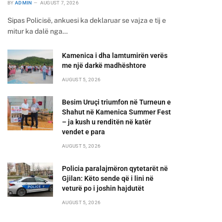
BY
ADMIN
AUGUST 7, 2026
Sipas Policisë, ankuesi ka deklaruar se vajza e tij e
mitur ka dalë nga…
Kamenica i dha lamtumirën verës
me një darkë madhështore
AUGUST 5, 2026
Besim Uruçi triumfon në Turneun e
Shahut në Kamenica Summer Fest
– ja kush u renditën në katër
vendet e para
AUGUST 5, 2026
Policia paralajmëron qytetarët në
Gjilan: Këto sende që i lini në
veturë po i joshin hajdutët
AUGUST 5, 2026