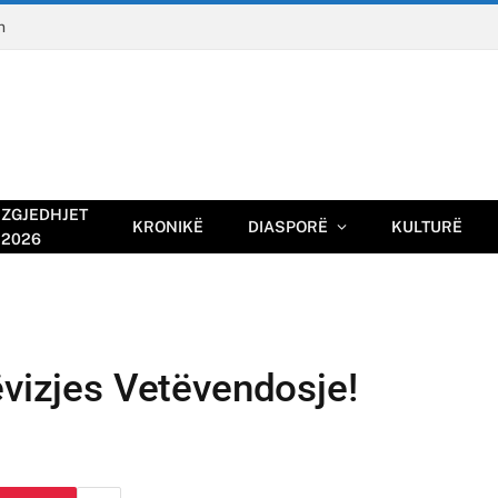
n
ZGJEDHJET
KRONIKË
DIASPORË
KULTURË
2026
ëvizjes Vetëvendosje!