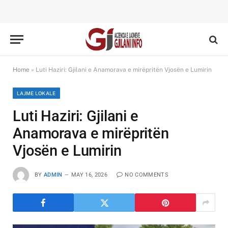
Home
»
Luti Haziri: Gjilani e Anamorava e mirëpritën Vjosën e Lumirin
LAJME LOKALE
Luti Haziri: Gjilani e
Anamorava e mirëpritën
Vjosën e Lumirin
BY
ADMIN
MAY 16, 2026
NO COMMENTS