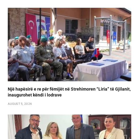
Një hapësirë e re për fëmijët në Strehimoren “Liria” të Gjilanit,
inaugurohet këndi i lodrave
AUGUST 5, 2026