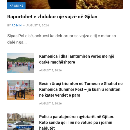
KRONIKË
Raportohet e zhdukur një vajzë në Gjilan
BY
ADMIN
AUGUST 7, 2026
Sipas Policisë, ankuesi ka deklaruar se vajza e tij e mitur ka
dalë nga…
Kamenica i dha lamtumirën verës me një
darkë madhështore
AUGUST 5, 2026
Besim Uruçi triumfon në Turneun e Shahut në
Kamenica Summer Fest – ja kush u renditën
në katër vendet e para
AUGUST 5, 2026
Policia paralajmëron qytetarët në Gjilan:
Këto sende që i lini në veturë po i joshin
hajdutët