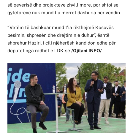
së qeverisë dhe projekteve zhvillimore, por shtoi se
qytetarëve nuk mund t’u merret dashuria për vendin.
“Vetëm të bashkuar mund t’ia rikthejmë Kosovës
besimin, shpresën dhe drejtimin e duhur”, është
shprehur Haziri, i cili njëherësh kandidon edhe për
deputet nga radhët e LDK-së.
/Gjilani INFO/