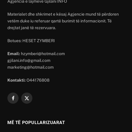
Agjencia e lajmeve Gjilani INFO
Materialet dhe shkrimet e kësaj Agjencie mund të përdoren
vetëm duke iu referuar qartë burimit të informacionit. Të
drejtat janë të rezervuara.
Botues: HESET ZYMBERI
Email:
hzymberi@hotmail.com
gjilani.info@gmail.com
marketing@hotmail.com
Kontakti:
O44176808
Facebook
X
(Twitter)
MË TË POPULLARIZUARAT