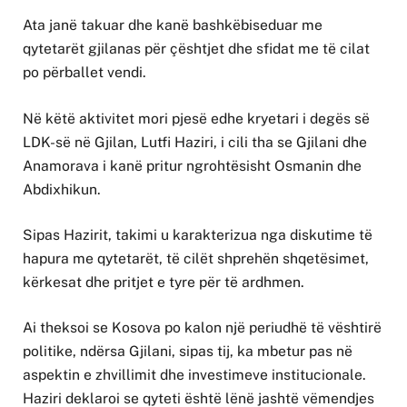
Ata janë takuar dhe kanë bashkëbiseduar me
qytetarët gjilanas për çështjet dhe sfidat me të cilat
po përballet vendi.
Në këtë aktivitet mori pjesë edhe kryetari i degës së
LDK-së në Gjilan,
Lutfi Haziri
, i cili tha se Gjilani dhe
Anamorava i kanë pritur ngrohtësisht Osmanin dhe
Abdixhikun.
Sipas Hazirit, takimi u karakterizua nga diskutime të
hapura me qytetarët, të cilët shprehën shqetësimet,
kërkesat dhe pritjet e tyre për të ardhmen.
Ai theksoi se Kosova po kalon një periudhë të vështirë
politike, ndërsa Gjilani, sipas tij, ka mbetur pas në
aspektin e zhvillimit dhe investimeve institucionale.
Haziri deklaroi se qyteti është lënë jashtë vëmendjes