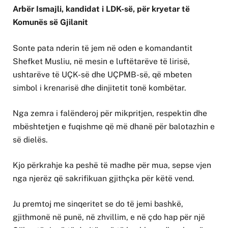
Arbër Ismajli, kandidat i LDK-së, për kryetar të
Komunës së Gjilanit
Sonte pata nderin të jem në oden e komandantit
Shefket Musliu, në mesin e luftëtarëve të lirisë,
ushtarëve të UÇK-së dhe UÇPMB-së, që mbeten
simbol i krenarisë dhe dinjitetit tonë kombëtar.
Nga zemra i falënderoj për mikpritjen, respektin dhe
mbështetjen e fuqishme që më dhanë për balotazhin e
së dielës.
Kjo përkrahje ka peshë të madhe për mua, sepse vjen
nga njerëz që sakrifikuan gjithçka për këtë vend.
Ju premtoj me sinqeritet se do të jemi bashkë,
gjithmonë në punë, në zhvillim, e në çdo hap për një