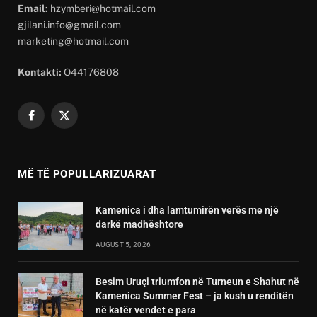
Email:
hzymberi@hotmail.com
gjilani.info@gmail.com
marketing@hotmail.com
Kontakti:
O44176808
Facebook
X
(Twitter)
MË TË POPULLARIZUARAT
Kamenica i dha lamtumirën verës me një
darkë madhështore
AUGUST 5, 2026
Besim Uruçi triumfon në Turneun e Shahut në
Kamenica Summer Fest – ja kush u renditën
në katër vendet e para