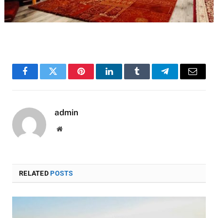
Facebook
Twitter
Pinterest
LinkedIn
Tumblr
Telegram
Email
admin
Website
RELATED
POSTS