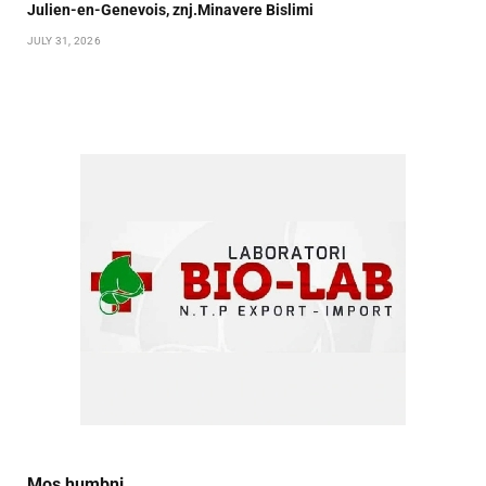
Julien-en-Genevois, znj.Minavere Bislimi
JULY 31, 2026
Mos humbni