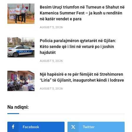
Besim Uruçi triumfon në Turneun e Shahut në
Kamenica Summer Fest – ja kush u renditën
në katër vendet e para
AUGUST 5, 2026
Policia paralajmëron qytetarët në Gjilan:
Këto sende që i lini në veturë po i joshin
hajdutët
AUGUST 5, 2026
Një hapësirë e re për fëmijët në Strehimoren
“Liria” të Gjilanit, inaugurohet këndi i lodrave
AUGUST 5, 2026
Na ndiqni:
Facebook
Twitter