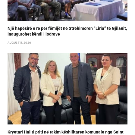
Një hapësirë e re për fëmijët në Strehimoren “Liria” të Gjilanit,
inaugurohet këndi i lodrave
AUGUST 5, 2026
Kryetari Haliti priti në takim këshilltaren komunale nga Saint-