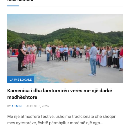
LAJME LOKALE
Kamenica i dha lamtumirën verës me një darkë
madhështore
BY
ADMIN
AUGUST 5, 2026
Me një atmosferë festive, ushqime tradicionale dhe shoqëri
mes qytetarëve, është përmbyllur mbrëmë një nga…