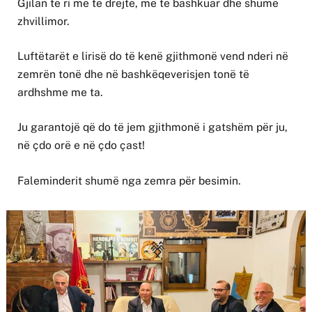
Gjilan të ri më të drejtë, më të bashkuar dhe shumë
zhvillimor.
Luftëtarët e lirisë do të kenë gjithmonë vend nderi në
zemrën tonë dhe në bashkëqeverisjen tonë të
ardhshme me ta.
Ju garantojë që do të jem gjithmonë i gatshëm për ju,
në çdo orë e në çdo çast!
Faleminderit shumë nga zemra për besimin.