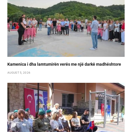
Kamenica i dha lamtumirën verës me një darkë madhështore
AUGUST 5, 2026