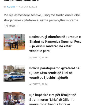
BY
ADMIN
AUGUST 5, 2026
Me një atmosferë festive, ushqime tradicionale dhe
shoqëri mes qytetarëve, është përmbyllur mbrëmë
një nga…
Besim Uruçi triumfon në Turneun e
Shahut në Kamenica Summer Fest
– ja kush u renditën në katër
vendet e para
AUGUST 5, 2026
Policia paralajmëron qytetarët në
Gjilan: Këto sende që i lini në
veturë po i joshin hajdutët
AUGUST 5, 2026
Një hapësirë e re për fëmijët në
Strehimoren “Liria” të Gjilanit,
inaugurohet këndi i lodrave