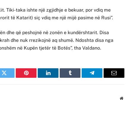
it. Tiki-taka ishte një zgjidhje e bekuar, por vdiq me
orit të Katarit) siç vdiq me një mijë pasime në Rusi”.
cën dhe që peshojnë në zonën e kundërshtarit. Disa
ë krah dhe nuk rrezikojnë aq shumë. Ndoshta disa nga
konshëm në Kupën tjetër të Botës”, tha Valdano.
k
Twitter
Pinterest
LinkedIn
Tumblr
Telegram
Email
Websi