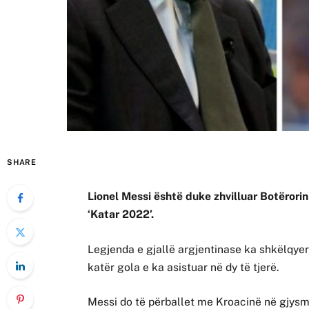
SHARE
Lionel Messi është duke zhvilluar Botërorin
‘Katar 2022’.
Legjenda e gjallë argjentinase ka shkëlqye
katër gola e ka asistuar në dy të tjerë.
Messi do të përballet me Kroacinë në gjysmë