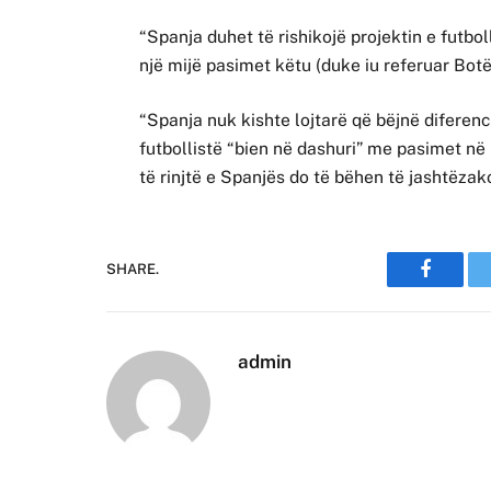
“Spanja duhet të rishikojë projektin e futboll
një mijë pasimet këtu (duke iu referuar Botër
“Spanja nuk kishte lojtarë që bëjnë diferen
futbollistë “bien në dashuri” me pasimet n
të rinjtë e Spanjës do të bëhen të jashtëza
SHARE.
Faceboo
admin