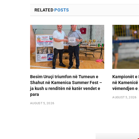
RELATED
POSTS
Besim Uruçi triumfon në Turneun e
Kampionët e 
Shahut në Kamenica Summer Fest –
në Kamenicë 
ja kush u renditën në katër vendet e
vëmendjen e 
para
AUGUST 5, 2026
AUGUST 5, 2026