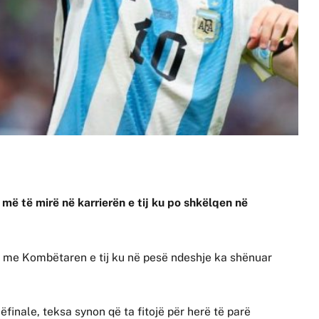
 më të mirë në karrierën e tij ku po shkëlqen në
r me Kombëtaren e tij ku në pesë ndeshje ka shënuar
finale, teksa synon që ta fitojë për herë të parë