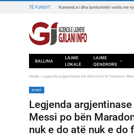
TË FUNDIT
Kamenica i dha lamtumirën verës me n
LAJME
LAJME
BALLINA
LOKALE
QENDRORE
Home
»
Legjenda argjentinase me deklaratë të fuqishme: Mess
SPORT
Legjenda argjentinase
Messi po bën Maradonë
nuk e do atë nuk e do f