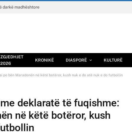
jë darkë madhështore
ZGJEDHJET
KRONIKË
DIASPORË
KULTURË
2026
i po bën Maradonën në këtë botëror, kush nuk e do atë nuk e do futbollin
 me deklaratë të fuqishme:
n në këtë botëror, kush
utbollin