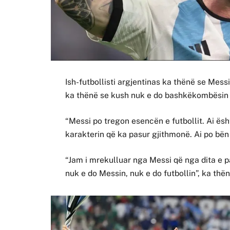
Ish-futbollisti argjentinas ka thënë se Mes
ka thënë se kush nuk e do bashkëkombësin e 
“Messi po tregon esencën e futbollit. Ai ësh
karakterin që ka pasur gjithmonë. Ai po bë
“Jam i mrekulluar nga Messi që nga dita e p
nuk e do Messin, nuk e do futbollin”, ka thë