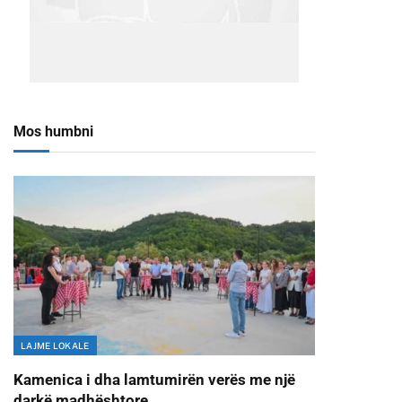
Mos humbni
LAJME LOKALE
Kamenica i dha lamtumirën verës me një
darkë madhështore