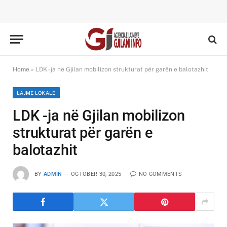
Home
»
LDK -ja në Gjilan mobilizon strukturat për garën e balotazhit
LAJME LOKALE
LDK -ja në Gjilan mobilizon
strukturat për garën e
balotazhit
BY
ADMIN
OCTOBER 30, 2025
NO COMMENTS