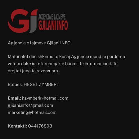
Agjencia e lajmeve Gjilani INFO
Materialet dhe shkrimet e kësaj Agjencie mund të përdoren
vetëm duke iu referuar qartë burimit të informacionit. Të
drejtat janë të rezervuara.
Botues: HESET ZYMBERI
Email:
hzymberi@hotmail.com
gjilani.info@gmail.com
marketing@hotmail.com
Kontakti:
O44176808