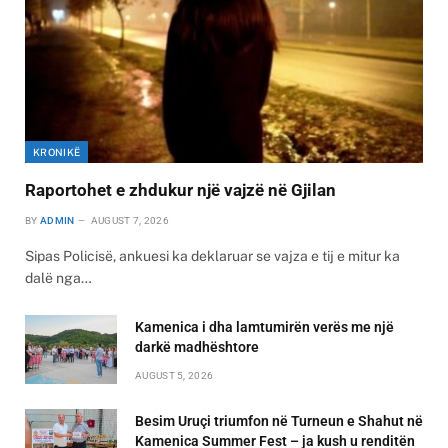
KRONIKË
Raportohet e zhdukur një vajzë në Gjilan
BY
ADMIN
AUGUST 7, 2026
Sipas Policisë, ankuesi ka deklaruar se vajza e tij e mitur ka
dalë nga…
Kamenica i dha lamtumirën verës me një
darkë madhështore
AUGUST 5, 2026
Besim Uruçi triumfon në Turneun e Shahut në
Kamenica Summer Fest – ja kush u renditën