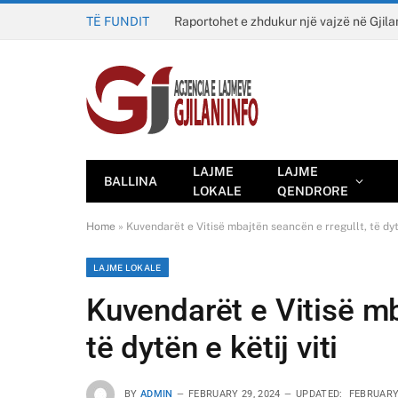
TË FUNDIT
Raportohet e zhdukur një vajzë në Gjila
LAJME
LAJME
BALLINA
LOKALE
QENDRORE
Home
»
Kuvendarët e Vitisë mbajtën seancën e rregullt, të dytë
LAJME LOKALE
Kuvendarët e Vitisë mb
të dytën e këtij viti
BY
ADMIN
FEBRUARY 29, 2024
UPDATED:
FEBRUARY 