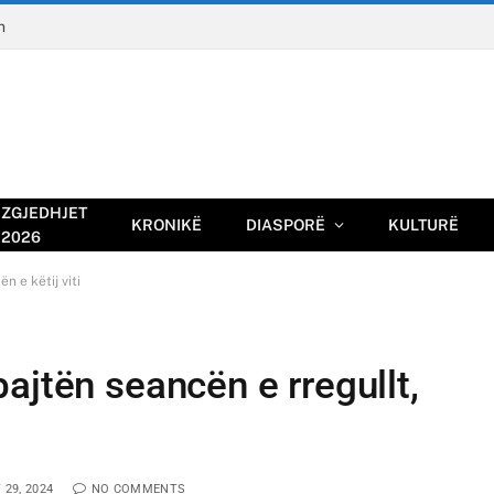
n
ZGJEDHJET
KRONIKË
DIASPORË
KULTURË
2026
n e këtij viti
ajtën seancën e rregullt,
29, 2024
NO COMMENTS