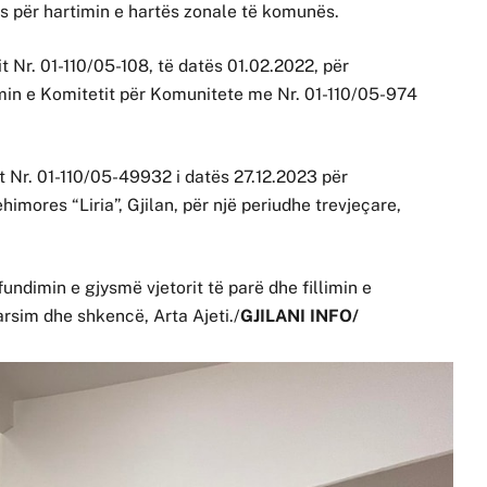
s për hartimin e hartës zonale të komunës.
t Nr. 01-110/05-108, të datës 01.02.2022, për
min e Komitetit për Komunitete me Nr. 01-110/05-974
 Nr. 01-110/05-49932 i datës 27.12.2023 për
imores “Liria”, Gjilan, për një periudhe trevjeçare,
undimin e gjysmë vjetorit të parë dhe fillimin e
arsim dhe shkencë, Arta Ajeti./
GJILANI INFO/