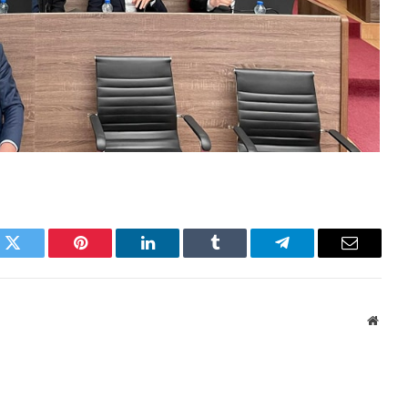
k
Twitter
Pinterest
LinkedIn
Tumblr
Telegram
Email
Websi