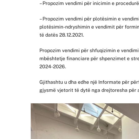
– Propozim vendimi për inicimin e procedurë
– Propozim vendimi për plotësimin e vendimi
plotësimin-ndryshimin e vendimit për formi
të datës 28.12.2021.
Propozim vendimi për shfuqizimin e vendimit
mbështetje financiare për shpenzimet e streh
2024-2026.
Gjithashtu u dha edhe një Informate për përf
gjysmë vjetorit të dytë nga drejtoresha për 