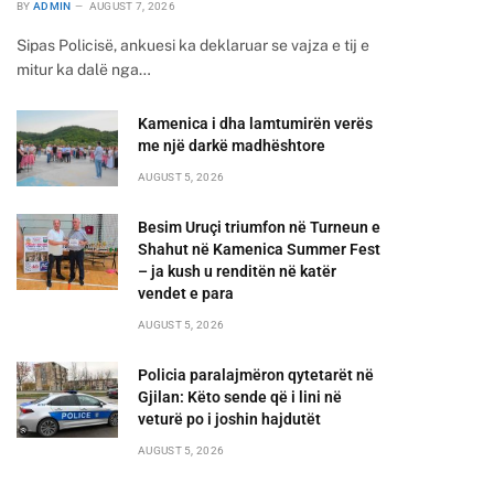
BY
ADMIN
AUGUST 7, 2026
Sipas Policisë, ankuesi ka deklaruar se vajza e tij e
mitur ka dalë nga…
Kamenica i dha lamtumirën verës
me një darkë madhështore
AUGUST 5, 2026
Besim Uruçi triumfon në Turneun e
Shahut në Kamenica Summer Fest
– ja kush u renditën në katër
vendet e para
AUGUST 5, 2026
Policia paralajmëron qytetarët në
Gjilan: Këto sende që i lini në
veturë po i joshin hajdutët
AUGUST 5, 2026