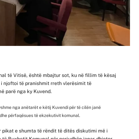
l të Vitisë, është mbajtur sot, ku në fillim të kësaj
i njoftoi të pranishmit rreth vlerësimit të
 më parë nga ky Kuvend.
shme nga anëtarët e këtij Kuvendi për të cilën janë
 dhe përfaqësues të ekzekutivit komunal.
pikat e shumta të rëndit të ditës diskutimi më i
e të Buxhetit Komunal për periudhën janar-dhjetor