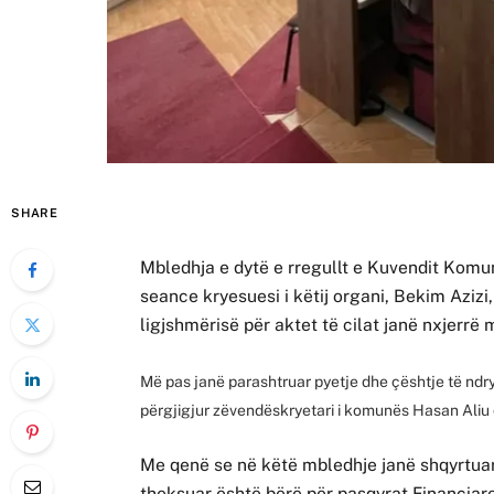
SHARE
Mbledhja e dytë e rregullt e Kuvendit Komuna
seance kryesuesi i këtij organi, Bekim Azizi, 
ligjshmërisë për aktet të cilat janë nxjerrë
Më pas janë parashtruar pyetje dhe çështje të ndry
përgjigjur zëvendëskryetari i komunës Hasan Aliu
Me qenë se në këtë mbledhje janë shqyrtuar 
theksuar është bërë për pasqyrat Financiar