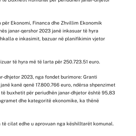
ha për Ekonomi, Financa dhe Zhvillim Ekonomik
udhës janar-qershor 2023 janë inkasuar të hyra
hkalla e inkasimit, bazuar në planifikimin vjetor
lizuar të hyra më të larta për 250.723.51 euro.
ar-dhjetor 2023, nga fondet burimore: Granti
t janë kanë qenë 17.800.766 euro, ndërsa shpenzimet
 të buxhetit për periudhën janar-dhjetor është 95,83
ogramet dhe kategoritë ekonomike, ka thënë
 të cilat edhe u aprovuan nga këshilltarët komunal.