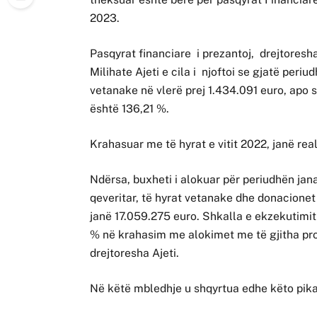
2023.
Pasqyrat financiare i prezantoj, drejtores
Milihate Ajeti e cila i njoftoi se gjatë peri
vetanake në vlerë prej 1.434.091 euro, apo s
është 136,21 %.
Krahasuar me të hyrat e vitit 2022, janë rea
Ndërsa, buxheti i alokuar për periudhën jan
qeveritar, të hyrat vetanake dhe donacione
janë 17.059.275 euro. Shkalla e ekzekutimit
% në krahasim me alokimet me të gjitha pr
drejtoresha Ajeti.
Në këtë mbledhje u shqyrtua edhe këto pika