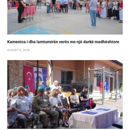
Kamenica i dha lamtumirën verës me një darkë madhështore
AUGUST 5, 2026