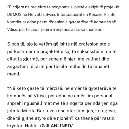
“E ndjera në projekte të ndryshme si pjesë e ekipit të projektit
DEMOS në Helvetas Swiss Intercooperation Kosovë, kishte
kontribuar edhe për mirëqenien e qytetarëve të komunës së
Vitisë, për të cilët i jemi mirënjohës asaj, ka thënë ai.
Sipas tij, ajo jo vetëm që ishte një profesioniste e
përkushtuar në projektet e saj të suksesshëm me të
cilat la gjurmë, por edhe një njeri me vullnet dhe
angazhim të lartë për të cilat edhe do të mbahet
mend.
“Në këto çaste të mërzisë, në emër të qytetarëve të
komunës së Vitisë, por edhe në emër tim personal,
shprehi ngushëllimet më të sinqerta për ndarjen nga
jeta të Merita Barileves dhe atë: familjes, kolegëve,
dhe të gjithë atyre që e njohën”, ka thënë për rastin,
kryetari Haliti.
/GJILANI INFO/