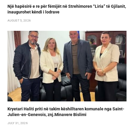
Një hapësirë e re për fëmijët në Strehimoren “Liria” të Gjilanit,
inaugurohet këndi i lodrave
AUGUST 5, 2026
Kryetari Haliti priti në takim këshilltaren komunale nga Saint-
Julien-en-Genevois, znj.Minavere Bislimi
JULY 31, 2026