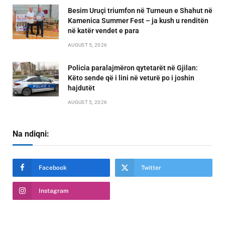
Besim Uruçi triumfon në Turneun e Shahut në
Kamenica Summer Fest – ja kush u renditën
në katër vendet e para
AUGUST 5, 2026
Policia paralajmëron qytetarët në Gjilan:
Këto sende që i lini në veturë po i joshin
hajdutët
AUGUST 5, 2026
Na ndiqni:
Facebook
Twitter
Instagram