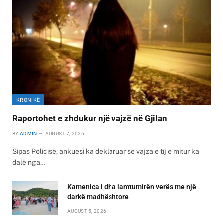
KRONIKË
Raportohet e zhdukur një vajzë në Gjilan
BY
ADMIN
AUGUST 7, 2026
Sipas Policisë, ankuesi ka deklaruar se vajza e tij e mitur ka
dalë nga…
Kamenica i dha lamtumirën verës me një
darkë madhështore
AUGUST 5, 2026