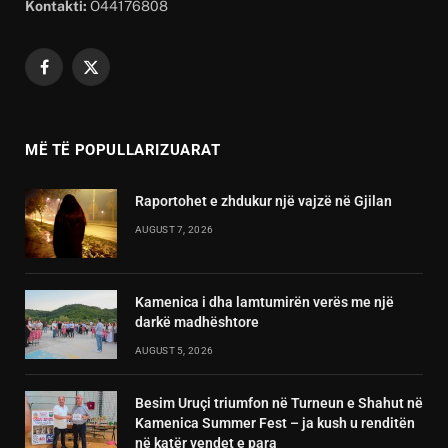
Kontakti:
O44176808
Facebook
X
(Twitter)
MË TË POPULLARIZUARAT
Raportohet e zhdukur një vajzë në Gjilan
AUGUST 7, 2026
Kamenica i dha lamtumirën verës me një
darkë madhështore
AUGUST 5, 2026
Besim Uruçi triumfon në Turneun e Shahut në
Kamenica Summer Fest – ja kush u renditën
në katër vendet e para