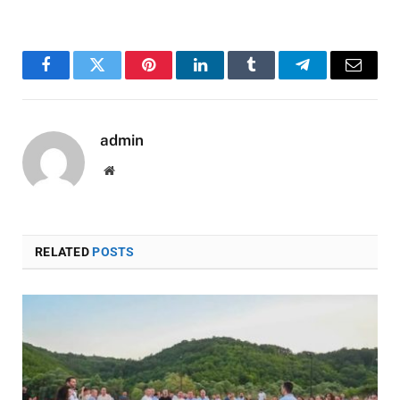
Facebook
Twitter
Pinterest
LinkedIn
Tumblr
Telegram
Email
admin
Website
RELATED
POSTS