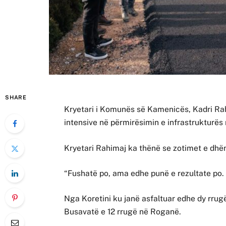
SHARE
Kryetari i Komunës së Kamenicës, Kadri Rah
intensive në përmirësimin e infrastrukturës
Kryetari Rahimaj ka thënë se zotimet e dhë
“Fushatë po, ama edhe punë e rezultate po.
Nga Koretini ku janë asfaltuar edhe dy rrugë
Busavatë e 12 rrugë në Roganë.