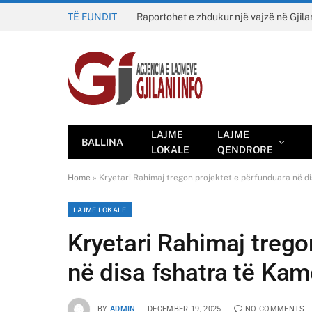
TË FUNDIT
Raportohet e zhdukur një vajzë në Gjila
LAJME
LAJME
BALLINA
LOKALE
QENDRORE
Home
»
Kryetari Rahimaj tregon projektet e përfunduara në d
LAJME LOKALE
Kryetari Rahimaj trego
në disa fshatra të Ka
BY
ADMIN
DECEMBER 19, 2025
NO COMMENTS