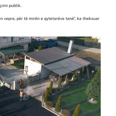
çimi publik.
 vepra, për të mirën e qytetarëve tanë”, ka theksuar