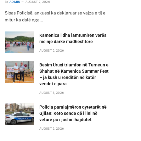
BY
ADMIN
AUGUST 7, 2026
Sipas Policisë, ankuesi ka deklaruar se vajza e tij e
mitur ka dalë nga…
Kamenica i dha lamtumirën verës
me një darkë madhështore
AUGUST 5, 2026
Besim Uruçi triumfon në Turneun e
Shahut në Kamenica Summer Fest
– ja kush u renditën në katër
vendet e para
AUGUST 5, 2026
Policia paralajmëron qytetarët në
Gjilan: Këto sende që i lini në
veturë po i joshin hajdutët
AUGUST 5, 2026