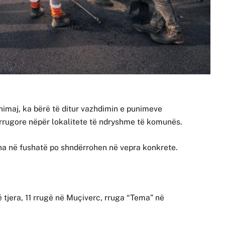
imaj, ka bërë të ditur vazhdimin e punimeve
 rrugore nëpër lokalitete të ndryshme të komunës.
na në fushatë po shndërrohen në vepra konkrete.
 tjera, 11 rrugë në Muçiverc, rruga “Tema” në