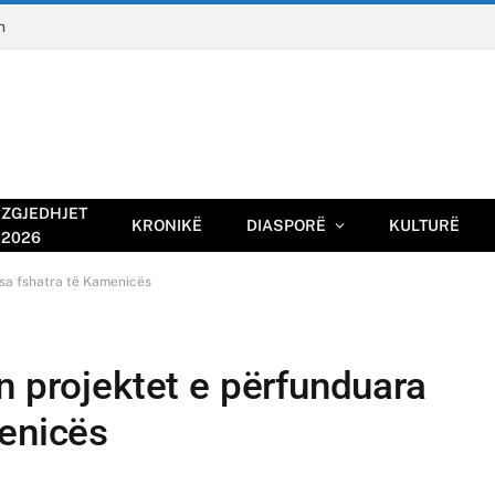
n
ZGJEDHJET
KRONIKË
DIASPORË
KULTURË
2026
isa fshatra të Kamenicës
n projektet e përfunduara
menicës