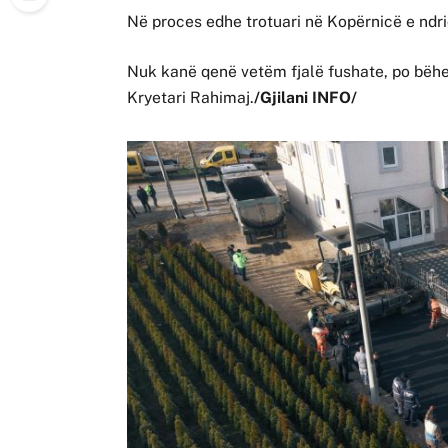
Në proces edhe trotuari në Kopërnicë e ndri
Nuk kanë qenë vetëm fjalë fushate, po bëhen
Kryetari Rahimaj.
/Gjilani INFO/