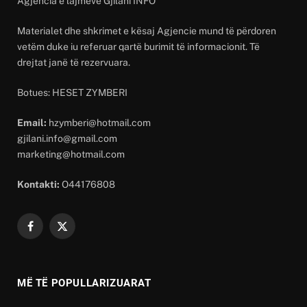
Agjencia e lajmeve Gjilani INFO
Materialet dhe shkrimet e kësaj Agjencie mund të përdoren
vetëm duke iu referuar qartë burimit të informacionit. Të
drejtat janë të rezervuara.
Botues: HESET ZYMBERI
Email:
hzymberi@hotmail.com
gjilani.info@gmail.com
marketing@hotmail.com
Kontakti:
O44176808
Facebook
X
(Twitter)
MË TË POPULLARIZUARAT