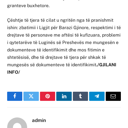
granteve buxhetore.
Çështje të tjera të cilat u ngritën nga të pranishmit
ishin: zbatimii i Ligjit për Barazi Gjinore, respektimi i të
drejtave të personave me aftësi të kufizuara, problemi
i qytetarëve të Luginës së Preshevës me mungesën e
dokumenteve të identifikimit dhe mos fitimin e
shtetësisë, dhe të drejtave të tjera për shkak të
mungesës së dokumenteve të identifikimit
./GJILANI
INFO/
Facebook
Twitter
Pinterest
LinkedIn
Tumblr
Telegram
Email
admin