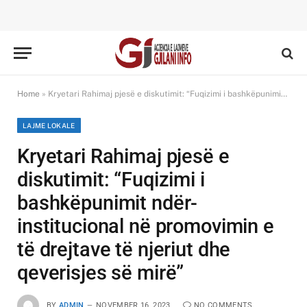
Home
»
Kryetari Rahimaj pjesë e diskutimit: “Fuqizimi i bashkëpunimit ndër-institucional në promovimin e të drejtave të njeriut dhe qeverisjes së mirë”
LAJME LOKALE
Kryetari Rahimaj pjesë e
diskutimit: “Fuqizimi i
bashkëpunimit ndër-
institucional në promovimin e
të drejtave të njeriut dhe
qeverisjes së mirë”
BY
ADMIN
NOVEMBER 16, 2023
NO COMMENTS