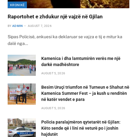
KRONIKË
Raportohet e zhdukur një vajzë në Gjilan
BY
ADMIN
AUGUST 7, 2026
Sipas Policisë, ankuesi ka deklaruar se vajza e tij e mitur ka
dalë nga…
Kamenica i dha lamtumirën verës me një
darkë madhështore
AUGUST 5, 2026
Besim Uruçi triumfon në Turneun e Shahut në
Kamenica Summer Fest – ja kush u renditën
në katër vendet e para
AUGUST 5, 2026
Policia paralajmëron qytetarët në Gjilan:
Këto sende që i lini në veturë po i joshin
hajdutët