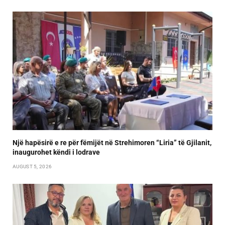
Një hapësirë e re për fëmijët në Strehimoren “Liria” të Gjilanit,
inaugurohet këndi i lodrave
AUGUST 5, 2026