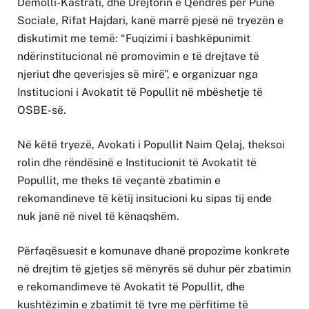
Demolli-Kastrati, dhe Drejtorin e Qendrës për Punë
Sociale, Rifat Hajdari, kanë marrë pjesë në tryezën e
diskutimit me temë: “Fuqizimi i bashkëpunimit
ndërinstitucional në promovimin e të drejtave të
njeriut dhe qeverisjes së mirë”, e organizuar nga
Institucioni i Avokatit të Popullit në mbëshetje të
OSBE-së.
Në këtë tryezë, Avokati i Popullit Naim Qelaj, theksoi
rolin dhe rëndësinë e Institucionit të Avokatit të
Popullit, me theks të veçantë zbatimin e
rekomandineve të këtij insitucioni ku sipas tij ende
nuk janë në nivel të kënaqshëm.
Përfaqësuesit e komunave dhanë propozime konkrete
në drejtim të gjetjes së mënyrës së duhur për zbatimin
e rekomandimeve të Avokatit të Popullit, dhe
kushtëzimin e zbatimit të tyre me përfitime të