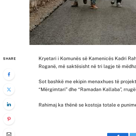
Kryetari i Komunës së Kamenicës Kadri Rahi
SHARE
Roganë, më saktësisht në tri lagje të mëdha 
Sot bashkë me ekipin menaxhues të projektit,
“Mërgimtari” dhe “Ramadan Kallaba”, rrugë 
Rahimaj ka thënë se kostoja totale e punim