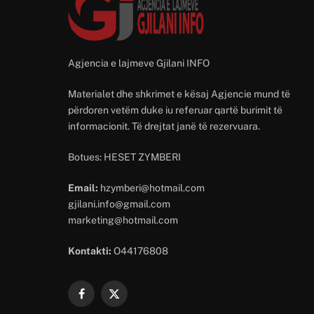
Agjencia e lajmeve Gjilani INFO
Materialet dhe shkrimet e kësaj Agjencie mund të
përdoren vetëm duke iu referuar qartë burimit të
informacionit. Të drejtat janë të rezervuara.
Botues: HESET ZYMBERI
Email:
hzymberi@hotmail.com
gjilani.info@gmail.com
marketing@hotmail.com
Kontakti:
O44176808
Facebook
X