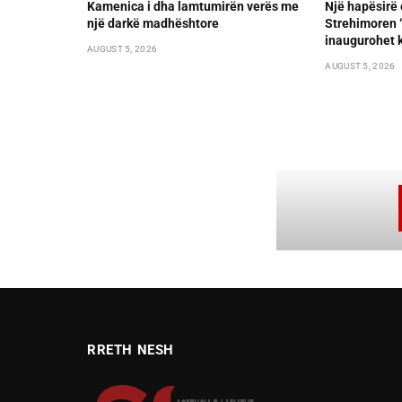
Kamenica i dha lamtumirën verës me
Një hapësirë 
një darkë madhështore
Strehimoren “L
inaugurohet k
AUGUST 5, 2026
AUGUST 5, 2026
RRETH NESH