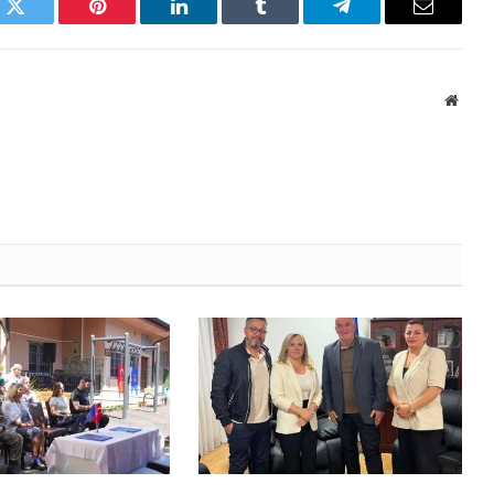
k
Twitter
Pinterest
LinkedIn
Tumblr
Telegram
Email
Websi