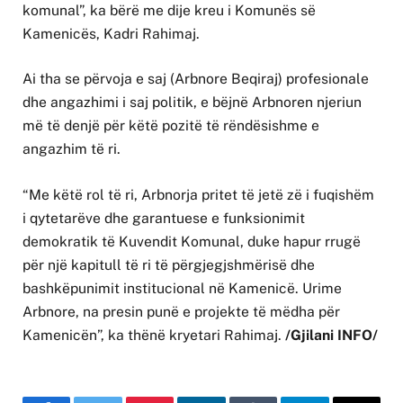
komunal”, ka bërë me dije kreu i Komunës së
Kamenicës, Kadri Rahimaj.
Ai tha se përvoja e saj (Arbnore Beqiraj) profesionale
dhe angazhimi i saj politik, e bëjnë Arbnoren njeriun
më të denjë për këtë pozitë të rëndësishme e
angazhim të ri.
“Me këtë rol të ri, Arbnorja pritet të jetë zë i fuqishëm
i qytetarëve dhe garantuese e funksionimit
demokratik të Kuvendit Komunal, duke hapur rrugë
për një kapitull të ri të përgjegjshmërisë dhe
bashkëpunimit institucional në Kamenicë. Urime
Arbnore, na presin punë e projekte të mëdha për
Kamenicën”, ka thënë kryetari Rahimaj.
/Gjilani INFO/