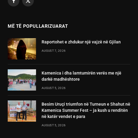
Facebook
X
(Twitter)
MË TË POPULLARIZUARAT
Raportohet e zhdukur një vajzë në Gjilan
AUGUST 7, 2026
Kamenica i dha lamtumirën verës me një
darkë madhështore
AUGUST 5, 2026
Besim Uruçi triumfon në Turneun e Shahut në
Kamenica Summer Fest – ja kush u renditën
në katër vendet e para
AUGUST 5, 2026