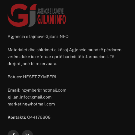
Agjencia e lajmeve Gjilani INFO
Materialet dhe shkrimet e kësaj Agjencie mund të përdoren
vetëm duke iu referuar qartë burimit të informacionit. Të
drejtat janë të rezervuara.
Botues: HESET ZYMBERI
Email:
hzymberi@hotmail.com
gjilani.info@gmail.com
marketing@hotmail.com
Kontakti:
O44176808