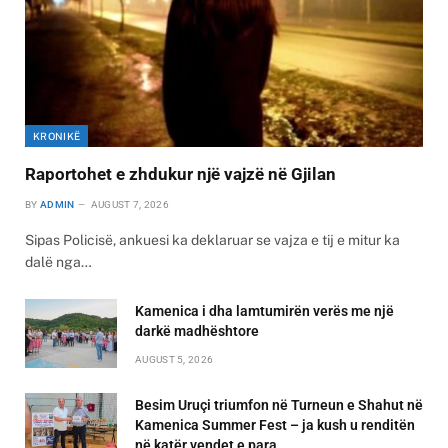
KRONIKË
Raportohet e zhdukur një vajzë në Gjilan
BY
ADMIN
AUGUST 7, 2026
Sipas Policisë, ankuesi ka deklaruar se vajza e tij e mitur ka
dalë nga…
Kamenica i dha lamtumirën verës me një
darkë madhështore
AUGUST 5, 2026
Besim Uruçi triumfon në Turneun e Shahut në
Kamenica Summer Fest – ja kush u renditën
në katër vendet e para