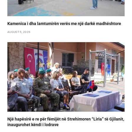
Kamenica i dha lamtumirën verës me një darkë madhështore
AUGUST 5, 2026
Një hapësirë e re për fëmijët në Strehimoren “Liria” të Gjilanit,
inaugurohet këndi i lodrave