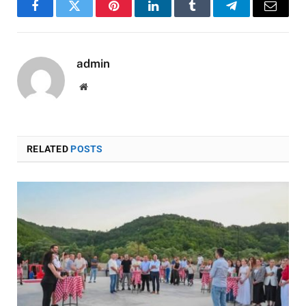
Facebook
Twitter
Pinterest
LinkedIn
Tumblr
Telegram
Email
admin
Website
RELATED
POSTS