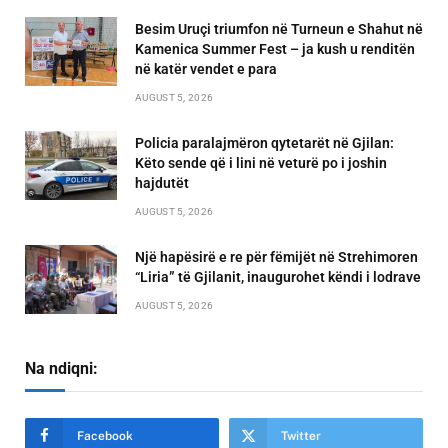
Besim Uruçi triumfon në Turneun e Shahut në
Kamenica Summer Fest – ja kush u renditën
në katër vendet e para
AUGUST 5, 2026
Policia paralajmëron qytetarët në Gjilan:
Këto sende që i lini në veturë po i joshin
hajdutët
AUGUST 5, 2026
Një hapësirë e re për fëmijët në Strehimoren
“Liria” të Gjilanit, inaugurohet këndi i lodrave
AUGUST 5, 2026
Na ndiqni:
Facebook
Twitter