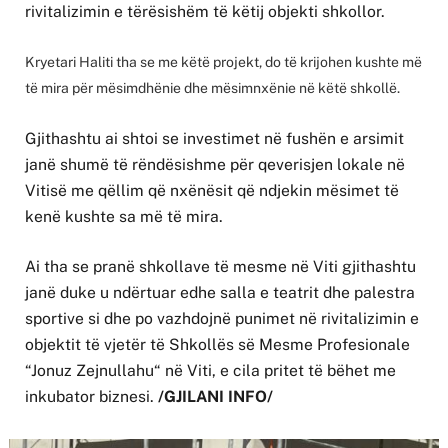
rivitalizimin e tërësishëm të këtij objekti shkollor.
Kryetari Haliti tha se me këtë projekt, do të krijohen kushte më
të mira për mësimdhënie dhe mësimnxënie në këtë shkollë.
Gjithashtu ai shtoi se investimet në fushën e arsimit
janë shumë të rëndësishme për qeverisjen lokale në
Vitisë me qëllim që nxënësit që ndjekin mësimet të
kenë kushte sa më të mira.
Ai tha se pranë shkollave të mesme në Viti gjithashtu
janë duke u ndërtuar edhe salla e teatrit dhe palestra
sportive si dhe po vazhdojnë punimet në rivitalizimin e
objektit të vjetër të Shkollës së Mesme Profesionale
“Jonuz Zejnullahu“ në Viti, e cila pritet të bëhet me
inkubator biznesi.
/GJILANI INFO/