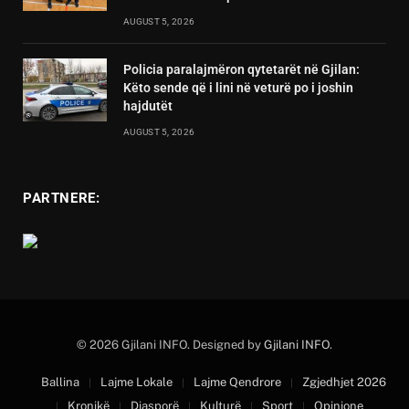
AUGUST 5, 2026
Policia paralajmëron qytetarët në Gjilan:
Këto sende që i lini në veturë po i joshin
hajdutët
AUGUST 5, 2026
PARTNERE:
© 2026 Gjilani INFO. Designed by
Gjilani INFO
.
Ballina
Lajme Lokale
Lajme Qendrore
Zgjedhjet 2026
Kronikë
Diasporë
Kulturë
Sport
Opinione