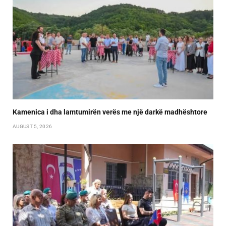
Kamenica i dha lamtumirën verës me një darkë madhështore
AUGUST 5, 2026