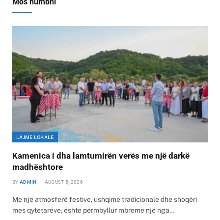
Mos humbni
LAJME LOKALE
Kamenica i dha lamtumirën verës me një darkë
madhështore
BY
ADMIN
AUGUST 5, 2026
Me një atmosferë festive, ushqime tradicionale dhe shoqëri
mes qytetarëve, është përmbyllur mbrëmë një nga…