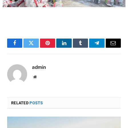
Facebook
Twitter
Pinterest
LinkedIn
Tumblr
Telegram
Email
admin
Website
RELATED
POSTS