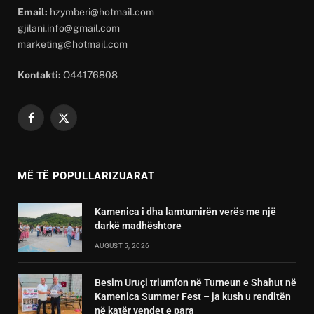
Email:
hzymberi@hotmail.com
gjilani.info@gmail.com
marketing@hotmail.com
Kontakti:
O44176808
Facebook
X
(Twitter)
MË TË POPULLARIZUARAT
Kamenica i dha lamtumirën verës me një
darkë madhështore
AUGUST 5, 2026
Besim Uruçi triumfon në Turneun e Shahut në
Kamenica Summer Fest – ja kush u renditën
në katër vendet e para