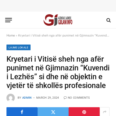
Home
»
Kryetari i Vitisë sheh nga afër punimet në Gjimnazin “Kuvendi i Lezhës” si dhe në objektin e vjetër të shkollës profesionale
LAJME LOKALE
Kryetari i Vitisë sheh nga afër
punimet në Gjimnazin “Kuvendi
i Lezhës” si dhe në objektin e
vjetër të shkollës profesionale
BY
ADMIN
MARCH 29, 2024
NO COMMENTS