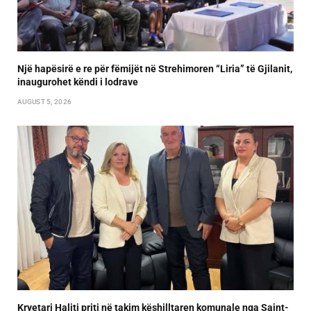
Një hapësirë e re për fëmijët në Strehimoren “Liria” të Gjilanit,
inaugurohet këndi i lodrave
AUGUST 5, 2026
Kryetari Haliti priti në takim këshilltaren komunale nga Saint-