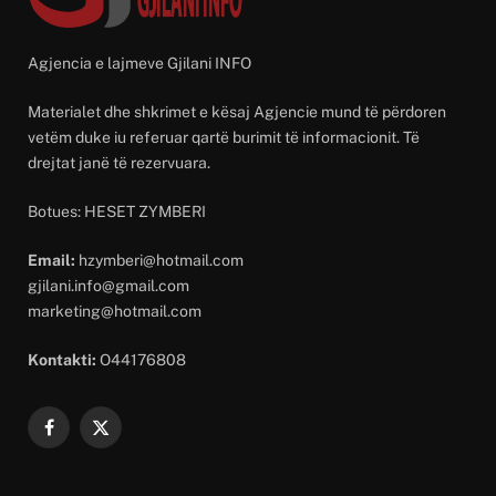
Agjencia e lajmeve Gjilani INFO
Materialet dhe shkrimet e kësaj Agjencie mund të përdoren
vetëm duke iu referuar qartë burimit të informacionit. Të
drejtat janë të rezervuara.
Botues: HESET ZYMBERI
Email:
hzymberi@hotmail.com
gjilani.info@gmail.com
marketing@hotmail.com
Kontakti:
O44176808
Facebook
X
(Twitter)