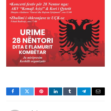
Facebook
Twitter
Pinterest
LinkedIn
Tumblr
Telegram
Email