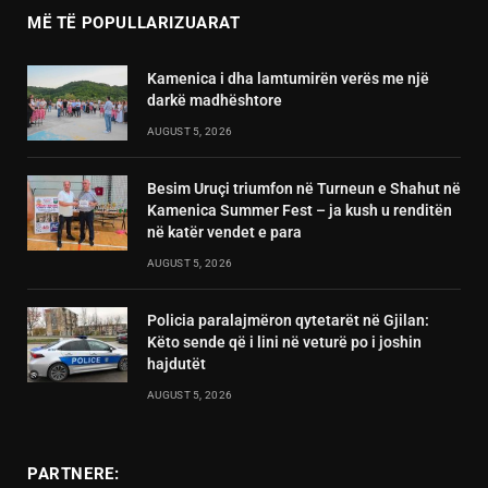
MË TË POPULLARIZUARAT
Kamenica i dha lamtumirën verës me një
darkë madhështore
AUGUST 5, 2026
Besim Uruçi triumfon në Turneun e Shahut në
Kamenica Summer Fest – ja kush u renditën
në katër vendet e para
AUGUST 5, 2026
Policia paralajmëron qytetarët në Gjilan:
Këto sende që i lini në veturë po i joshin
hajdutët
AUGUST 5, 2026
PARTNERE: