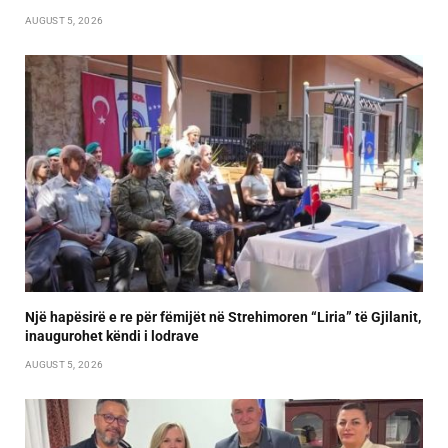
AUGUST 5, 2026
Një hapësirë e re për fëmijët në Strehimoren “Liria” të Gjilanit,
inaugurohet këndi i lodrave
AUGUST 5, 2026