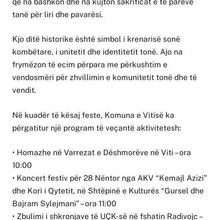
që na bashkon dhe na kujton sakrificat e të parëve
tanë për liri dhe pavarësi.
Kjo ditë historike është simbol i krenarisë sonë
kombëtare, i unitetit dhe identitetit tonë. Ajo na
frymëzon të ecim përpara me përkushtim e
vendosmëri për zhvillimin e komunitetit tonë dhe të
vendit.
Në kuadër të kësaj feste, Komuna e Vitisë ka
përgatitur një program të veçantë aktivitetesh:
• Homazhe në Varrezat e Dëshmorëve në Viti – ora
10:00
• Koncert festiv për 28 Nëntor nga AKV “Kemajl Azizi”
dhe Kori i Qytetit, në Shtëpinë e Kulturës “Gursel dhe
Bajram Sylejmani” – ora 11:00
• Zbulimi i shkronjave të UÇK-së në fshatin Radivojc –