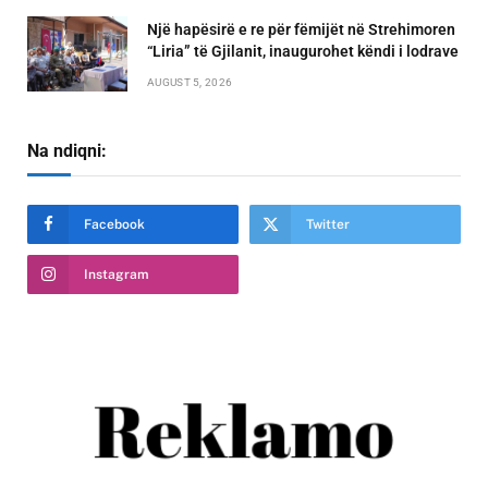
Një hapësirë e re për fëmijët në Strehimoren
“Liria” të Gjilanit, inaugurohet këndi i lodrave
AUGUST 5, 2026
Na ndiqni:
Facebook
Twitter
Instagram