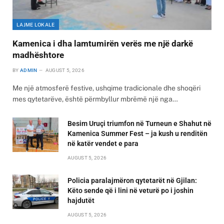
LAJME LOKALE
Kamenica i dha lamtumirën verës me një darkë
madhështore
BY
ADMIN
AUGUST 5, 2026
Me një atmosferë festive, ushqime tradicionale dhe shoqëri
mes qytetarëve, është përmbyllur mbrëmë një nga…
Besim Uruçi triumfon në Turneun e Shahut në
Kamenica Summer Fest – ja kush u renditën
në katër vendet e para
AUGUST 5, 2026
Policia paralajmëron qytetarët në Gjilan:
Këto sende që i lini në veturë po i joshin
hajdutët
AUGUST 5, 2026