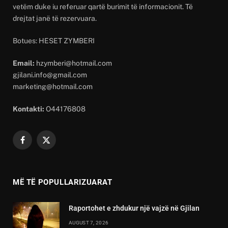
vetëm duke iu referuar qartë burimit të informacionit. Të
drejtat janë të rezervuara.
Botues: HESET ZYMBERI
Email:
hzymberi@hotmail.com
gjilani.info@gmail.com
marketing@hotmail.com
Kontakti:
O44176808
Facebook
X
(Twitter)
MË TË POPULLARIZUARAT
Raportohet e zhdukur një vajzë në Gjilan
AUGUST 7, 2026