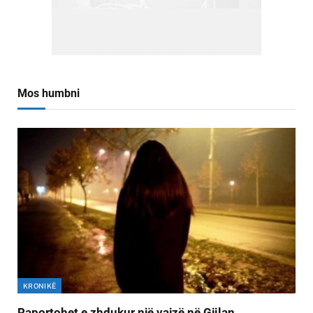
Mos humbni
KRONIKË
Raportohet e zhdukur një vajzë në Gjilan