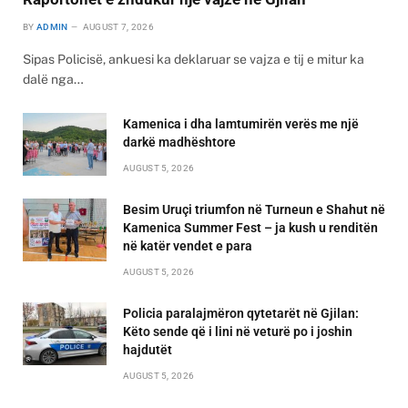
BY
ADMIN
AUGUST 7, 2026
Sipas Policisë, ankuesi ka deklaruar se vajza e tij e mitur ka
dalë nga…
Kamenica i dha lamtumirën verës me një
darkë madhështore
AUGUST 5, 2026
Besim Uruçi triumfon në Turneun e Shahut në
Kamenica Summer Fest – ja kush u renditën
në katër vendet e para
AUGUST 5, 2026
Policia paralajmëron qytetarët në Gjilan:
Këto sende që i lini në veturë po i joshin
hajdutët
AUGUST 5, 2026