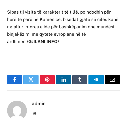
Sipas tij vizita të karakterit të tillë, po ndodhin për
herë të parë në Kamenicë, bisedat gjatë së cilës kanë
ngjallur interes e ide për bashkëpunim dhe mundësi
binjakëzimi me qytete evropiane në të
ardhmen.
/GJILANI INFO/
Facebook
Twitter
Pinterest
LinkedIn
Tumblr
Telegram
Email
admin
Website