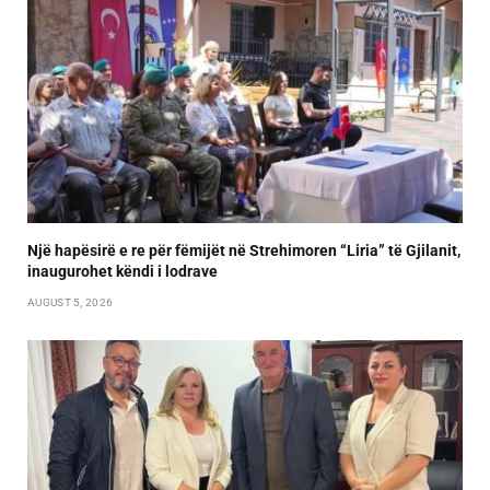
Një hapësirë e re për fëmijët në Strehimoren “Liria” të Gjilanit,
inaugurohet këndi i lodrave
AUGUST 5, 2026