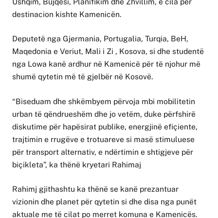
Ushqim, Bujqësi, Planifikim dhe Zhvillim, e cila për
destinacion kishte Kamenicën.
Deputetë nga Gjermania, Portugalia, Turqia, BeH,
Maqedonia e Veriut, Mali i Zi , Kosova, si dhe studentë
nga Lowa kanë ardhur në Kamenicë për të njohur më
shumë qytetin më të gjelbër në Kosovë.
“Biseduam dhe shkëmbyem përvoja mbi mobilitetin
urban të qëndrueshëm dhe jo vetëm, duke përfshirë
diskutime për hapësirat publike, energjinë efiçiente,
trajtimin e rrugëve e trotuareve si masë stimuluese
për transport alternativ, e ndërtimin e shtigjeve për
biçikleta”, ka thënë kryetari Rahimaj
Rahimj gjithashtu ka thënë se kanë prezantuar
vizionin dhe planet për qytetin si dhe disa nga punët
aktuale me të cilat po merret komuna e Kamenicës.