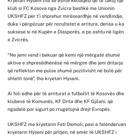
Kryetari Hyseni tha se është kënaqësi që të takoj një
klub si FC Kosova nga Zvicra bashkë me Unionin
UKSHFZ për t’i shprehur mirëseardhje në vendlindje,
duke i përgëzuar për rezultatet e arritura, derisa u ka
suksese si në Kupën e Diasporës, e po ashtu në ligën
e Zvicrës.
“Ne jemi vend i bekuar që kemi një mërgatë shumë
aktive e shpresëdhënëse në mërgim dhe jeni dritarja
që reflekton me pulse shumë pozitivisht në botë për
shtetit tonë”, tha kryetari Hyseni.
Ai foli edhe për të arriturat e futbollit të Kosovës dhe
klubeve të Komunës, KF Drita dhe KF Gjilani, që
ngadalë por sigurt po rrugëtojnë drejt Evropës.
UKSHFZ me kryetarin Feti Demoli, pasi e falënderuan
kryetarin Hyseni për pritjen, në emër të UKSHFZ i