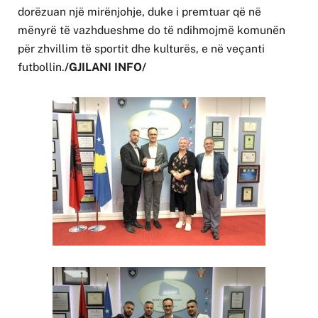
dorëzuan një mirënjohje, duke i premtuar që në
mënyrë të vazhdueshme do të ndihmojmë komunën
për zhvillim të sportit dhe kulturës, e në veçanti
futbollin.
/GJILANI INFO/