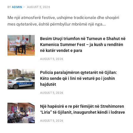
BY
ADMIN
AUGUST 5, 2026
Me një atmosferë festive, ushqime tradicionale dhe shoqëri
mes qytetarëve, është përmbyllur mbrëmë një nga…
Besim Uruçi triumfon në Turneun e Shahut në
Kamenica Summer Fest – ja kush u renditën
në katër vendet e para
AUGUST 5, 2026
Policia paralajmëron qytetarët në Gjilan:
Këto sende që i lini në veturë po i joshin
hajdutët
AUGUST 5, 2026
Një hapësirë e re për fëmijët në Strehimoren
“Liria” të Gjilanit, inaugurohet këndi i lodrave
AUGUST 5, 2026