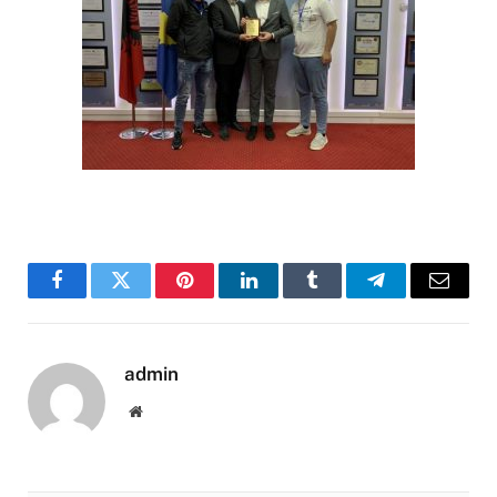
Facebook
Twitter
Pinterest
LinkedIn
Tumblr
Telegram
Email
admin
Website