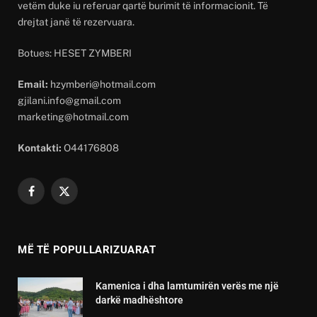
vetëm duke iu referuar qartë burimit të informacionit. Të
drejtat janë të rezervuara.
Botues: HESET ZYMBERI
Email:
hzymberi@hotmail.com
gjilani.info@gmail.com
marketing@hotmail.com
Kontakti:
O44176808
Facebook
X
(Twitter)
MË TË POPULLARIZUARAT
Kamenica i dha lamtumirën verës me një
darkë madhështore