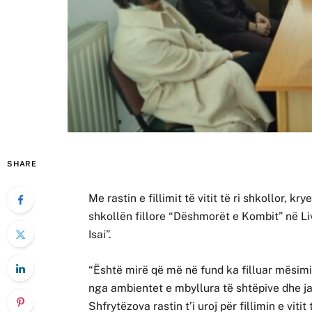
SHARE
Me rastin e fillimit të vitit të ri shkollor, k
shkollën fillore “Dëshmorët e Kombit” në 
Isai”.
“Është mirë që më në fund ka filluar mësim
nga ambientet e mbyllura të shtëpive dhe j
Shfrytëzova rastin t’i uroj për fillimin e vit