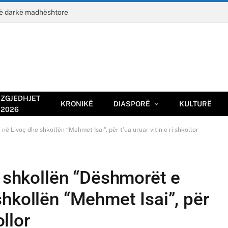
jë darkë madhështore
ZGJEDHJET
KRONIKË
DIASPORË
KULTURË
2026
në Livoç dhe shkollën “Mehmet Isai”, për t’ua uruar vitin e ri shkollor
n shkollën “Dëshmorët e
hkollën “Mehmet Isai”, për
ollor