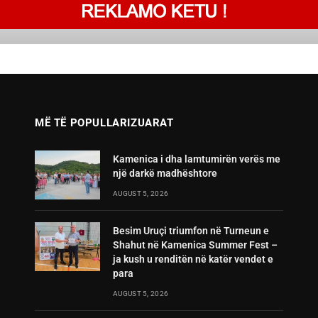
MË TË POPULLARIZUARAT
Kamenica i dha lamtumirën verës me
një darkë madhështore
AUGUST 5, 2026
Besim Uruçi triumfon në Turneun e
Shahut në Kamenica Summer Fest –
ja kush u renditën në katër vendet e
para
AUGUST 5, 2026