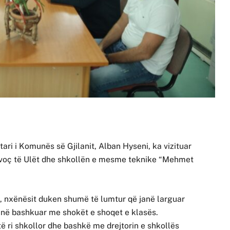
ryetari i Komunës së Gjilanit, Alban Hyseni, ka vizituar
Livoç të Ulët dhe shkollën e mesme teknike “Mehmet
i, nxënësit duken shumë të lumtur që janë larguar
anë bashkuar me shokët e shoqet e klasës.
it të ri shkollor dhe bashkë me drejtorin e shkollës