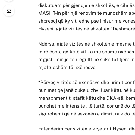
diskutuam për gjendjen e shkollës, e cila ë
MASHT-in për një renovim të mundshëm apo nd
shpresoj që ky vit, edhe pse i nisur me vone
Hyseni, gjatë vizitës në shkollën “Dëshmorë
Ndërsa, gjatë vizitës në shkollën e mesme tek
mirë është që këtë vit ka më shumë nxënës n
regjistrimin jo të rregullt në shkollat tjera
mjaftueshëm të nxënësve.
“Përveç vizitës së nxënësve dhe urimit për fil
punimet që janë duke u zhvilluar këtu, në ku
menaxhmentit, stafit këtu dhe DKA-së, kemi ar
punohet me intensitet të lartë, por unë do 
sigurohemi që në sezonën e dimrit nuk do të
Falënderim për vizitën e kryetarit Hyseni dh