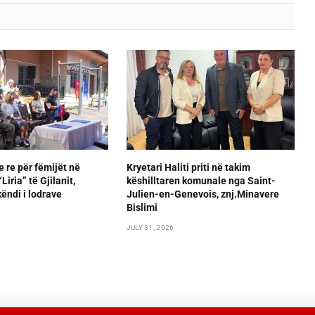
e re për fëmijët në
Kryetari Haliti priti në takim
iria” të Gjilanit,
këshilltaren komunale nga Saint-
ëndi i lodrave
Julien-en-Genevois, znj.Minavere
Bislimi
JULY 31, 2026