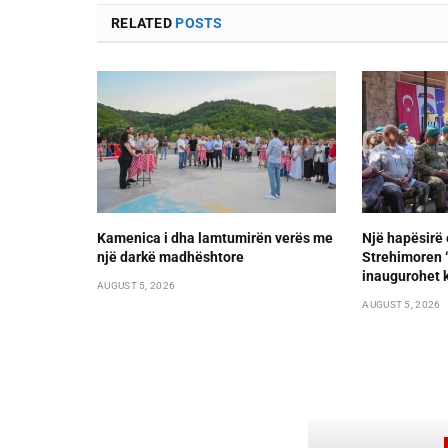
RELATED
POSTS
Kamenica i dha lamtumirën verës me
Një hapësirë 
një darkë madhështore
Strehimoren “L
inaugurohet k
AUGUST 5, 2026
AUGUST 5, 2026