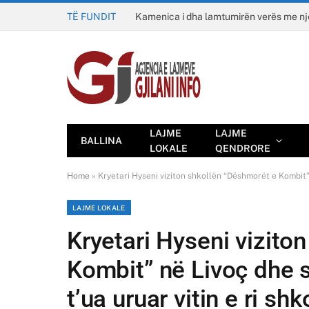
TË FUNDIT
Kamenica i dha lamtumirën verës me n
LAJME
LAJME
BALLINA
LOKALE
QENDRORE
Home
»
Kryetari Hyseni viziton shkollën “Dëshmorët e Kombit” 
LAJME LOKALE
Kryetari Hyseni vizito
Kombit” në Livoç dhe s
t’ua uruar vitin e ri shk