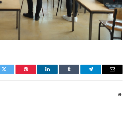
k
Twitter
Pinterest
LinkedIn
Tumblr
Telegram
Email
Websi