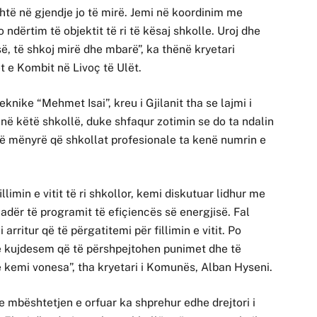
shtë në gjendje jo të mirë. Jemi në koordinim me
ërtim të objektit të ri të kësaj shkolle. Uroj dhe
së, të shkoj mirë dhe mbarë”, ka thënë kryetari
t e Kombit në Livoç të Ulët.
nike “Mehmet Isai”, kreu i Gjilanit tha se lajmi i
ë këtë shkollë, duke shfaqur zotimin se do ta ndalin
, në mënyrë që shkollat profesionale ta kenë numrin e
limin e vitit të ri shkollor, kemi diskutuar lidhur me
adër të programit të efiçiencës së energjisë. Fal
ritur që të përgatitemi për fillimin e vitit. Po
të kujdesem që të përshpejtohen punimet dhe të
 kemi vonesa”, tha kryetari i Komunës, Alban Hyseni.
e mbështetjen e orfuar ka shprehur edhe drejtori i