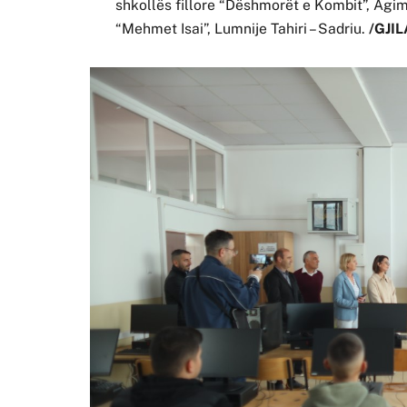
shkollës fillore “Dëshmorët e Kombit”, Agi
“Mehmet Isai”, Lumnije Tahiri – Sadriu.
/GJIL