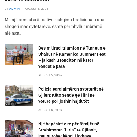
BY
ADMIN
AUGUST 5, 2026
Me një atmosferë festive, ushqime tradicionale dhe
shoqëri mes qytetarëve, është përmbyllur mbrëmë
një nga…
Besim Uruçi triumfon në Turneun e
Shahut në Kamenica Summer Fest
– ja kush u renditën në katër
vendet e para
AUGUST 5, 2026
Policia paralajmëron qytetarët në
Gjilan: Këto sende që i lini në
veturë po i joshin hajdutët
AUGUST 5, 2026
Një hapësirë e re për fëmijët në
Strehimoren “Liria” të Gjilanit,
inaugurohet këndi i lodrave