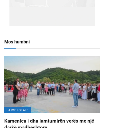
Mos humbni
LAJME LOKALE
Kamenica i dha lamtumirën verës me një
darkë madhështore