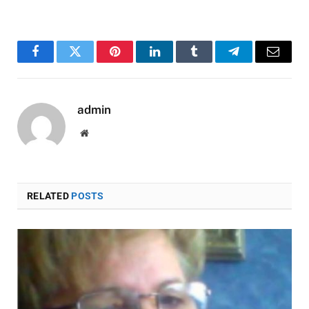
Facebook
Twitter
Pinterest
LinkedIn
Tumblr
Telegram
Email
admin
Website
RELATED
POSTS