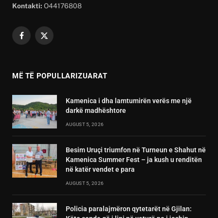
Kontakti:
O44176808
Facebook
X
(Twitter)
MË TË POPULLARIZUARAT
Kamenica i dha lamtumirën verës me një
darkë madhështore
AUGUST 5, 2026
Besim Uruçi triumfon në Turneun e Shahut në
Kamenica Summer Fest – ja kush u renditën
në katër vendet e para
AUGUST 5, 2026
Policia paralajmëron qytetarët në Gjilan: