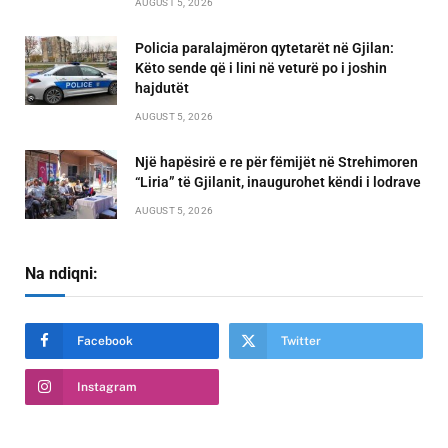
AUGUST 5, 2026
Policia paralajmëron qytetarët në Gjilan:
Këto sende që i lini në veturë po i joshin
hajdutët
AUGUST 5, 2026
Një hapësirë e re për fëmijët në Strehimoren
“Liria” të Gjilanit, inaugurohet këndi i lodrave
AUGUST 5, 2026
Na ndiqni:
Facebook
Twitter
Instagram