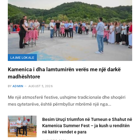
LAJME LOKALE
Kamenica i dha lamtumirën verës me një darkë
madhështore
BY
ADMIN
AUGUST 5, 2026
Me një atmosferë festive, ushqime tradicionale dhe shoqëri
mes qytetarëve, është përmbyllur mbrëmë një nga…
Besim Uruçi triumfon në Turneun e Shahut në
Kamenica Summer Fest – ja kush u renditën
në katër vendet e para