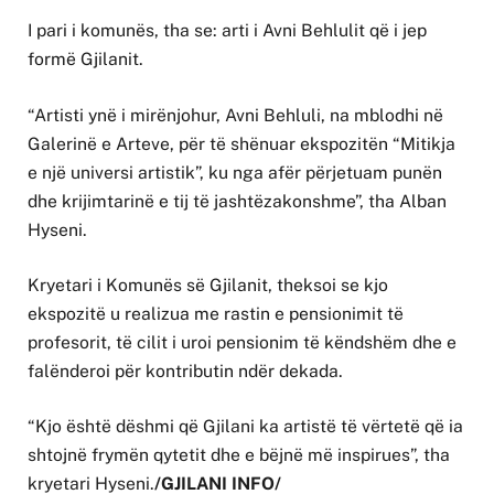
I pari i komunës, tha se: arti i Avni Behlulit që i jep
formë Gjilanit.
“Artisti ynë i mirënjohur, Avni Behluli, na mblodhi në
Galerinë e Arteve, për të shënuar ekspozitën “Mitikja
e një universi artistik”, ku nga afër përjetuam punën
dhe krijimtarinë e tij të jashtëzakonshme”, tha Alban
Hyseni.
Kryetari i Komunës së Gjilanit, theksoi se kjo
ekspozitë u realizua me rastin e pensionimit të
profesorit, të cilit i uroi pensionim të këndshëm dhe e
falënderoi për kontributin ndër dekada.
“Kjo është dëshmi që Gjilani ka artistë të vërtetë që ia
shtojnë frymën qytetit dhe e bëjnë më inspirues”, tha
kryetari Hyseni.
/GJILANI INFO/