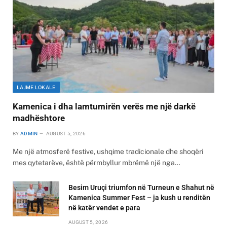
LAJME LOKALE
Kamenica i dha lamtumirën verës me një darkë
madhështore
BY
ADMIN
AUGUST 5, 2026
Me një atmosferë festive, ushqime tradicionale dhe shoqëri
mes qytetarëve, është përmbyllur mbrëmë një nga…
Besim Uruçi triumfon në Turneun e Shahut në
Kamenica Summer Fest – ja kush u renditën
në katër vendet e para
AUGUST 5, 2026