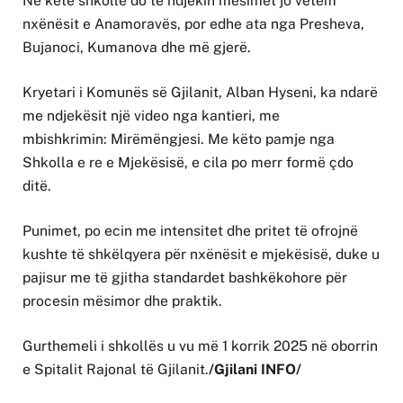
Në këtë shkollë do të ndjekin mësimet jo vetëm
nxënësit e Anamoravës, por edhe ata nga Presheva,
Bujanoci, Kumanova dhe më gjerë.
Kryetari i Komunës së Gjilanit, Alban Hyseni, ka ndarë
me ndjekësit një video nga kantieri, me
mbishkrimin: Mirëmëngjesi. Me këto pamje nga
Shkolla e re e Mjekësisë, e cila po merr formë çdo
ditë.
Punimet, po ecin me intensitet dhe pritet të ofrojnë
kushte të shkëlqyera për nxënësit e mjekësisë, duke u
pajisur me të gjitha standardet bashkëkohore për
procesin mësimor dhe praktik.
Gurthemeli i shkollës u vu më 1 korrik 2025 në oborrin
e Spitalit Rajonal të Gjilanit.
/Gjilani INFO/