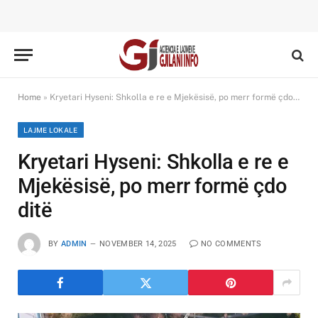
Home
»
Kryetari Hyseni: Shkolla e re e Mjekësisë, po merr formë çdo ditë
LAJME LOKALE
Kryetari Hyseni: Shkolla e re e
Mjekësisë, po merr formë çdo
ditë
BY
ADMIN
NOVEMBER 14, 2025
NO COMMENTS