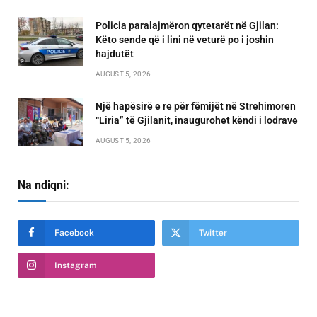
Policia paralajmëron qytetarët në Gjilan:
Këto sende që i lini në veturë po i joshin
hajdutët
AUGUST 5, 2026
Një hapësirë e re për fëmijët në Strehimoren
“Liria” të Gjilanit, inaugurohet këndi i lodrave
AUGUST 5, 2026
Na ndiqni:
Facebook
Twitter
Instagram