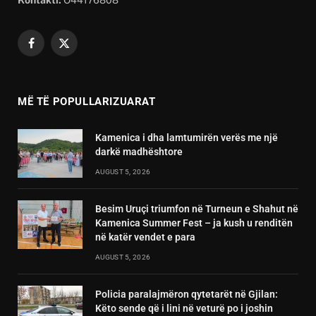
Kontakti:
O44176808
Facebook
X
(Twitter)
MË TË POPULLARIZUARAT
Kamenica i dha lamtumirën verës me një
darkë madhështore
AUGUST 5, 2026
Besim Uruçi triumfon në Turneun e Shahut në
Kamenica Summer Fest – ja kush u renditën
në katër vendet e para
AUGUST 5, 2026
Policia paralajmëron qytetarët në Gjilan:
Këto sende që i lini në veturë po i joshin