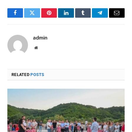
Facebook
Twitter
Pinterest
LinkedIn
Tumblr
Telegram
Email
admin
Website
RELATED
POSTS