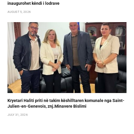
inaugurohet këndi i lodrave
AUGUST 5, 2026
Kryetari Haliti priti në takim këshilltaren komunale nga Saint-
Julien-en-Genevois, znj.Minavere Bislimi
JULY 31, 2026