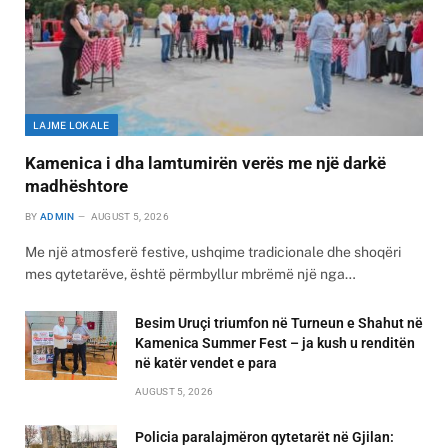
LAJME LOKALE
Kamenica i dha lamtumirën verës me një darkë
madhështore
BY
ADMIN
AUGUST 5, 2026
Me një atmosferë festive, ushqime tradicionale dhe shoqëri
mes qytetarëve, është përmbyllur mbrëmë një nga…
Besim Uruçi triumfon në Turneun e Shahut në
Kamenica Summer Fest – ja kush u renditën
në katër vendet e para
AUGUST 5, 2026
Policia paralajmëron qytetarët në Gjilan: