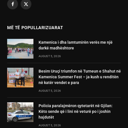
Facebook
X
(Twitter)
MË TË POPULLARIZUARAT
Kamenica i dha lamtumirën verës me një
darkë madhështore
AUGUST 5, 2026
Besim Uruçi triumfon në Turneun e Shahut në
Kamenica Summer Fest – ja kush u renditën
në katër vendet e para
AUGUST 5, 2026
Policia paralajmëron qytetarët në Gjilan:
Këto sende që i lini në veturë po i joshin
hajdutët
AUGUST 5, 2026