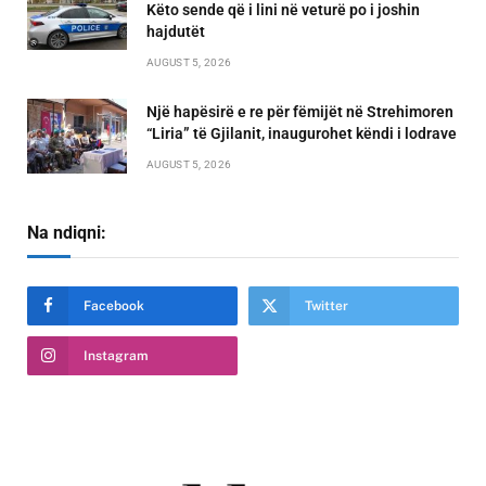
Këto sende që i lini në veturë po i joshin
hajdutët
AUGUST 5, 2026
Një hapësirë e re për fëmijët në Strehimoren
“Liria” të Gjilanit, inaugurohet këndi i lodrave
AUGUST 5, 2026
Na ndiqni:
Facebook
Twitter
Instagram