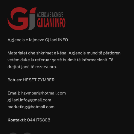
Agjencia e lajmeve Gjilani INFO
Materialet dhe shkrimet e kësaj Agjencie mund të përdoren
vetëm duke iu referuar qartë burimit të informacionit. Të
drejtat janë të rezervuara.
Botues: HESET ZYMBERI
Email:
hzymberi@hotmail.com
gjilani.info@gmail.com
marketing@hotmail.com
Kontakti:
O44176808