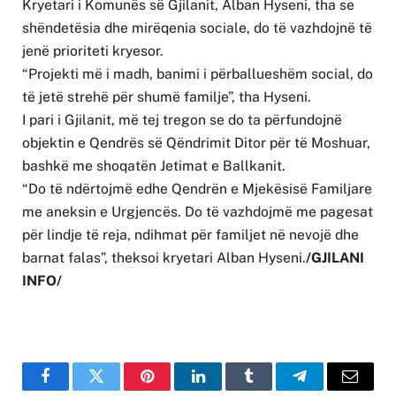
Kryetari i Komunës s֝ë Gjilanit, Alban Hyseni, tha se
shëndetësia dhe mirëqenia sociale, do të vazhdojnë të
jenë prioriteti kryesor.
“Projekti më i madh, banimi i përballueshëm social, do
të jetë strehë për shumë familje”, tha Hyseni.
I pari i Gjilanit, më tej tregon se do ta përfundojnë
objektin e Qendrës së Qëndrimit Ditor për të Moshuar,
bashkë me shoqatën Jetimat e Ballkanit.
“Do të ndërtojmë edhe Qendrën e Mjekësisë Familjare
me aneksin e Urgjencës. Do të vazhdojmë me pagesat
për lindje të reja, ndihmat për familjet në nevojë dhe
barnat falas”, theksoi kryetari Alban Hyseni.
/GJILANI
INFO/
Facebook
Twitter
Pinterest
LinkedIn
Tumblr
Telegram
Email