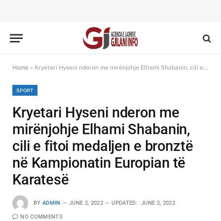
Home
»
Kryetari Hyseni nderon me mirënjohje Elhami Shabanin, cili e fitoi medaljen e bronztë në Kampionatin Europian të Karatesë
SPORT
Kryetari Hyseni nderon me
mirënjohje Elhami Shabanin,
cili e fitoi medaljen e bronztë
në Kampionatin Europian të
Karatesë
BY
ADMIN
JUNE 2, 2022
UPDATED:
JUNE 2, 2022
NO COMMENTS