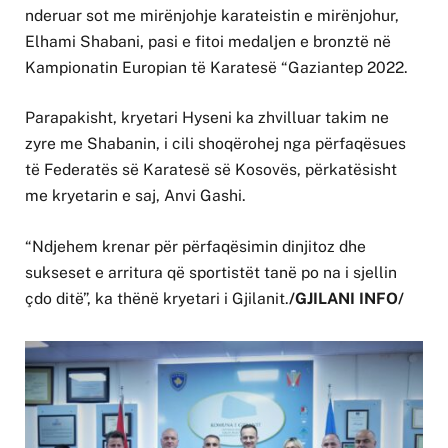
nderuar sot me mirënjohje karateistin e mirënjohur,
Elhami Shabani, pasi e fitoi medaljen e bronztë në
Kampionatin Europian të Karatesë “Gaziantep 2022.
Parapakisht, kryetari Hyseni ka zhvilluar takim ne
zyre me Shabanin, i cili shoqërohej nga përfaqësues
të Federatës së Karatesë së Kosovës, përkatësisht
me kryetarin e saj, Anvi Gashi.
“Ndjehem krenar për përfaqësimin dinjitoz dhe
sukseset e arritura që sportistët tanë po na i sjellin
çdo ditë”, ka thënë kryetari i Gjilanit.
/GJILANI INFO/