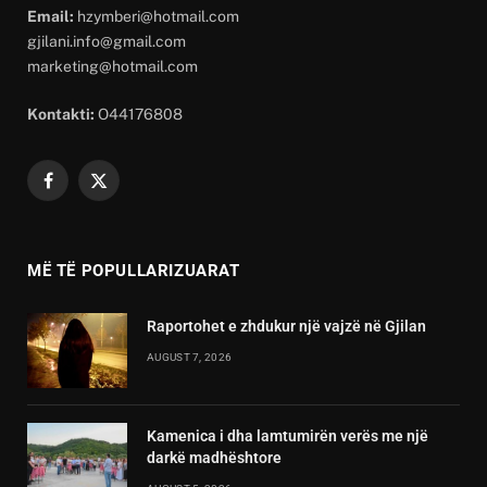
Email:
hzymberi@hotmail.com
gjilani.info@gmail.com
marketing@hotmail.com
Kontakti:
O44176808
Facebook
X
(Twitter)
MË TË POPULLARIZUARAT
Raportohet e zhdukur një vajzë në Gjilan
AUGUST 7, 2026
Kamenica i dha lamtumirën verës me një
darkë madhështore