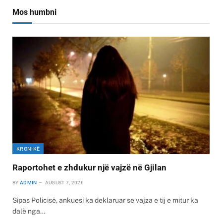
Mos humbni
KRONIKË
Raportohet e zhdukur një vajzë në Gjilan
BY
ADMIN
AUGUST 7, 2026
Sipas Policisë, ankuesi ka deklaruar se vajza e tij e mitur ka
dalë nga…