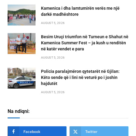
Kamenica i dha lamtumirën verës me një
darkë madhështore
AUGUST 5, 2026
Besim Uruçi triumfon në Turneun e Shahut në
Kamenica Summer Fest – ja kush u renditën
në katër vendet e para
AUGUST 5, 2026
Policia paralajmëron qytetarët në Gjilan:
Këto sende që i lini në veturë po i joshin
hajdutët
AUGUST 5, 2026
Na ndiqni:
Facebook
Twitter