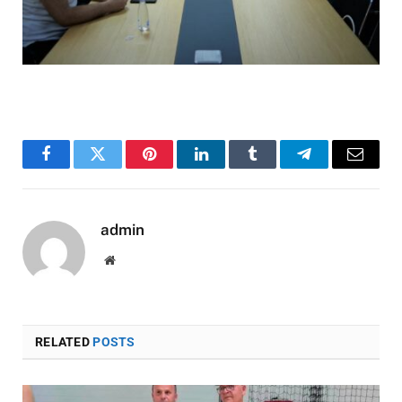
Facebook
Twitter
Pinterest
LinkedIn
Tumblr
Telegram
Email
admin
Website
RELATED
POSTS