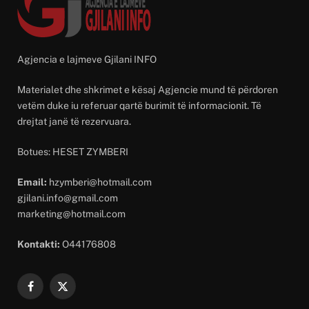
Agjencia e lajmeve Gjilani INFO
Materialet dhe shkrimet e kësaj Agjencie mund të përdoren
vetëm duke iu referuar qartë burimit të informacionit. Të
drejtat janë të rezervuara.
Botues: HESET ZYMBERI
Email:
hzymberi@hotmail.com
gjilani.info@gmail.com
marketing@hotmail.com
Kontakti:
O44176808
Facebook
X
(Twitter)