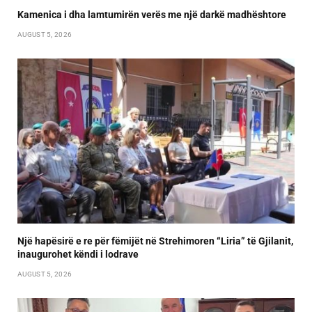
Kamenica i dha lamtumirën verës me një darkë madhështore
AUGUST 5, 2026
Një hapësirë e re për fëmijët në Strehimoren “Liria” të Gjilanit,
inaugurohet këndi i lodrave
AUGUST 5, 2026