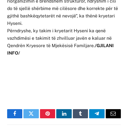
riorganizimin e brendshëm strukturor, ndryshim i cili
do të sjellë shërbime më cilësore dhe korrekte për të
gjithë bashkëqytetarët në nevojë”, ka thënë kryetari
Hyseni.
Përndryshe, ky takim i kryetarit Hyseni ka qenë
vazhdimësi e takimit të zhvilluar javën e kaluar në
Qendrën Kryesore të Mjekësisë Familjare.
/GJILANI
INFO/
Facebook
Twitter
Pinterest
LinkedIn
Tumblr
Telegram
Email