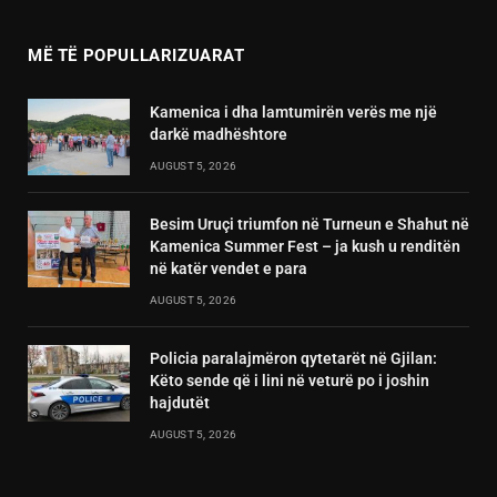
MË TË POPULLARIZUARAT
Kamenica i dha lamtumirën verës me një
darkë madhështore
AUGUST 5, 2026
Besim Uruçi triumfon në Turneun e Shahut në
Kamenica Summer Fest – ja kush u renditën
në katër vendet e para
AUGUST 5, 2026
Policia paralajmëron qytetarët në Gjilan:
Këto sende që i lini në veturë po i joshin
hajdutët
AUGUST 5, 2026