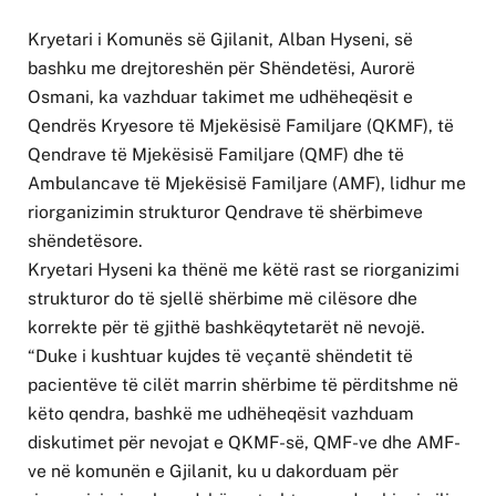
Kryetari i Komunës së Gjilanit, Alban Hyseni, së
bashku me drejtoreshën për Shëndetësi, Aurorë
Osmani, ka vazhduar takimet me udhëheqësit e
Qendrës Kryesore të Mjekësisë Familjare (QKMF), të
Qendrave të Mjekësisë Familjare (QMF) dhe të
Ambulancave të Mjekësisë Familjare (AMF), lidhur me
riorganizimin strukturor Qendrave të shërbimeve
shëndetësore.
Kryetari Hyseni ka thënë me këtë rast se riorganizimi
strukturor do të sjellë shërbime më cilësore dhe
korrekte për të gjithë bashkëqytetarët në nevojë.
“Duke i kushtuar kujdes të veçantë shëndetit të
pacientëve të cilët marrin shërbime të përditshme në
këto qendra, bashkë me udhëheqësit vazhduam
diskutimet për nevojat e QKMF-së, QMF-ve dhe AMF-
ve në komunën e Gjilanit, ku u dakorduam për