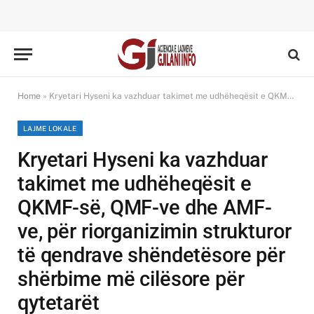
Home
»
Kryetari Hyseni ka vazhduar takimet me udhëheqësit e QKMF-së, QMF-ve dhe AMF-ve, për riorganizimin strukturor të qendrave shëndetësore për shërbime më cilësore për qytetarët
LAJME LOKALE
Kryetari Hyseni ka vazhduar
takimet me udhëheqësit e
QKMF-së, QMF-ve dhe AMF-
ve, për riorganizimin strukturor
të qendrave shëndetësore për
shërbime më cilësore për
qytetarët