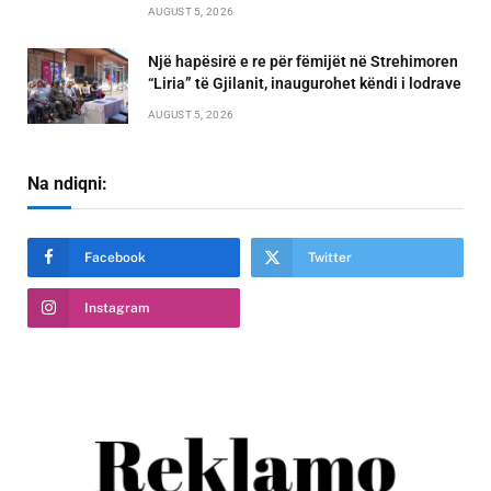
AUGUST 5, 2026
Një hapësirë e re për fëmijët në Strehimoren
“Liria” të Gjilanit, inaugurohet këndi i lodrave
AUGUST 5, 2026
Na ndiqni:
Facebook
Twitter
Instagram