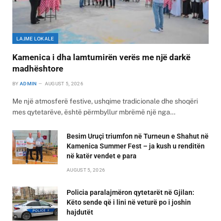
LAJME LOKALE
Kamenica i dha lamtumirën verës me një darkë
madhështore
BY
ADMIN
AUGUST 5, 2026
Me një atmosferë festive, ushqime tradicionale dhe shoqëri
mes qytetarëve, është përmbyllur mbrëmë një nga…
Besim Uruçi triumfon në Turneun e Shahut në
Kamenica Summer Fest – ja kush u renditën
në katër vendet e para
AUGUST 5, 2026
Policia paralajmëron qytetarët në Gjilan:
Këto sende që i lini në veturë po i joshin
hajdutët