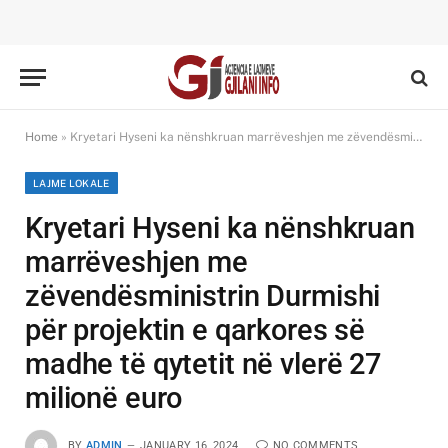
Home
»
Kryetari Hyseni ka nënshkruan marrëveshjen me zëvendësministrin Durmishi për projektin e qarkores së madhe të qytetit në vlerë 27 milionë euro
LAJME LOKALE
Kryetari Hyseni ka nënshkruan
marrëveshjen me
zëvendësministrin Durmishi
për projektin e qarkores së
madhe të qytetit në vlerë 27
milionë euro
BY
ADMIN
JANUARY 16, 2024
NO COMMENTS