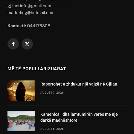
gjilani.info@gmail.com
marketing@hotmail.com
Kontakti:
O44176808
Facebook
X
(Twitter)
MË TË POPULLARIZUARAT
Raportohet e zhdukur një vajzë në Gjilan
AUGUST 7, 2026
Kamenica i dha lamtumirën verës me një
darkë madhështore
AUGUST 5, 2026