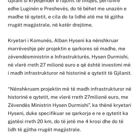
Gjilani si kryeqendër e rajonit të lindjes, përfshirë
edhe Luginën e Preshevës, do të bëhet me unazën e
madhe të qytetit, e cila do ta lidhë atë me të gjitha
rrugët magjistrale, në katër drejtime.
Kryetari i Komunës, Alban Hyseni ka nënshkruar
marrëveshje për projektin e qarkores së madhe, me
zëvendësministrin e Infrastrukturës, Hysen Durmishi,
në vlerë rreth 27 milionë euro e që është investimi më
i madh infrastrukturor në historinë e qytetit të Gjilanit.
“Nënshkruam projektin më të madh infrastrukturor në
historinë e qytetit, me vlerë rreth 27milionë euro, me
Zëvendës Ministrin Hysen Durmishi”, ka thënë kryetari
Hyseni, duke specifikuar se qarkorja e re e qytetit ka
gjatësi rreth 20 km, do të jetë me 4 krosi dhe do të
lidh të gjitha rrugët magjistrale.