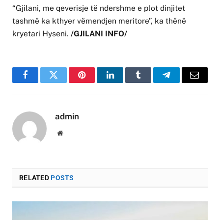
“Gjilani, me qeverisje të ndershme e plot dinjitet
tashmë ka kthyer vëmendjen meritore”, ka thënë
kryetari Hyseni.
/GJILANI INFO/
Facebook
Twitter
Pinterest
LinkedIn
Tumblr
Telegram
Email
admin
Website
RELATED
POSTS