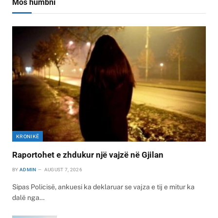
Mos humbni
KRONIKË
Raportohet e zhdukur një vajzë në Gjilan
BY
ADMIN
AUGUST 7, 2026
Sipas Policisë, ankuesi ka deklaruar se vajza e tij e mitur ka
dalë nga…