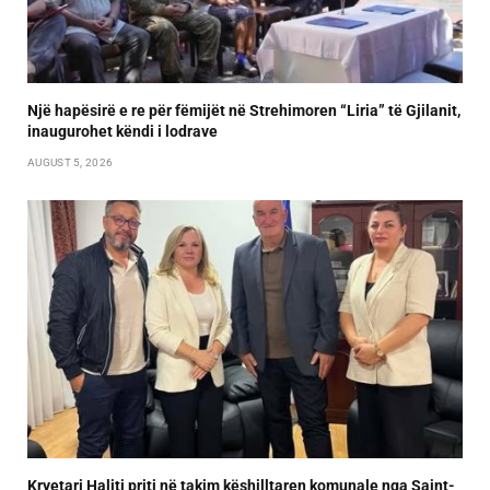
Një hapësirë e re për fëmijët në Strehimoren “Liria” të Gjilanit,
inaugurohet këndi i lodrave
AUGUST 5, 2026
Kryetari Haliti priti në takim këshilltaren komunale nga Saint-