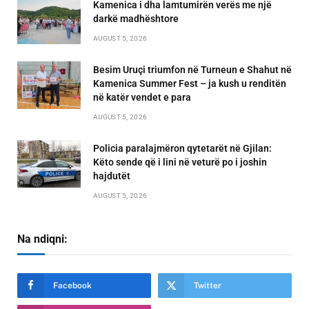
Kamenica i dha lamtumirën verës me një
darkë madhështore
AUGUST 5, 2026
Besim Uruçi triumfon në Turneun e Shahut në
Kamenica Summer Fest – ja kush u renditën
në katër vendet e para
AUGUST 5, 2026
Policia paralajmëron qytetarët në Gjilan:
Këto sende që i lini në veturë po i joshin
hajdutët
AUGUST 5, 2026
Na ndiqni:
Facebook
Twitter