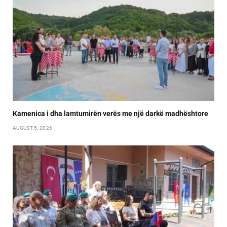
Kamenica i dha lamtumirën verës me një darkë madhështore
AUGUST 5, 2026