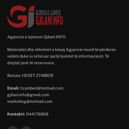
Agjencia e lajmeve Gjilani INFO
Materialet dhe shkrimet e kësaj Agjencie mund të përdoren
vetëm duke iu referuar qartë burimit të informacionit. Të
drejtat janë të rezervuara.
Botues: HESET ZYMBERI
Email:
hzymberi@hotmail.com
gjilani.info@gmail.com
marketing@hotmail.com
Kontakti:
O44176808