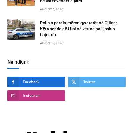
në katër vendet e para
AUGUST 5, 2026
Policia paralajmëron qytetarët në Gjilan:
Këto sende që i lini në veturë po i joshin
hajdutët
AUGUST 5, 2026
Na ndiqni:
Facebook
Twitter
Instagram