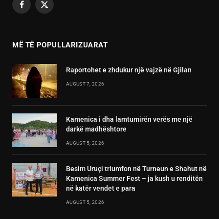
Facebook
X
(Twitter)
MË TË POPULLARIZUARAT
Raportohet e zhdukur një vajzë në Gjilan
AUGUST 7, 2026
Kamenica i dha lamtumirën verës me një
darkë madhështore
AUGUST 5, 2026
Besim Uruçi triumfon në Turneun e Shahut në
Kamenica Summer Fest – ja kush u renditën
në katër vendet e para
AUGUST 5, 2026