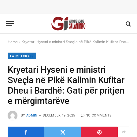
Home
»
Kryetari Hyseni e ministri Sveçla në Pikë Kalimin Kufitar Dheu i Bardhë: Gati për pritjen e mërgimtarëve
LAJME LOKALE
Kryetari Hyseni e ministri
Sveçla në Pikë Kalimin Kufitar
Dheu i Bardhë: Gati për pritjen
e mërgimtarëve
BY
ADMIN
DECEMBER 19, 2025
NO COMMENTS