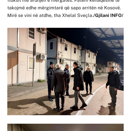
fluksit me ardhjen e mërgatës. Patëm kënaqësinë të
takojmë edhe mërgimtarë që sapo arritën në Kosovë.
Mirë se vini në atdhe, tha Xhelal Sveçla.
/Gjilani INFO/