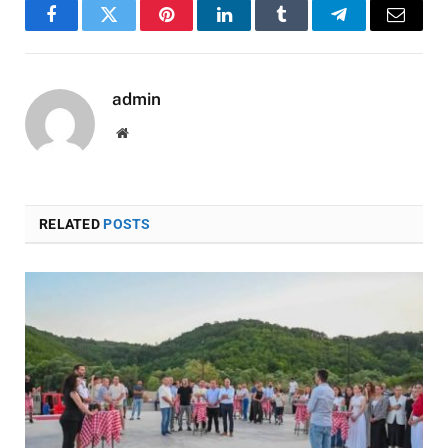
Facebook
Twitter
Pinterest
LinkedIn
Tumblr
Telegram
Email
admin
Website
RELATED
POSTS