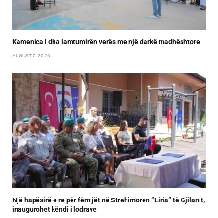
Kamenica i dha lamtumirën verës me një darkë madhështore
AUGUST 5, 2026
Një hapësirë e re për fëmijët në Strehimoren “Liria” të Gjilanit,
inaugurohet këndi i lodrave