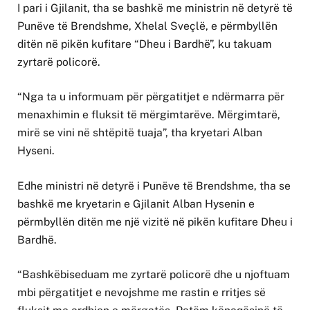
I pari i Gjilanit, tha se bashkë me ministrin në detyrë të
Punëve të Brendshme, Xhelal Sveçlë, e përmbyllën
ditën në pikën kufitare “Dheu i Bardhë”, ku takuam
zyrtarë policorë.
“Nga ta u informuam për përgatitjet e ndërmarra për
menaxhimin e fluksit të mërgimtarëve. Mërgimtarë,
mirë se vini në shtëpitë tuaja”, tha kryetari Alban
Hyseni.
Edhe ministri në detyrë i Punëve të Brendshme, tha se
bashkë me kryetarin e Gjilanit Alban Hysenin e
përmbyllën ditën me një vizitë në pikën kufitare Dheu i
Bardhë.
“Bashkëbiseduam me zyrtarë policorë dhe u njoftuam
mbi përgatitjet e nevojshme me rastin e rritjes së