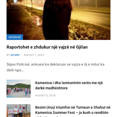
KRONIKË
Raportohet e zhdukur një vajzë në Gjilan
BY
ADMIN
AUGUST 7, 2026
Sipas Policisë, ankuesi ka deklaruar se vajza e tij e mitur ka
dalë nga…
Kamenica i dha lamtumirën verës me një
darkë madhështore
AUGUST 5, 2026
Besim Uruçi triumfon në Turneun e Shahut në
Kamenica Summer Fest – ja kush u renditën