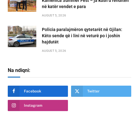
Kamenica Summer Fest – ja kush u renditën
në katër vendet e para
AUGUST 5, 2026
Policia paralajmëron qytetarët në Gjilan:
Këto sende që i lini në veturë po i joshin
hajdutët
AUGUST 5, 2026
Na ndiqni:
Facebook
Twitter
Instagram