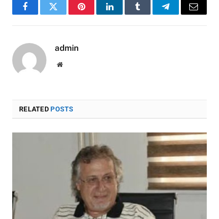
Facebook
Twitter
Pinterest
LinkedIn
Tumblr
Telegram
Email
admin
Website
RELATED
POSTS