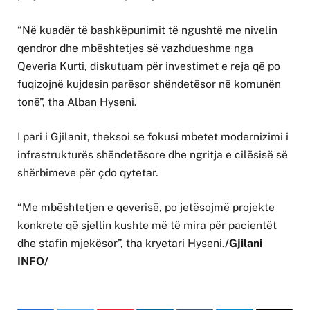
“Në kuadër të bashkëpunimit të ngushtë me nivelin
qendror dhe mbështetjes së vazhdueshme nga
Qeveria Kurti, diskutuam për investimet e reja që po
fuqizojnë kujdesin parësor shëndetësor në komunën
tonë”, tha Alban Hyseni.
I pari i Gjilanit, theksoi se fokusi mbetet modernizimi i
infrastrukturës shëndetësore dhe ngritja e cilësisë së
shërbimeve për çdo qytetar.
“Me mbështetjen e qeverisë, po jetësojmë projekte
konkrete që sjellin kushte më të mira për pacientët
dhe stafin mjekësor”, tha kryetari Hyseni.
/Gjilani
INFO/