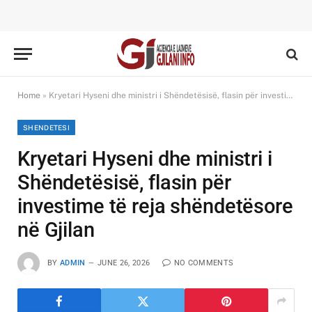
Home
»
Kryetari Hyseni dhe ministri i Shëndetësisë, flasin për investime të reja shëndetësore në Gjilan
SHENDETESI
Kryetari Hyseni dhe ministri i
Shëndetësisë, flasin për
investime të reja shëndetësore
në Gjilan
BY
ADMIN
JUNE 26, 2026
NO COMMENTS