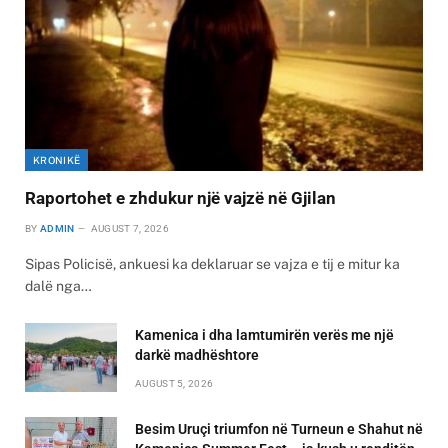
KRONIKË
Raportohet e zhdukur një vajzë në Gjilan
BY
ADMIN
AUGUST 7, 2026
Sipas Policisë, ankuesi ka deklaruar se vajza e tij e mitur ka
dalë nga…
Kamenica i dha lamtumirën verës me një
darkë madhështore
AUGUST 5, 2026
Besim Uruçi triumfon në Turneun e Shahut në