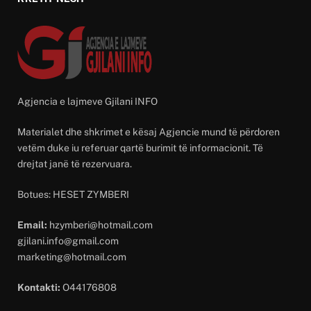
Agjencia e lajmeve Gjilani INFO
Materialet dhe shkrimet e kësaj Agjencie mund të përdoren
vetëm duke iu referuar qartë burimit të informacionit. Të
drejtat janë të rezervuara.
Botues: HESET ZYMBERI
Email:
hzymberi@hotmail.com
gjilani.info@gmail.com
marketing@hotmail.com
Kontakti:
O44176808