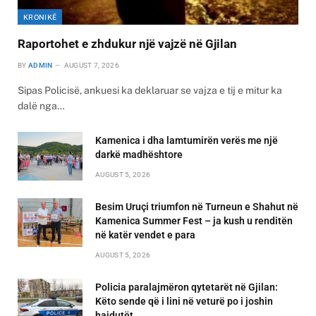
KRONIKË
Raportohet e zhdukur një vajzë në Gjilan
BY
ADMIN
AUGUST 7, 2026
Sipas Policisë, ankuesi ka deklaruar se vajza e tij e mitur ka
dalë nga…
Kamenica i dha lamtumirën verës me një
darkë madhështore
AUGUST 5, 2026
Besim Uruçi triumfon në Turneun e Shahut në
Kamenica Summer Fest – ja kush u renditën
në katër vendet e para
AUGUST 5, 2026
Policia paralajmëron qytetarët në Gjilan:
Këto sende që i lini në veturë po i joshin
hajdutët