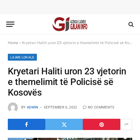
Home
»
Kryetari Haliti uron 23 vjetorin e themelimit të Policisë së Kosovës
LAJME LOKALE
Kryetari Haliti uron 23 vjetorin
e themelimit të Policisë së
Kosovës
BY
ADMIN
SEPTEMBER 6, 2022
NO COMMENTS