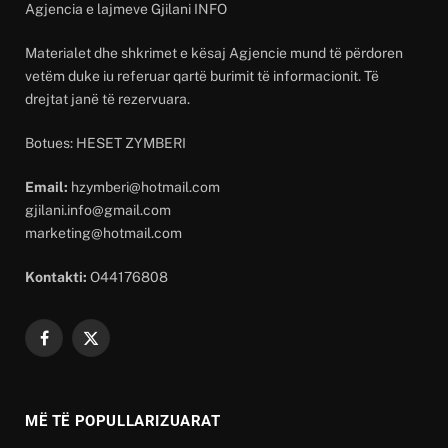
Agjencia e lajmeve Gjilani INFO
Materialet dhe shkrimet e kësaj Agjencie mund të përdoren
vetëm duke iu referuar qartë burimit të informacionit. Të
drejtat janë të rezervuara.
Botues: HESET ZYMBERI
Email:
hzymberi@hotmail.com
gjilani.info@gmail.com
marketing@hotmail.com
Kontakti:
O44176808
Facebook
X
(Twitter)
MË TË POPULLARIZUARAT