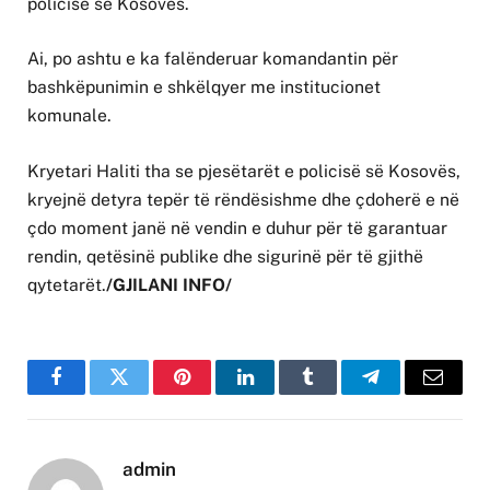
policisë së Kosovës.
Ai, po ashtu e ka falënderuar komandantin për
bashkëpunimin e shkëlqyer me institucionet
komunale.
Kryetari Haliti tha se pjesëtarët e policisë së Kosovës,
kryejnë detyra tepër të rëndësishme dhe çdoherë e në
çdo moment janë në vendin e duhur për të garantuar
rendin, qetësinë publike dhe sigurinë për të gjithë
qytetarët.
/GJILANI INFO/
Facebook
Twitter
Pinterest
LinkedIn
Tumblr
Telegram
Email
admin