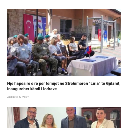
Një hapësirë e re për fëmijët në Strehimoren “Liria” të Gjilanit,
inaugurohet këndi i lodrave
AUGUST 5, 2026