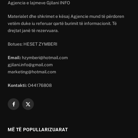
Agjencia e lajmeve Gjilani INFO
Materialet dhe shkrimet e kësaj Agjencie mund të përdoren
vetëm duke iu referuar qartë burimit të informacionit. Të
drejtat janë të rezervuara.
Botues: HESET ZYMBERI
Email:
hzymberi@hotmail.com
gjilani.info@gmail.com
marketing@hotmail.com
Kontakti:
O44176808
Facebook
X
(Twitter)
MË TË POPULLARIZUARAT