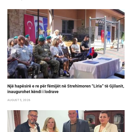
Një hapësirë e re për fëmijët në Strehimoren “Liria” të Gjilanit,
inaugurohet këndi i lodrave
AUGUST 5, 2026