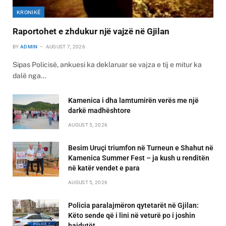
KRONIKË
Raportohet e zhdukur një vajzë në Gjilan
BY
ADMIN
AUGUST 7, 2026
Sipas Policisë, ankuesi ka deklaruar se vajza e tij e mitur ka
dalë nga…
Kamenica i dha lamtumirën verës me një
darkë madhështore
AUGUST 5, 2026
Besim Uruçi triumfon në Turneun e Shahut në
Kamenica Summer Fest – ja kush u renditën
në katër vendet e para
AUGUST 5, 2026
Policia paralajmëron qytetarët në Gjilan:
Këto sende që i lini në veturë po i joshin
hajdutët