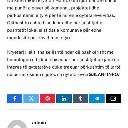
Në këtë takim kryetari Haliti, e ka njoftuar atë lidhur
me punët e qeverisë komunal, projektet dhe
përkushtimin e tyre për të mirën e qytetarëve vitias.
Gjithashtu është biseduar edhe për çështjet e
pushtetit lokal si sfidat e komunave për edhe
mundësitë për zhvillimin e tyre.
Kryetari Haliti tha se është nder që bashkërisht me
homologun e tij kanë biseduar për çështjet që janë në
interes të qytetarëve duke treguar përkushtim të lartë
në përmirësimin e jetës së qytetarëve.
/GJILANI INFO/
Facebook
Twitter
Pinterest
LinkedIn
Tumblr
Telegram
Email
admin