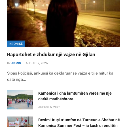
KRONIKË
Raportohet e zhdukur një vajzë në Gjilan
BY
ADMIN
AUGUST 7, 2026
Sipas Policisë, ankuesi ka deklaruar se vajza e tij e mitur ka
dalë nga…
Kamenica i dha lamtumirën verës me një
darkë madhështore
AUGUST 5, 2026
Besim Uruçi triumfon në Turneun e Shahut në
Kamenica Summer Fest – ja kush u renditën