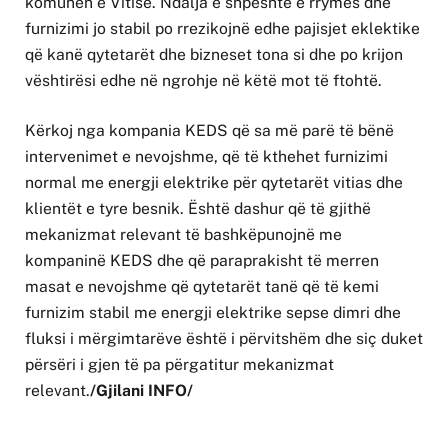
komunën e Vitisë. Ndalja e shpeshtë e rrymës dhe
furnizimi jo stabil po rrezikojnë edhe pajisjet eklektike
që kanë qytetarët dhe bizneset tona si dhe po krijon
vështirësi edhe në ngrohje në këtë mot të ftohtë.
Kërkoj nga kompania KEDS që sa më parë të bënë
intervenimet e nevojshme, që të kthehet furnizimi
normal me energji elektrike për qytetarët vitias dhe
klientët e tyre besnik. Është dashur që të gjithë
mekanizmat relevant të bashkëpunojnë me
kompaninë KEDS dhe që paraprakisht të merren
masat e nevojshme që qytetarët tanë që të kemi
furnizim stabil me energji elektrike sepse dimri dhe
fluksi i mërgimtarëve është i përvitshëm dhe siç duket
përsëri i gjen të pa përgatitur mekanizmat
relevant.
/Gjilani INFO/