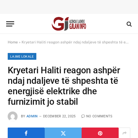
Home
»
Kryetari Haliti reagon ashpër ndaj ndaljeve të shpeshta të energjisë elektrike dhe furnizimit jo stabil
LAJME LOKALE
Kryetari Haliti reagon ashpër
ndaj ndaljeve të shpeshta të
energjisë elektrike dhe
furnizimit jo stabil
BY
ADMIN
DECEMBER 22, 2025
NO COMMENTS