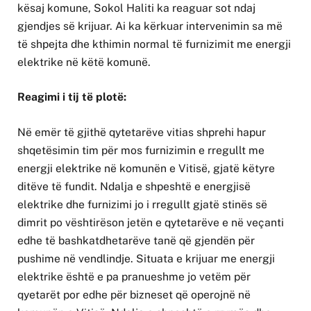
kësaj komune, Sokol Haliti ka reaguar sot ndaj
gjendjes së krijuar. Ai ka kërkuar intervenimin sa më
të shpejta dhe kthimin normal të furnizimit me energji
elektrike në këtë komunë.
Reagimi i tij të plotë:
Në emër të gjithë qytetarëve vitias shprehi hapur
shqetësimin tim për mos furnizimin e rregullt me
energji elektrike në komunën e Vitisë, gjatë këtyre
ditëve të fundit. Ndalja e shpeshtë e energjisë
elektrike dhe furnizimi jo i rregullt gjatë stinës së
dimrit po vështirëson jetën e qytetarëve e në veçanti
edhe të bashkatdhetarëve tanë që gjendën për
pushime në vendlindje. Situata e krijuar me energji
elektrike është e pa pranueshme jo vetëm për
qyetarët por edhe për bizneset që operojnë në