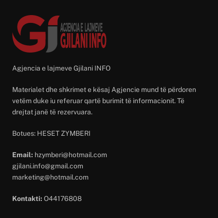
Agjencia e lajmeve Gjilani INFO
Materialet dhe shkrimet e kësaj Agjencie mund të përdoren
vetëm duke iu referuar qartë burimit të informacionit. Të
drejtat janë të rezervuara.
Botues: HESET ZYMBERI
Email:
hzymberi@hotmail.com
gjilani.info@gmail.com
marketing@hotmail.com
Kontakti:
O44176808