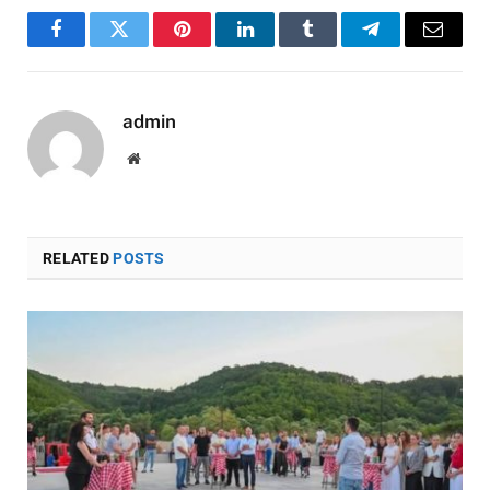
Facebook
Twitter
Pinterest
LinkedIn
Tumblr
Telegram
Email
admin
Website
RELATED
POSTS