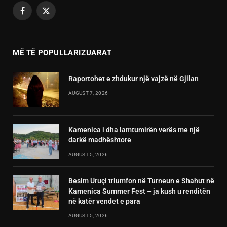
Facebook
X
(Twitter)
MË TË POPULLARIZUARAT
Raportohet e zhdukur një vajzë në Gjilan
AUGUST 7, 2026
Kamenica i dha lamtumirën verës me një
darkë madhështore
AUGUST 5, 2026
Besim Uruçi triumfon në Turneun e Shahut në
Kamenica Summer Fest – ja kush u renditën
në katër vendet e para
AUGUST 5, 2026