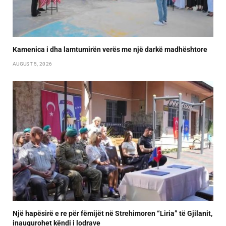
Kamenica i dha lamtumirën verës me një darkë madhështore
AUGUST 5, 2026
Një hapësirë e re për fëmijët në Strehimoren “Liria” të Gjilanit,
inaugurohet këndi i lodrave