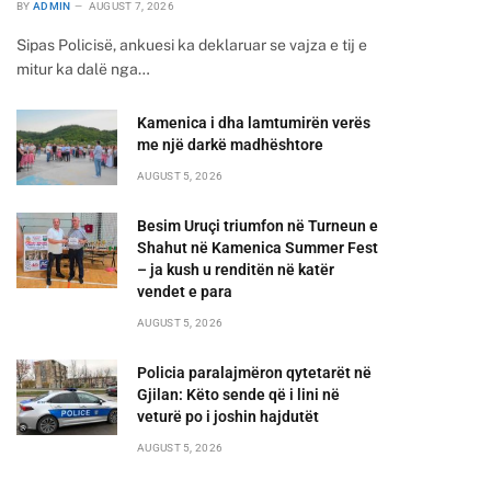
BY
ADMIN
AUGUST 7, 2026
Sipas Policisë, ankuesi ka deklaruar se vajza e tij e
mitur ka dalë nga…
Kamenica i dha lamtumirën verës
me një darkë madhështore
AUGUST 5, 2026
Besim Uruçi triumfon në Turneun e
Shahut në Kamenica Summer Fest
– ja kush u renditën në katër
vendet e para
AUGUST 5, 2026
Policia paralajmëron qytetarët në
Gjilan: Këto sende që i lini në
veturë po i joshin hajdutët
AUGUST 5, 2026