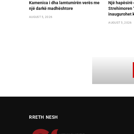
Kamenica i dha lamtumirën verës me
Një hapësirë 
një darkë madhështore
Strehimoren “L
inaugurohet k
AUGUST 5, 2026
AUGUST 5, 2026
RRETH NESH