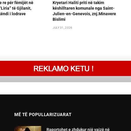
e re për fëmijët në
Kryetari Haliti priti në takim
iria” të Gjilanit,
këshilltaren komunale nga Saint-
ëndi i lodrave
Julien-en-Genevois, znj.Minavere
Bislimi
JULY 31, 2026
MË TË POPULLARIZUARAT
Raportohet e zhdukur një vajzë në