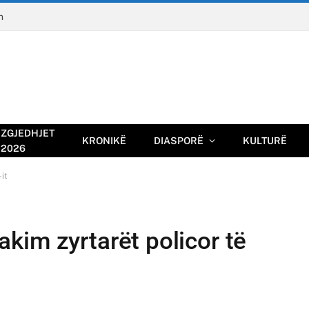
n
ZGJEDHJET
KRONIKË
DIASPORË
KULTURË
2026
-it
 takim zyrtarët policor të