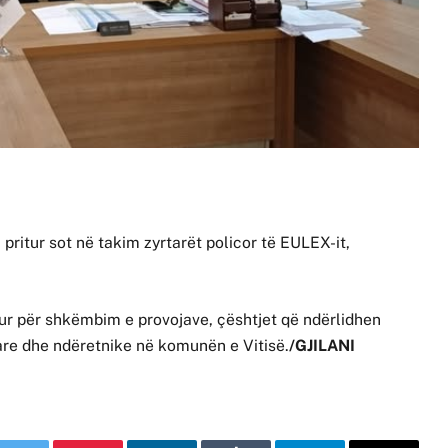
 pritur sot në takim zyrtarët policor të EULEX-it,
olur për shkëmbim e provojave, çështjet që ndërlidhen
re dhe ndëretnike në komunën e Vitisë.
/GJILANI