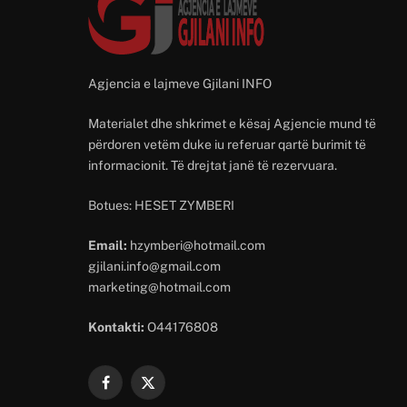
Agjencia e lajmeve Gjilani INFO
Materialet dhe shkrimet e kësaj Agjencie mund të
përdoren vetëm duke iu referuar qartë burimit të
informacionit. Të drejtat janë të rezervuara.
Botues: HESET ZYMBERI
Email:
hzymberi@hotmail.com
gjilani.info@gmail.com
marketing@hotmail.com
Kontakti:
O44176808
Facebook
X