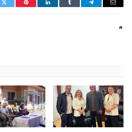
k
Twitter
Pinterest
LinkedIn
Tumblr
Telegram
Email
Websi