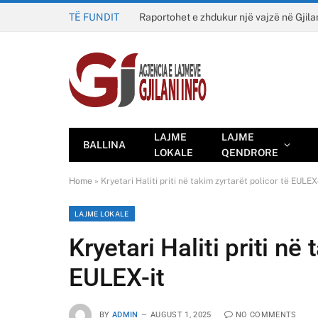
TË FUNDIT
Raportohet e zhdukur një vajzë në Gjila
LAJME
LAJME
BALLINA
LOKALE
QENDRORE
Home
»
Kryetari Haliti priti në takim zyrtarët policor të EULEX
LAJME LOKALE
Kryetari Haliti priti në
EULEX-it
BY
ADMIN
AUGUST 1, 2025
NO COMMENTS