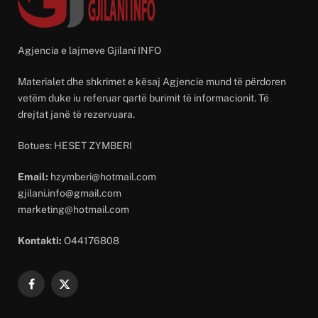
Agjencia e lajmeve Gjilani INFO
Materialet dhe shkrimet e kësaj Agjencie mund të përdoren
vetëm duke iu referuar qartë burimit të informacionit. Të
drejtat janë të rezervuara.
Botues: HESET ZYMBERI
Email:
hzymberi@hotmail.com
gjilani.info@gmail.com
marketing@hotmail.com
Kontakti:
O44176808
Facebook
X
(Twitter)