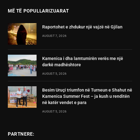
MË TË POPULLARIZUARAT
Raportohet e zhdukur një vajzë në Gjilan
AUGUST 7, 2026
Kamenica i dha lamtumirën verës me një
darkë madhështore
AUGUST 5, 2026
Besim Uruçi triumfon në Turneun e Shahut në
Kamenica Summer Fest – ja kush u renditën
në katër vendet e para
AUGUST 5, 2026
PARTNERE: