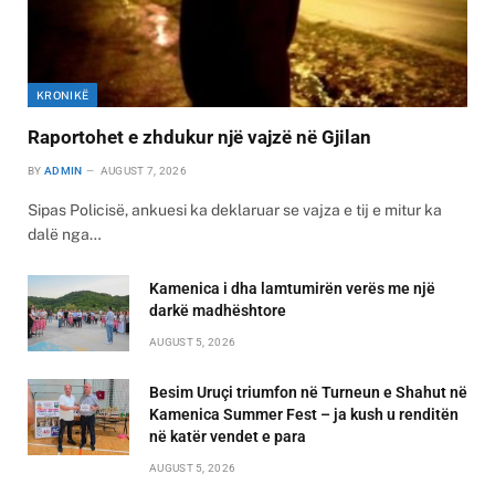
KRONIKË
Raportohet e zhdukur një vajzë në Gjilan
BY
ADMIN
AUGUST 7, 2026
Sipas Policisë, ankuesi ka deklaruar se vajza e tij e mitur ka
dalë nga…
Kamenica i dha lamtumirën verës me një
darkë madhështore
AUGUST 5, 2026
Besim Uruçi triumfon në Turneun e Shahut në
Kamenica Summer Fest – ja kush u renditën
në katër vendet e para
AUGUST 5, 2026