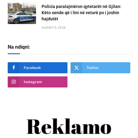
Policia paralajmëron qytetarët në Gjilan:
Këto sende që i lini në veturë po i joshin
hajdutët
AUGUST 5, 2026
Na ndiqni:
Facebook
Twitter
Instagram