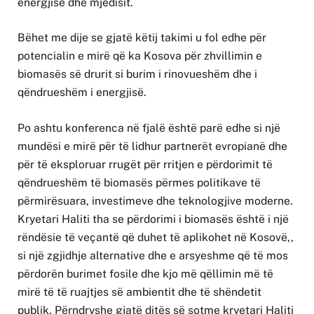
energjisë dhe mjedisit.
Bëhet me dije se gjatë këtij takimi u fol edhe për
potencialin e mirë që ka Kosova për zhvillimin e
biomasës së drurit si burim i rinovueshëm dhe i
qëndrueshëm i energjisë.
Po ashtu konferenca në fjalë është parë edhe si një
mundësi e mirë për të lidhur partnerët evropianë dhe
për të eksploruar rrugët për rritjen e përdorimit të
qëndrueshëm të biomasës përmes politikave të
përmirësuara, investimeve dhe teknologjive moderne.
Kryetari Haliti tha se përdorimi i biomasës është i një
rëndësie të veçantë që duhet të aplikohet në Kosovë,,
si një zgjidhje alternative dhe e arsyeshme që të mos
përdorën burimet fosile dhe kjo më qëllimin më të
mirë të të ruajtjes së ambientit dhe të shëndetit
publik. Përndryshe gjatë ditës së sotme kryetari Haliti