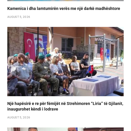
Kamenica i dha lamtumirën verës me një darkë madhështore
AUGUST 5, 2026
Një hapësirë e re për fëmijët në Strehimoren “Liria” të Gjilanit,
inaugurohet këndi i lodrave
AUGUST 5, 2026