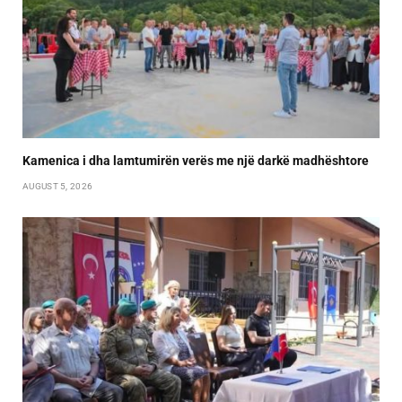
Kamenica i dha lamtumirën verës me një darkë madhështore
AUGUST 5, 2026