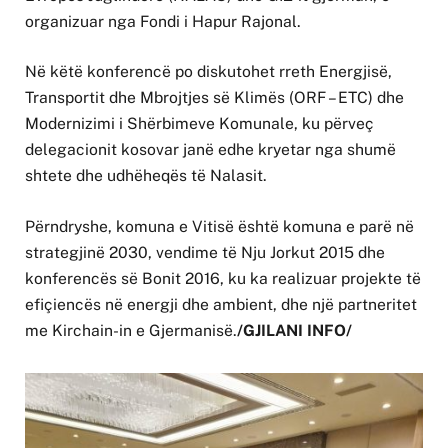
organizuar nga Fondi i Hapur Rajonal.
Në këtë konferencë po diskutohet rreth Energjisë,
Transportit dhe Mbrojtjes së Klimës (ORF – ETC) dhe
Modernizimi i Shërbimeve Komunale, ku përveç
delegacionit kosovar janë edhe kryetar nga shumë
shtete dhe udhëheqës të Nalasit.
Përndryshe, komuna e Vitisë është komuna e parë në
strategjinë 2030, vendime të Nju Jorkut 2015 dhe
konferencës së Bonit 2016, ku ka realizuar projekte të
efiçiencës në energji dhe ambient, dhe një partneritet
me Kirchain-in e Gjermanisë.
/GJILANI INFO/