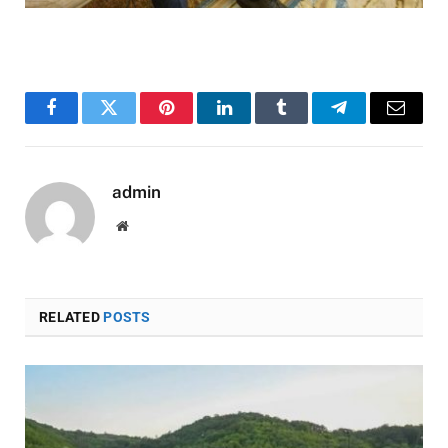
Facebook
Twitter
Pinterest
LinkedIn
Tumblr
Telegram
Email
admin
Website
RELATED
POSTS