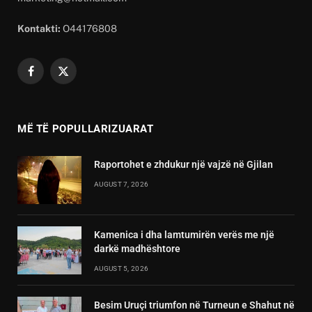
Kontakti:
O44176808
Facebook
X
(Twitter)
MË TË POPULLARIZUARAT
Raportohet e zhdukur një vajzë në Gjilan
AUGUST 7, 2026
Kamenica i dha lamtumirën verës me një
darkë madhështore
AUGUST 5, 2026
Besim Uruçi triumfon në Turneun e Shahut në