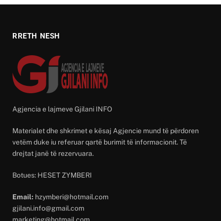
RRETH NESH
Agjencia e lajmeve Gjilani INFO
Materialet dhe shkrimet e kësaj Agjencie mund të përdoren
vetëm duke iu referuar qartë burimit të informacionit. Të
drejtat janë të rezervuara.
Botues: HESET ZYMBERI
Email:
hzymberi@hotmail.com
gjilani.info@gmail.com
marketing@hotmail.com