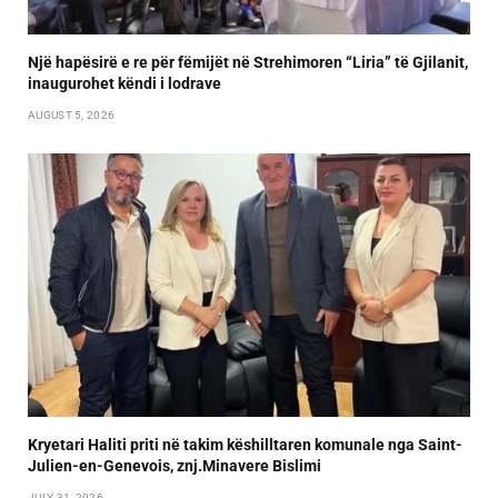
Një hapësirë e re për fëmijët në Strehimoren “Liria” të Gjilanit,
inaugurohet këndi i lodrave
AUGUST 5, 2026
Kryetari Haliti priti në takim këshilltaren komunale nga Saint-
Julien-en-Genevois, znj.Minavere Bislimi
JULY 31, 2026