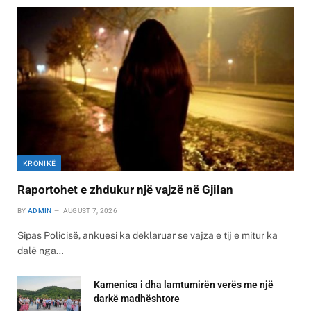
KRONIKË
Raportohet e zhdukur një vajzë në Gjilan
BY
ADMIN
AUGUST 7, 2026
Sipas Policisë, ankuesi ka deklaruar se vajza e tij e mitur ka
dalë nga…
Kamenica i dha lamtumirën verës me një
darkë madhështore