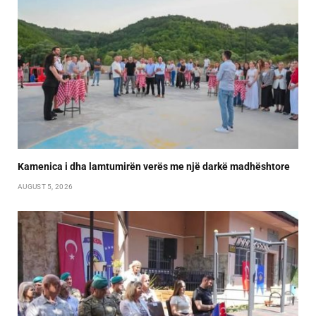
Kamenica i dha lamtumirën verës me një darkë madhështore
AUGUST 5, 2026