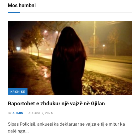
Mos humbni
KRONIKË
Raportohet e zhdukur një vajzë në Gjilan
BY
ADMIN
AUGUST 7, 2026
Sipas Policisë, ankuesi ka deklaruar se vajza e tij e mitur ka
dalë nga…