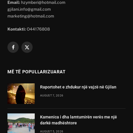
Email:
hzymberi@hotmail.com
gjilani.info@gmail.com
marketing@hotmail.com
Kontakti:
O44176808
Facebook
X
(Twitter)
MË TË POPULLARIZUARAT
Raportohet e zhdukur një vajzë në Gjilan
AUGUST 7, 2026
Kamenica i dha lamtumirën verës me një
darkë madhështore
AUGUST 5, 2026