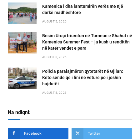
Kamenica i dha lamtumirën verës me një
darkë madhështore
AUGUST 5, 2026
Besim Uruçi triumfon në Turneun e Shahut në
Kamenica Summer Fest – ja kush u renditën
në katër vendet e para
AUGUST 5, 2026
Policia paralajmëron qytetarët në Gjilan:
Këto sende që i lini në veturë po i joshin
hajdutët
AUGUST 5, 2026
Na ndiqni:
Facebook
Twitter