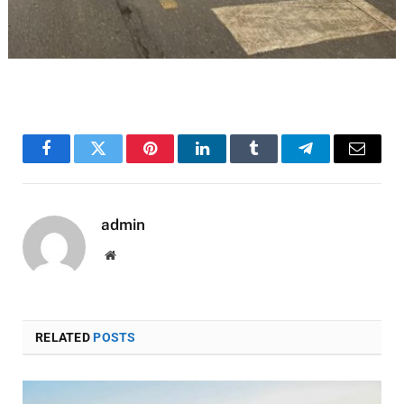
Facebook
Twitter
Pinterest
LinkedIn
Tumblr
Telegram
Email
admin
Website
RELATED
POSTS