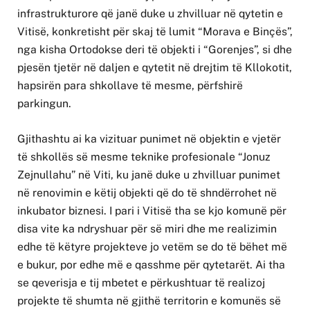
infrastrukturore që janë duke u zhvilluar në qytetin e
Vitisë, konkretisht për skaj të lumit “Morava e Binçës”,
nga kisha Ortodokse deri të objekti i “Gorenjes”, si dhe
pjesën tjetër në daljen e qytetit në drejtim të Kllokotit,
hapsirën para shkollave të mesme, përfshirë
parkingun.
Gjithashtu ai ka vizituar punimet në objektin e vjetër
të shkollës së mesme teknike profesionale “Jonuz
Zejnullahu” në Viti, ku janë duke u zhvilluar punimet
në renovimin e këtij objekti që do të shndërrohet në
inkubator biznesi. I pari i Vitisë tha se kjo komunë për
disa vite ka ndryshuar për së miri dhe me realizimin
edhe të këtyre projekteve jo vetëm se do të bëhet më
e bukur, por edhe më e qasshme për qytetarët. Ai tha
se qeverisja e tij mbetet e përkushtuar të realizoj
projekte të shumta në gjithë territorin e komunës së