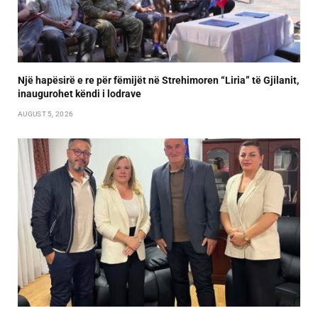
Një hapësirë e re për fëmijët në Strehimoren “Liria” të Gjilanit,
inaugurohet këndi i lodrave
AUGUST 5, 2026