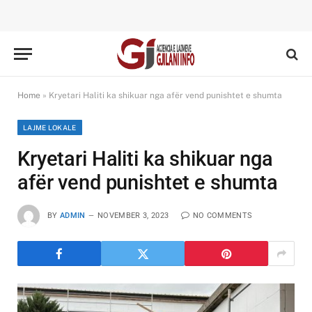
Home
»
Kryetari Haliti ka shikuar nga afër vend punishtet e shumta
LAJME LOKALE
Kryetari Haliti ka shikuar nga
afër vend punishtet e shumta
BY
ADMIN
NOVEMBER 3, 2023
NO COMMENTS