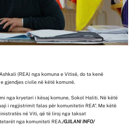
 Ashkali (REA) nga komuna e Vitisë, do ta kenë
 e gjendjes civile në këtë komunë.
mi nga kryetari i kësaj komune, Sokol Haliti. Në këtë
uaji i regjistrimit falas për komunitetin REA”. Me këtë
istratës në Viti, që të liroj nga taksat
qytetarët nga komuniteti REA.
/GJILANI INFO/