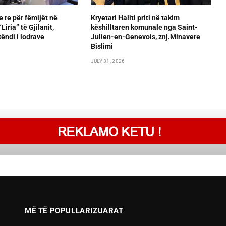
e re për fëmijët në
Kryetari Haliti priti në takim
iria” të Gjilanit,
këshilltaren komunale nga Saint-
ëndi i lodrave
Julien-en-Genevois, znj.Minavere
Bislimi
JULY 31, 2026
MË TË POPULLARIZUARAT