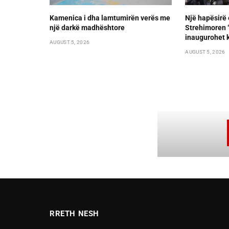
Kamenica i dha lamtumirën verës me
Një hapësirë 
një darkë madhështore
Strehimoren “L
inaugurohet k
AUGUST 5, 2026
AUGUST 5, 2026
RRETH NESH