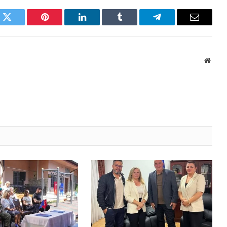
k
Twitter
Pinterest
LinkedIn
Tumblr
Telegram
Email
Websi