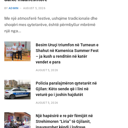
BY
ADMIN
AUGUST 5, 2026
Me një atmosferë festive, ushqime tradicionale dhe
shoqëri mes qytetarëve, është përmbyllur mbrëmë
një nga…
Besim Uruçi triumfon në Turneun e
Shahut në Kamenica Summer Fest
– ja kush u renditën në katër
vendet e para
AUGUST 5, 2026
Policia paralajmëron qytetarët në
Gjilan: Këto sende që i lini në
veturë po i joshin hajdutët
AUGUST 5, 2026
Një hapësirë e re për fëmijët në
Strehimoren “Liria” të Gjilanit,
inaugurohet këndi i lodrave