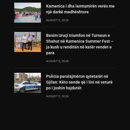
Kamenica i dha lamtumirën verës me
një darkë madhështore
AUGUST 5, 2026
Besim Uruçi triumfon në Turneun e
Shahut në Kamenica Summer Fest –
ja kush u renditën në katër vendet e
para
AUGUST 5, 2026
Policia paralajmëron qytetarët në
Gjilan: Këto sende që i lini në veturë
po i joshin hajdutët
AUGUST 5, 2026