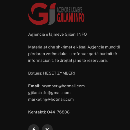
Agjencia e lajmeve Gjilani INFO
Materialet dhe shkrimet e kësaj Agjencie mund të
përdoren vetëm duke iu referuar qartë burimit të
informacionit. Të drejtat janë të rezervuara.
Botues: HESET ZYMBERI
Email:
hzymberi@hotmail.com
gjilani.info@gmail.com
marketing@hotmail.com
Kontakti:
O44176808