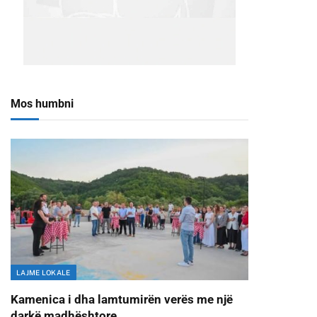
Mos humbni
LAJME LOKALE
Kamenica i dha lamtumirën verës me një
darkë madhështore