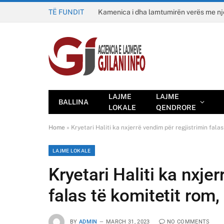
TË FUNDIT
Kamenica i dha lamtumirën verës me n
LAJME
LAJME
BALLINA
LOKALE
QENDRORE
Home
»
Kryetari Haliti ka nxjerrë vendim për regjistrimin falas
LAJME LOKALE
Kryetari Haliti ka nxje
falas të komitetit rom,
BY
ADMIN
MARCH 31, 2023
NO COMMENTS