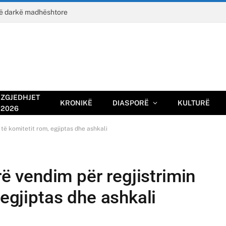
jë darkë madhështore
ZGJEDHJET
KRONIKË
DIASPORË
KULTURË
2026
 të komitetit rom, egjiptas dhe ashkali
rrë vendim për regjistrimin
 egjiptas dhe ashkali