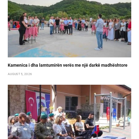
Kamenica i dha lamtumirën verës me një darkë madhështore
AUGUST 5, 2026