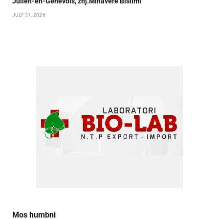
Julien-en-Genevois, znj.Minavere Bislimi
JULY 31, 2026
Mos humbni