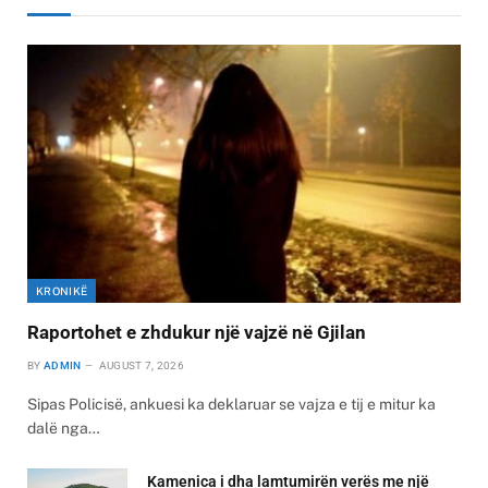
KRONIKË
Raportohet e zhdukur një vajzë në Gjilan
BY
ADMIN
AUGUST 7, 2026
Sipas Policisë, ankuesi ka deklaruar se vajza e tij e mitur ka
dalë nga…
Kamenica i dha lamtumirën verës me një