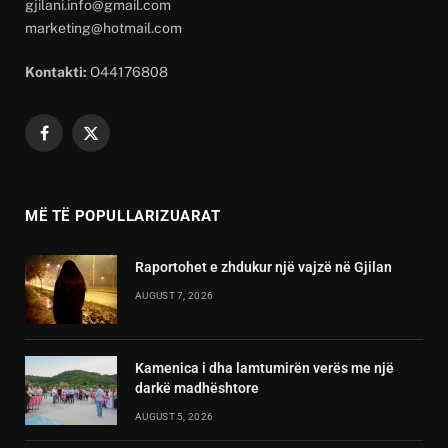
gjilani.info@gmail.com
marketing@hotmail.com
Kontakti:
O44176808
Facebook
X
(Twitter)
MË TË POPULLARIZUARAT
Raportohet e zhdukur një vajzë në Gjilan
AUGUST 7, 2026
Kamenica i dha lamtumirën verës me një
darkë madhështore
AUGUST 5, 2026