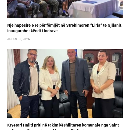
Një hapësirë e re për fëmijët në Strehimoren “Liria” të Gjilanit,
inaugurohet këndi i lodrave
AUGUST 5, 2026
Kryetari Haliti priti në takim këshilltaren komunale nga Saint-