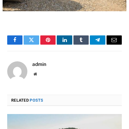
Facebook
Twitter
Pinterest
LinkedIn
Tumblr
Telegram
Email
admin
Website
RELATED
POSTS