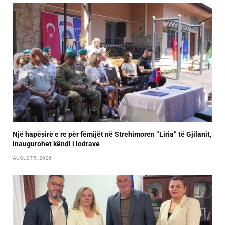
Një hapësirë e re për fëmijët në Strehimoren “Liria” të Gjilanit,
inaugurohet këndi i lodrave
AUGUST 5, 2026