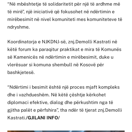
“Në mbështetje të solidaritetit për një të ardhme më
të mirë”, një iniciativë që fokusohet në ndërtimin e
mirëbesimit në nivel komuniteti mes komuniteteve të
ndryshme.
Koordinatorja e NJKDNJ-së, znj.Demolli Kastrati në
këtë forum ka paraqitur praktikat e mira të Komunës
së Kamenicës në ndërtimin e mirëbesimit, duke u
vlerësuar si komuna shembull në Kosovë për
bashkjetesë.
“Ndërtimi i besimit është një proces mjaft kompleks
dhe i vazhdueshëm. Në këtë çështje kërkohet
diplomaci efektive, dialog dhe përkushtim nga të
gjitha palët e përfshira”, tha ndër të tjerat znj.Demolli
Kastrati.
/GJILANI INFO/