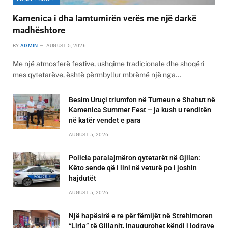
Kamenica i dha lamtumirën verës me një darkë
madhështore
BY
ADMIN
AUGUST 5, 2026
Me një atmosferë festive, ushqime tradicionale dhe shoqëri
mes qytetarëve, është përmbyllur mbrëmë një nga…
Besim Uruçi triumfon në Turneun e Shahut në
Kamenica Summer Fest – ja kush u renditën
në katër vendet e para
AUGUST 5, 2026
Policia paralajmëron qytetarët në Gjilan:
Këto sende që i lini në veturë po i joshin
hajdutët
AUGUST 5, 2026
Një hapësirë e re për fëmijët në Strehimoren
“Liria” të Gjilanit, inaugurohet këndi i lodrave