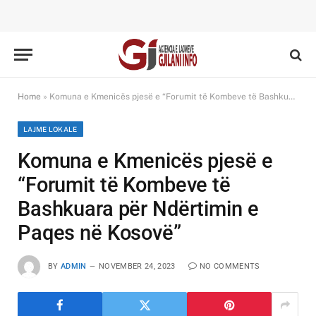
Home
»
Komuna e Kmenicës pjesë e “Forumit të Kombeve të Bashkuara për Ndërtimin e Paqes në Kosovë”
LAJME LOKALE
Komuna e Kmenicës pjesë e
“Forumit të Kombeve të
Bashkuara për Ndërtimin e
Paqes në Kosovë”
BY
ADMIN
NOVEMBER 24, 2023
NO COMMENTS