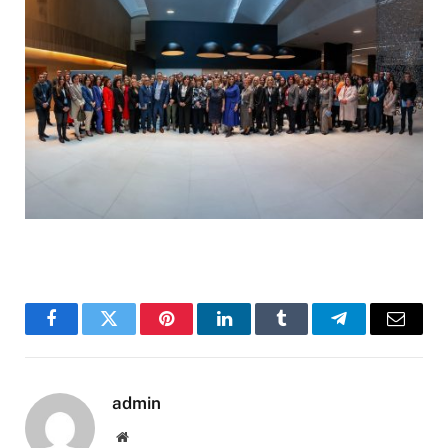
Facebook
Twitter
Pinterest
LinkedIn
Tumblr
Telegram
Email
admin
Website