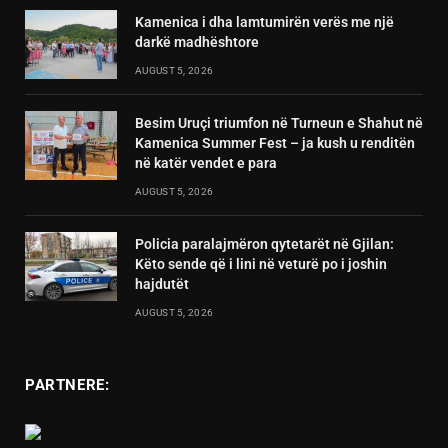
Kamenica i dha lamtumirën verës me një
darkë madhështore
AUGUST 5, 2026
Besim Uruçi triumfon në Turneun e Shahut në
Kamenica Summer Fest – ja kush u renditën
në katër vendet e para
AUGUST 5, 2026
Policia paralajmëron qytetarët në Gjilan:
Këto sende që i lini në veturë po i joshin
hajdutët
AUGUST 5, 2026
PARTNERE: