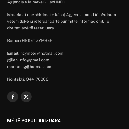
Agjencia e lajmeve Gjilani INFO
Materialet dhe shkrimet e kësaj Agjencie mund të përdoren
vetëm duke iu referuar qartë burimit të informacionit. Të
drejtat janë të rezervuara.
Botues: HESET ZYMBERI
Email:
hzymberi@hotmail.com
gjilani.info@gmail.com
marketing@hotmail.com
Kontakti:
O44176808
Facebook
X
(Twitter)
MË TË POPULLARIZUARAT